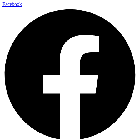
Facebook