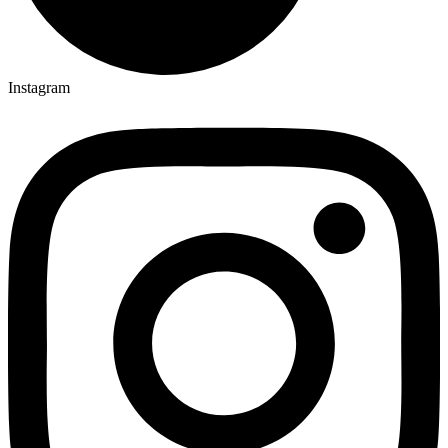
Instagram