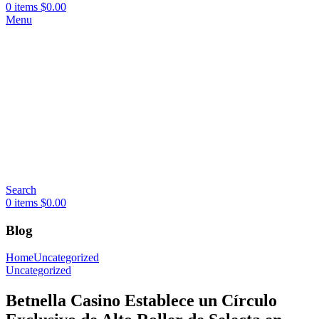
0
items
$
0.00
Menu
Search
0
items
$
0.00
Blog
Home
Uncategorized
Uncategorized
Betnella Casino Establece un Círculo