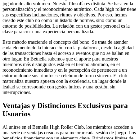
jugador de alto volumen. Nuestra filosofía es distinta. Se basa en la
personalización y el reconocimiento auténtico. Cada high roller tiene
sus específicas inclinaciones, ritmos y objetivos. Por eso, hemos
creado este club no como un listado de normas, sino como un
entorno de posibilidades. La relación con un gestor personal es la
clave para crear una experiencia personalizada.
Este método trasciende el concepto del bono. Se trata de atender
cada elemento de la interacción con la plataforma, desde la agilidad
de las transacciones hasta el acceso a eventos que no se hallan en
otro lugar. En Betnella sabemos que el aporte para nuestros
miembros más distinguidos está en el tiempo ahorrado, en el
reconocimiento inmediato y en la percepción de pertenecer a un
entorno donde sus triunfos se celebran de forma sincera. El club
materializa nuestro apuesta con la excelencia, un lugar donde la
lealtad se corresponde con gestos únicos y una gestión sin
interrupciones.
Ventajas y Distinciones Exclusivos para
Usuarios
Al unirse en el Betnella High Roller Club, los miembros acceden a
una serie de ventajas creadas para mejorar cada sesión de juego. Los
beneficios financieros son un elemento clave. Brindamos límites de