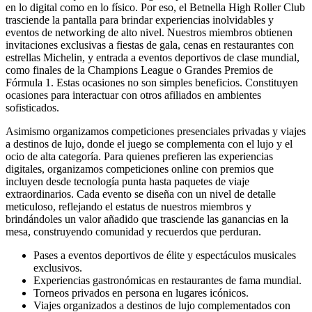
en lo digital como en lo físico. Por eso, el Betnella High Roller Club
trasciende la pantalla para brindar experiencias inolvidables y
eventos de networking de alto nivel. Nuestros miembros obtienen
invitaciones exclusivas a fiestas de gala, cenas en restaurantes con
estrellas Michelin, y entrada a eventos deportivos de clase mundial,
como finales de la Champions League o Grandes Premios de
Fórmula 1. Estas ocasiones no son simples beneficios. Constituyen
ocasiones para interactuar con otros afiliados en ambientes
sofisticados.
Asimismo organizamos competiciones presenciales privadas y viajes
a destinos de lujo, donde el juego se complementa con el lujo y el
ocio de alta categoría. Para quienes prefieren las experiencias
digitales, organizamos competiciones online con premios que
incluyen desde tecnología punta hasta paquetes de viaje
extraordinarios. Cada evento se diseña con un nivel de detalle
meticuloso, reflejando el estatus de nuestros miembros y
brindándoles un valor añadido que trasciende las ganancias en la
mesa, construyendo comunidad y recuerdos que perduran.
Pases a eventos deportivos de élite y espectáculos musicales
exclusivos.
Experiencias gastronómicas en restaurantes de fama mundial.
Torneos privados en persona en lugares icónicos.
Viajes organizados a destinos de lujo complementados con