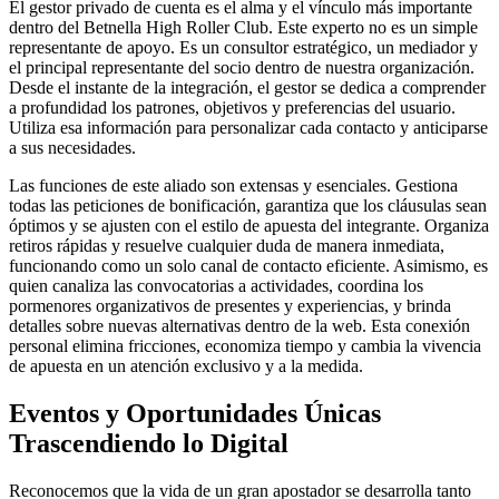
El gestor privado de cuenta es el alma y el vínculo más importante
dentro del Betnella High Roller Club. Este experto no es un simple
representante de apoyo. Es un consultor estratégico, un mediador y
el principal representante del socio dentro de nuestra organización.
Desde el instante de la integración, el gestor se dedica a comprender
a profundidad los patrones, objetivos y preferencias del usuario.
Utiliza esa información para personalizar cada contacto y anticiparse
a sus necesidades.
Las funciones de este aliado son extensas y esenciales. Gestiona
todas las peticiones de bonificación, garantiza que los cláusulas sean
óptimos y se ajusten con el estilo de apuesta del integrante. Organiza
retiros rápidas y resuelve cualquier duda de manera inmediata,
funcionando como un solo canal de contacto eficiente. Asimismo, es
quien canaliza las convocatorias a actividades, coordina los
pormenores organizativos de presentes y experiencias, y brinda
detalles sobre nuevas alternativas dentro de la web. Esta conexión
personal elimina fricciones, economiza tiempo y cambia la vivencia
de apuesta en un atención exclusivo y a la medida.
Eventos y Oportunidades Únicas
Trascendiendo lo Digital
Reconocemos que la vida de un gran apostador se desarrolla tanto