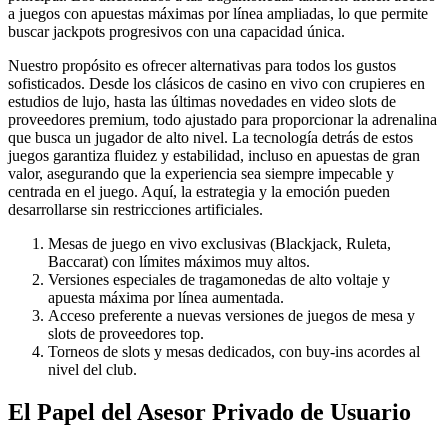
a juegos con apuestas máximas por línea ampliadas, lo que permite
buscar jackpots progresivos con una capacidad única.
Nuestro propósito es ofrecer alternativas para todos los gustos
sofisticados. Desde los clásicos de casino en vivo con crupieres en
estudios de lujo, hasta las últimas novedades en video slots de
proveedores premium, todo ajustado para proporcionar la adrenalina
que busca un jugador de alto nivel. La tecnología detrás de estos
juegos garantiza fluidez y estabilidad, incluso en apuestas de gran
valor, asegurando que la experiencia sea siempre impecable y
centrada en el juego. Aquí, la estrategia y la emoción pueden
desarrollarse sin restricciones artificiales.
Mesas de juego en vivo exclusivas (Blackjack, Ruleta,
Baccarat) con límites máximos muy altos.
Versiones especiales de tragamonedas de alto voltaje y
apuesta máxima por línea aumentada.
Acceso preferente a nuevas versiones de juegos de mesa y
slots de proveedores top.
Torneos de slots y mesas dedicados, con buy-ins acordes al
nivel del club.
El Papel del Asesor Privado de Usuario