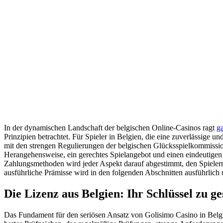
In der dynamischen Landschaft der belgischen Online-Casinos ragt
g
Prinzipien betrachtet. Für Spieler in Belgien, die eine zuverlässige
mit den strengen Regulierungen der belgischen Glücksspielkommission,
Herangehensweise, ein gerechtes Spielangebot und einen eindeutigen 
Zahlungsmethoden wird jeder Aspekt darauf abgestimmt, den Spielern
ausführliche Prämisse wird in den folgenden Abschnitten ausführlich u
Die Lizenz aus Belgien: Ihr Schlüssel zu g
Das Fundament für den seriösen Ansatz von Golisimo Casino in Belgien