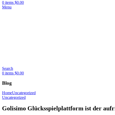
0
items
$
0.00
Menu
Search
0
items
$
0.00
Blog
Home
Uncategorized
Uncategorized
Golisimo Glücksspielplattform ist der auf