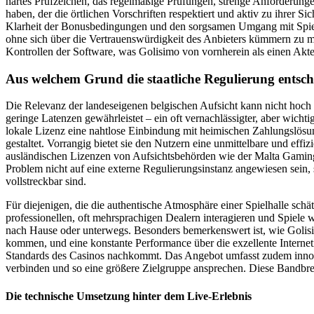
hartes Prüfzeichen, das regelmäßige Prüfungen, strenge Anforderungen 
haben, der die örtlichen Vorschriften respektiert und aktiv zu ihrer S
Klarheit der Bonusbedingungen und den sorgsamen Umgang mit Spielerd
ohne sich über die Vertrauenswürdigkeit des Anbieters kümmern zu mü
Kontrollen der Software, was Golisimo von vornherein als einen Akt
Aus welchem Grund die staatliche Regulierung entsch
Die Relevanz der landeseigenen belgischen Aufsicht kann nicht hoch g
geringe Latenzen gewährleistet – ein oft vernachlässigter, aber wicht
lokale Lizenz eine nahtlose Einbindung mit heimischen Zahlungslösu
gestaltet. Vorrangig bietet sie den Nutzern eine unmittelbare und eff
ausländischen Lizenzen von Aufsichtsbehörden wie der Malta Gaming 
Problem nicht auf eine externe Regulierungsinstanz angewiesen sein, 
vollstreckbar sind.
Für diejenigen, die die authentische Atmosphäre einer Spielhalle schä
professionellen, oft mehrsprachigen Dealern interagieren und Spiele 
nach Hause oder unterwegs. Besonders bemerkenswert ist, wie Golisimo
kommen, und eine konstante Performance über die exzellente Interneti
Standards des Casinos nachkommt. Das Angebot umfasst zudem innov
verbinden und so eine größere Zielgruppe ansprechen. Diese Bandbreit
Die technische Umsetzung hinter dem Live-Erlebnis