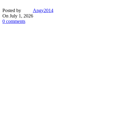
Posted by
Angy2014
On July 1, 2026
0
comments