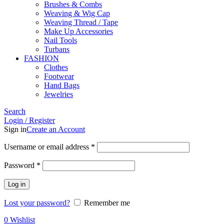
Brushes & Combs
Weaving & Wig Cap
Weaving Thread / Tape
Make Up Accessories
Nail Tools
Turbans
FASHION
Clothes
Footwear
Hand Bags
Jewelries
Search
Login / Register
Sign in
Create an Account
Required
Username or email address
*
Required
Password
*
Log in
Lost your password?
Remember me
0
Wishlist