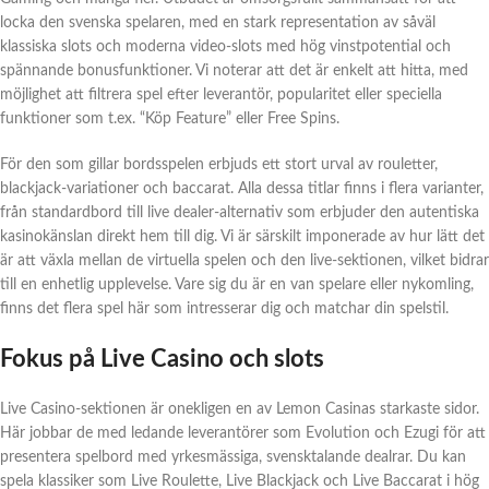
locka den svenska spelaren, med en stark representation av såväl
klassiska slots och moderna video-slots med hög vinstpotential och
spännande bonusfunktioner. Vi noterar att det är enkelt att hitta, med
möjlighet att filtrera spel efter leverantör, popularitet eller speciella
funktioner som t.ex. “Köp Feature” eller Free Spins.
För den som gillar bordsspelen erbjuds ett stort urval av rouletter,
blackjack-variationer och baccarat. Alla dessa titlar finns i flera varianter,
från standardbord till live dealer-alternativ som erbjuder den autentiska
kasinokänslan direkt hem till dig. Vi är särskilt imponerade av hur lätt det
är att växla mellan de virtuella spelen och den live-sektionen, vilket bidrar
till en enhetlig upplevelse. Vare sig du är en van spelare eller nykomling,
finns det flera spel här som intresserar dig och matchar din spelstil.
Fokus på Live Casino och slots
Live Casino-sektionen är onekligen en av Lemon Casinas starkaste sidor.
Här jobbar de med ledande leverantörer som Evolution och Ezugi för att
presentera spelbord med yrkesmässiga, svensktalande dealrar. Du kan
spela klassiker som Live Roulette, Live Blackjack och Live Baccarat i hög