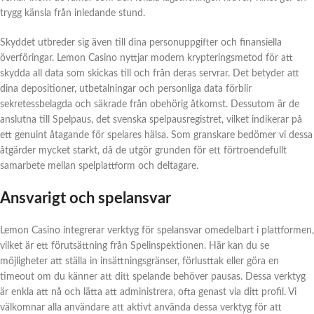
trygg känsla från inledande stund.
Skyddet utbreder sig även till dina personuppgifter och finansiella
överföringar. Lemon Casino nyttjar modern krypteringsmetod för att
skydda all data som skickas till och från deras servrar. Det betyder att
dina depositioner, utbetalningar och personliga data förblir
sekretessbelagda och säkrade från obehörig åtkomst. Dessutom är de
anslutna till Spelpaus, det svenska spelpausregistret, vilket indikerar på
ett genuint åtagande för spelares hälsa. Som granskare bedömer vi dessa
åtgärder mycket starkt, då de utgör grunden för ett förtroendefullt
samarbete mellan spelplattform och deltagare.
Ansvarigt och spelansvar
Lemon Casino integrerar verktyg för spelansvar omedelbart i plattformen,
vilket är ett förutsättning från Spelinspektionen. Här kan du se
möjligheter att ställa in insättningsgränser, förlusttak eller göra en
timeout om du känner att ditt spelande behöver pausas. Dessa verktyg
är enkla att nå och lätta att administrera, ofta genast via ditt profil. Vi
välkomnar alla användare att aktivt använda dessa verktyg för att