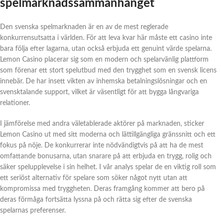
spelmarknadssammanhanget
Den svenska spelmarknaden är en av de mest reglerade
konkurrensutsatta i världen. För att leva kvar här måste ett casino inte
bara följa efter lagarna, utan också erbjuda ett genuint värde spelarna.
Lemon Casino placerar sig som en modern och spelarvänlig plattform
som förenar ett stort spelutbud med den trygghet som en svensk licens
innebär. De har insett vikten av inhemska betalningslösningar och en
svensktalande support, vilket är väsentligt för att bygga långvariga
relationer.
I jämförelse med andra väletablerade aktörer på marknaden, sticker
Lemon Casino ut med sitt moderna och lättillgängliga gränssnitt och ett
fokus på nöje. De konkurrerar inte nödvändigtvis på att ha de mest
omfattande bonusarna, utan snarare på att erbjuda en trygg, rolig och
säker spelupplevelse i sin helhet. I vår analys spelar de en viktig roll som
ett seriöst alternativ för spelare som söker något nytt utan att
kompromissa med tryggheten. Deras framgång kommer att bero på
deras förmåga fortsätta lyssna på och rätta sig efter de svenska
spelarnas preferenser.