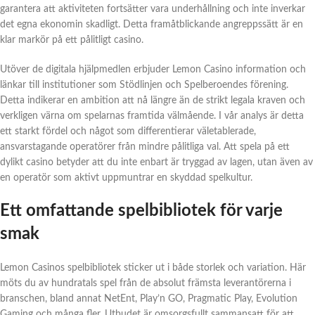
garantera att aktiviteten fortsätter vara underhållning och inte inverkar
det egna ekonomin skadligt. Detta framåtblickande angreppssätt är en
klar markör på ett pålitligt casino.
Utöver de digitala hjälpmedlen erbjuder Lemon Casino information och
länkar till institutioner som Stödlinjen och Spelberoendes förening.
Detta indikerar en ambition att nå längre än de strikt legala kraven och
verkligen värna om spelarnas framtida välmående. I vår analys är detta
ett starkt fördel och något som differentierar väletablerade,
ansvarstagande operatörer från mindre pålitliga val. Att spela på ett
dylikt casino betyder att du inte enbart är tryggad av lagen, utan även av
en operatör som aktivt uppmuntrar en skyddad spelkultur.
Ett omfattande spelbibliotek för varje
smak
Lemon Casinos spelbibliotek sticker ut i både storlek och variation. Här
möts du av hundratals spel från de absolut främsta leverantörerna i
branschen, bland annat NetEnt, Play’n GO, Pragmatic Play, Evolution
Gaming och många fler. Utbudet är omsorgsfullt sammansatt för att