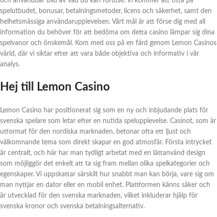
och användbar bild av vad du kan förutse. Vi kommer att titta på
spelutbudet, bonusar, betalningsmetoder, licens och säkerhet, samt den
helhetsmässiga användarupplevelsen. Vårt mål är att förse dig med all
information du behöver för att bedöma om detta casino lämpar sig dina
spelvanor och önskemål. Kom med oss på en färd genom Lemon Casinos
värld, där vi siktar efter att vara både objektiva och informativ i vår
analys.
Hej till Lemon Casino
Lemon Casino har positionerat sig som en ny och inbjudande plats för
svenska spelare som letar efter en nutida spelupplevelse. Casinot, som är
utformat för den nordiska marknaden, betonar ofta ett ljust och
välkomnande tema som direkt skapar en god atmosfär. Första intrycket
är centralt, och här har man tydligt arbetat med en lättanvänd design
som möjliggör det enkelt att ta sig fram mellan olika spelkategorier och
egenskaper. Vi uppskattar särskilt hur snabbt man kan börja, vare sig om
man nyttjar en dator eller en mobil enhet. Plattformen känns säker och
är utvecklad för den svenska marknaden, vilket inkluderar hjälp för
svenska kronor och svenska betalningsalternativ.