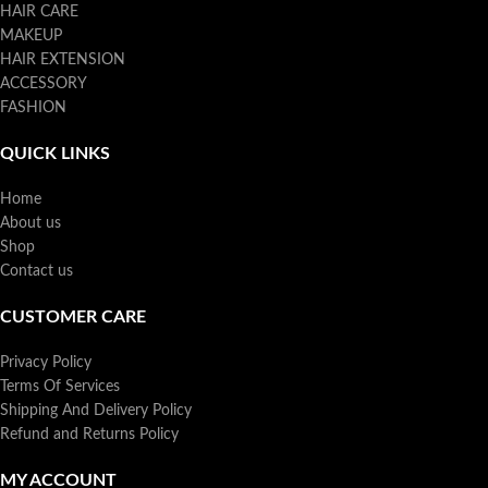
HAIR CARE
MAKEUP
HAIR EXTENSION
ACCESSORY
FASHION
QUICK LINKS
Home
About us
Shop
Contact us
CUSTOMER CARE
Privacy Policy
Terms Of Services
Shipping And Delivery Policy
Refund and Returns Policy
MY ACCOUNT