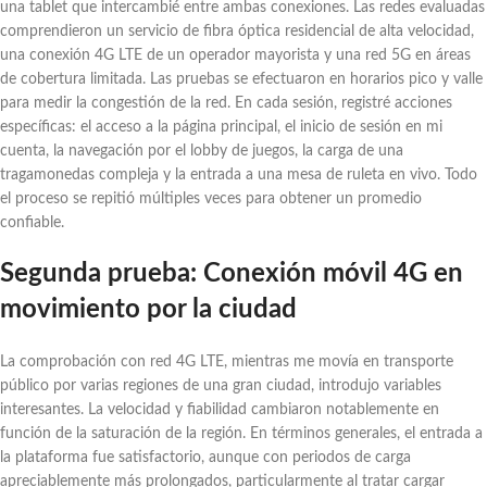
una tablet que intercambié entre ambas conexiones. Las redes evaluadas
comprendieron un servicio de fibra óptica residencial de alta velocidad,
una conexión 4G LTE de un operador mayorista y una red 5G en áreas
de cobertura limitada. Las pruebas se efectuaron en horarios pico y valle
para medir la congestión de la red. En cada sesión, registré acciones
específicas: el acceso a la página principal, el inicio de sesión en mi
cuenta, la navegación por el lobby de juegos, la carga de una
tragamonedas compleja y la entrada a una mesa de ruleta en vivo. Todo
el proceso se repitió múltiples veces para obtener un promedio
confiable.
Segunda prueba: Conexión móvil 4G en
movimiento por la ciudad
La comprobación con red 4G LTE, mientras me movía en transporte
público por varias regiones de una gran ciudad, introdujo variables
interesantes. La velocidad y fiabilidad cambiaron notablemente en
función de la saturación de la región. En términos generales, el entrada a
la plataforma fue satisfactorio, aunque con periodos de carga
apreciablemente más prolongados, particularmente al tratar cargar