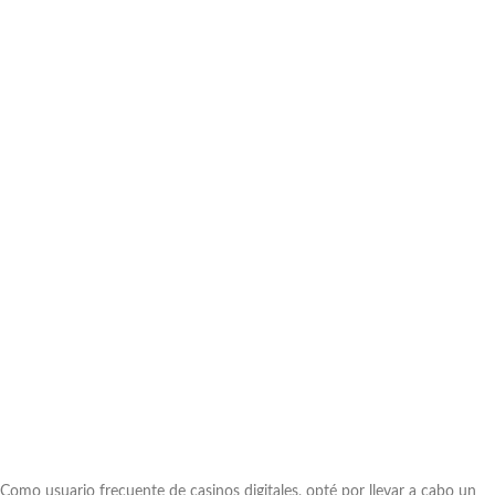
Como usuario frecuente de casinos digitales, opté por llevar a cabo un