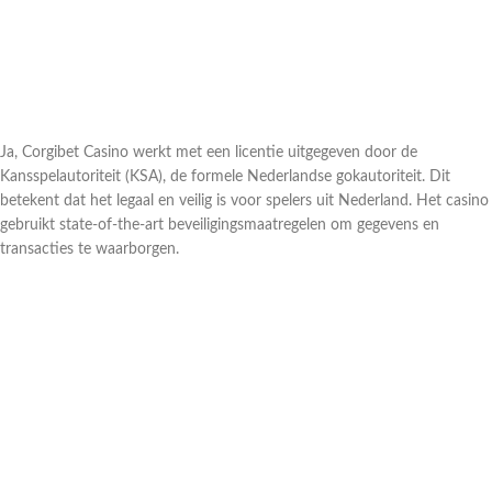
Ja, Corgibet Casino werkt met een licentie uitgegeven door de
Kansspelautoriteit (KSA), de formele Nederlandse gokautoriteit. Dit
betekent dat het legaal en veilig is voor spelers uit Nederland. Het casino
gebruikt state-of-the-art beveiligingsmaatregelen om gegevens en
transacties te waarborgen.