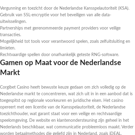
Vergunning en toezicht door de Nederlandse Kansspelautoriteit (KSA).
Gebruik van SSL-encryptie voor het beveiligen van alle data-
uitwisselingen.
Partnerships met gerenommeerde payment providers voor veilige
transacties.
Mogelijkheid tot tools voor verantwoord spelen, zoals zelfuitsluiting en
limieten.
Rechtvaardige spellen door onafhankelijk geteste RNG-software.
Gamen op Maat voor de Nederlandse
Markt
Corgibet Casino heeft bewuste keuze gedaan om zich volledig op de
Nederlandse markt te concentreren, wat zich uit in in een aanbod dat is
toegespitst op regionale voorkeuren en juridische eisen. Het casino
opereert met een licentie van de Kansspelautoriteit, de Nederlandse
toezichthouder, wat garant staat voor een veilige en rechtvaardige
speelomgeving. De website en klantenondersteuning zijn geheel in het
Nederlands beschikbaar, wat communicatie probleemloos maakt. Verder
worden betaalmethodes die geliefd zijn in Nederland, zoals iDEAL,