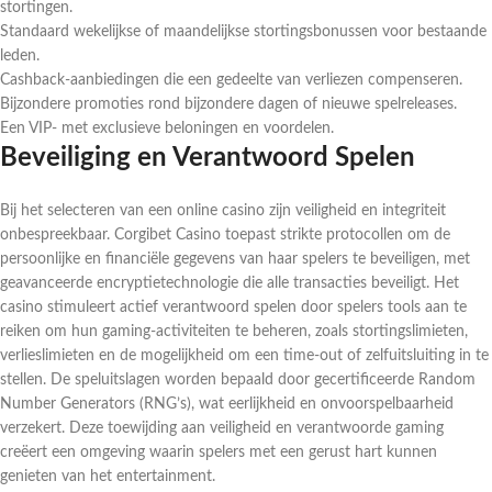
stortingen.
Standaard wekelijkse of maandelijkse stortingsbonussen voor bestaande
leden.
Cashback-aanbiedingen die een gedeelte van verliezen compenseren.
Bijzondere promoties rond bijzondere dagen of nieuwe spelreleases.
Een VIP- met exclusieve beloningen en voordelen.
Beveiliging en Verantwoord Spelen
Bij het selecteren van een online casino zijn veiligheid en integriteit
onbespreekbaar. Corgibet Casino toepast strikte protocollen om de
persoonlijke en financiële gegevens van haar spelers te beveiligen, met
geavanceerde encryptietechnologie die alle transacties beveiligt. Het
casino stimuleert actief verantwoord spelen door spelers tools aan te
reiken om hun gaming-activiteiten te beheren, zoals stortingslimieten,
verlieslimieten en de mogelijkheid om een time-out of zelfuitsluiting in te
stellen. De speluitslagen worden bepaald door gecertificeerde Random
Number Generators (RNG’s), wat eerlijkheid en onvoorspelbaarheid
verzekert. Deze toewijding aan veiligheid en verantwoorde gaming
creëert een omgeving waarin spelers met een gerust hart kunnen
genieten van het entertainment.