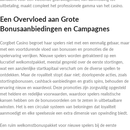
uitbetaling, maakt compleet het professionele gamma van het casino.
Een Overvloed aan Grote
Bonusaanbiedingen en Campagnes
Corgibet Casino begroet haar spelers niet met een eenmalig gebaar, maar
met een voortdurende vloed van bonussen en promoties die de
spelervaring verrijken. Nieuwe spelers worden getrakteerd op een
lucratief welkomstpakket, meestal gespreid over de eerste stortingen,
wat een aanzienlijke startkapitaal verschaft om de diverse spellen te
ontdekken. Maar de royaliteit stopt daar niet; doorlopende acties, zoals
stortingsbonussen, cashback-aanbiedingen en gratis spins, behouden de
ervaring nieuw en waardevol. Deze promoties zijn zorgvuldig opgesteld
met heldere en redelijke voorwaarden, waardoor spelers realistische
kansen hebben om de bonusvoordelen om te zetten in uitbetaalbare
winsten. Het is een circulair systeem van beloningen dat loyaliteit
aanmoedigt en elke speelsessie een extra dimensie van opwinding biedt.
Een ruim welkomstbonuspakket voor nieuwe spelers bij de eerste