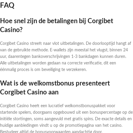
FAQ
Hoe snel zijn de betalingen bij Corgibet
Casino?
Corgibet Casino streeft naar vlot uitbetalingen. De doorlooptijd hangt af
van de gebruikte methode. E-wallets zijn meestal het vlugst, binnen 24
uur, daarentegen bankoverschrijvingen 1-3 bankdagen kunnen duren.
Alle uitbetalingen worden gedaan na correcte verificatie, dit een
éénmalig proces is om beveiliging te verzekeren.
Wat is de welkomstbonus presenteert
Corgibet Casino aan
Corgibet Casino heeft een lucratief welkomstbonuspakket voor
startende spelers, doorgaans opgebouwd uit een bonuspercentage op de
initiële stortingen, soms aangevuld met gratis spins. De exacte details en
huidige aanbiedingen vindt u op de promotiepagina van het casino.
Bestudeer altijd de bonusvoorwaarden aandachtig door.