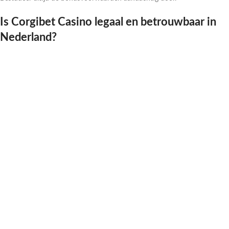
Is Corgibet Casino legaal en betrouwbaar in
Nederland?