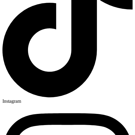
Instagram