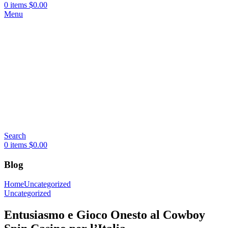
0
items
$
0.00
Menu
Search
0
items
$
0.00
Blog
Home
Uncategorized
Uncategorized
Entusiasmo e Gioco Onesto al Cowboy