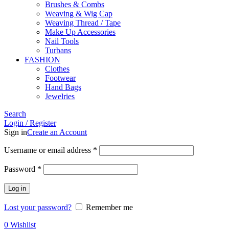
Brushes & Combs
Weaving & Wig Cap
Weaving Thread / Tape
Make Up Accessories
Nail Tools
Turbans
FASHION
Clothes
Footwear
Hand Bags
Jewelries
Search
Login / Register
Sign in
Create an Account
Required
Username or email address
*
Required
Password
*
Log in
Lost your password?
Remember me
0
Wishlist