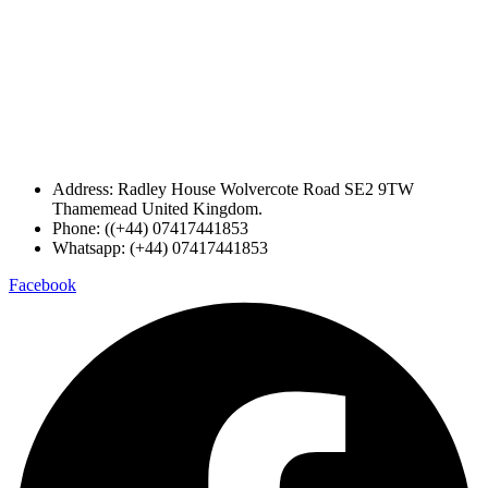
Address: Radley House Wolvercote Road SE2 9TW
Thamemead United Kingdom.
Phone: ((+44) 07417441853
Whatsapp: (+44) 07417441853
Facebook