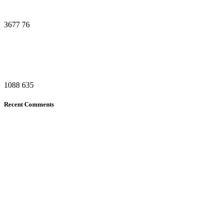
3677
76
1088
635
Recent Comments