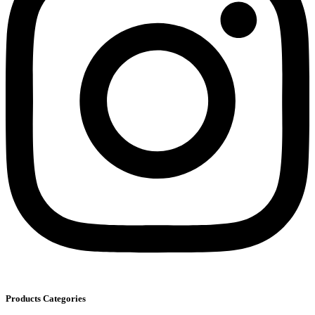
Products Categories