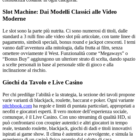
Slot Machine: Dai Modelli Classici alle Video
Moderne
Le slot sono la parte più nutrita. Ci sono numerosi di titoli, dalle
standard a 3 rulli fino alle video slot più articolate, con tante linee di
pagamento, simboli speciali, bonus round e jackpot crescenti. I temi
vanno dall’avventura alla mitologia, dalla frutta ai film, senza
omettere ovviamente il West. Funzionalità come “Megaways” o
“Bonus Buy” aggiungono un ulteriore strato di scelta, dando spazio
a scelte personali in base al personale stile di gioco e alla
inclinazione al rischio.
Giochi da Tavolo e Live Casino
Per chi predilige l’abilità e la strategia, la sezione dei tavoli propone
varie varianti di blackjack, roulette, baccarat e poker. Ogni variante
pitchbook.com
ha regole e limiti di puntata particolari, appropriati a
neofiti e giocatori esperti. Il vero motore dell’esperienza sociale,
comunque, è il Live Casino. Con uno streaming di qualità HD, si
può confrontarsi con croupier autentici e altri giocatori in tempo
reale, testando roulette, blackjack, giochi di dadi e titoli innovativi
ispirati ai game show. Il clima è autentica e avvolgente, e simula la
esperienza di un casinò fisico proprio dal salotto di casa.