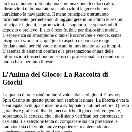
un tocco moderno. Si nota una combinazione di colori caldi,
illustrazioni di buona fattura e animazioni leggere che non
intralciano la navigazione. Il menu principale è strutturato
razionalmente, permettendo di raggiungere in un attimo le sezioni
principali: i giochi, le promozioni, il supporto, le operazioni di
deposito e prelievo. Il sito è reso fruibile per dispositivi mobili.
L’esperienza su smartphone o tablet è scorrevole e veloce, senza
bisogno di scaricare app. Questo aspetto responsive è oggi
fondamentale per chi vuole giocare in movimento senza intoppi.
L’assenza di elementi confusi e la presentazione chiara delle
informazioni trasmettono un senso di professionalità, creando una
buona base per tutto il resto.
L’Anima del Gioco: La Raccolta di
Giochi
La qualità di un casinò online si valuta dai suoi giochi. Cowboy
Spin Casino su questo punto non sembra lesinare. La libreria è vasta
e variegata, sviluppata insieme a sviluppatori noti nel settore. Questo
garantisce grafica di livello, meccaniche di gioco coinvolgenti e,
soprattutto, la certezza che i titoli siano verificati per correttezza e
casualità. La selezione tenta di compiacere sia chi preferisce le
tradizioni sia chi vuole nuove esperienze, mantenendo una
consistenza costante in ogni categoria.