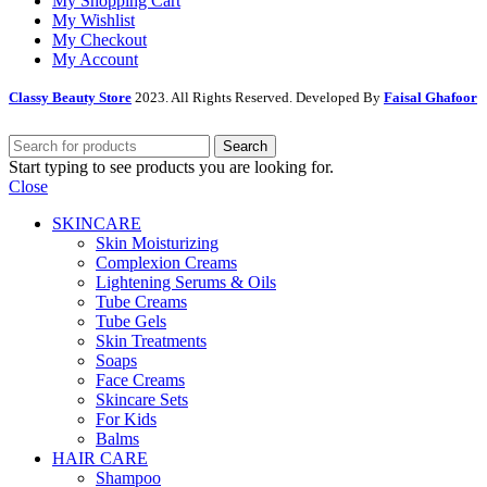
My Shopping Cart
My Wishlist
My Checkout
My Account
Classy Beauty Store
2023. All Rights Reserved. Developed By
Faisal Ghafoor
Search
Start typing to see products you are looking for.
Close
SKINCARE
Skin Moisturizing
Complexion Creams
Lightening Serums & Oils
Tube Creams
Tube Gels
Skin Treatments
Soaps
Face Creams
Skincare Sets
For Kids
Balms
HAIR CARE
Shampoo