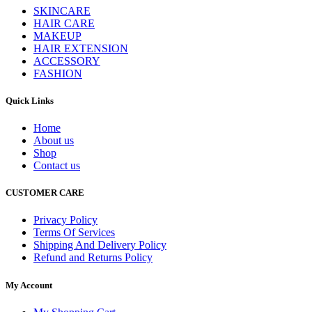
SKINCARE
HAIR CARE
MAKEUP
HAIR EXTENSION
ACCESSORY
FASHION
Quick Links
Home
About us
Shop
Contact us
CUSTOMER CARE
Privacy Policy
Terms Of Services
Shipping And Delivery Policy
Refund and Returns Policy
My Account