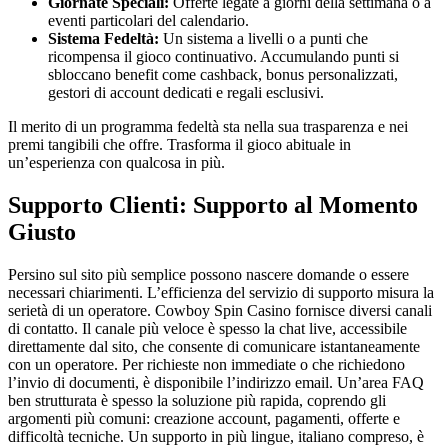
Giornate Speciali:
Offerte legate a giorni della settimana o a
eventi particolari del calendario.
Sistema Fedeltà:
Un sistema a livelli o a punti che
ricompensa il gioco continuativo. Accumulando punti si
sbloccano benefit come cashback, bonus personalizzati,
gestori di account dedicati e regali esclusivi.
Il merito di un programma fedeltà sta nella sua trasparenza e nei
premi tangibili che offre. Trasforma il gioco abituale in
un’esperienza con qualcosa in più.
Supporto Clienti: Supporto al Momento
Giusto
Persino sul sito più semplice possono nascere domande o essere
necessari chiarimenti. L’efficienza del servizio di supporto misura la
serietà di un operatore. Cowboy Spin Casino fornisce diversi canali
di contatto. Il canale più veloce è spesso la chat live, accessibile
direttamente dal sito, che consente di comunicare istantaneamente
con un operatore. Per richieste non immediate o che richiedono
l’invio di documenti, è disponibile l’indirizzo email. Un’area FAQ
ben strutturata è spesso la soluzione più rapida, coprendo gli
argomenti più comuni: creazione account, pagamenti, offerte e
difficoltà tecniche. Un supporto in più lingue, italiano compreso, è