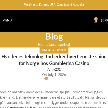
We Ship to Europe, USA, Canada and Australia
0
MENU
$
0.0
Blog
Home
Uncategorized
UNCATEGORIZED
Hvorledes teknologi forbedrer hvert eneste spinn
for Norge hos Gamblerina Casino
Angy2014
On July 1, 2026
0
Som en analytisk anmelder av moderne spillplattformer merker jeg en
klar trend. Det gjelder ikke lenger bare et stort spillutvalg. Nå går det ut
på hvordan selve teknologien som ligger under, skaper hele opplevelsen.