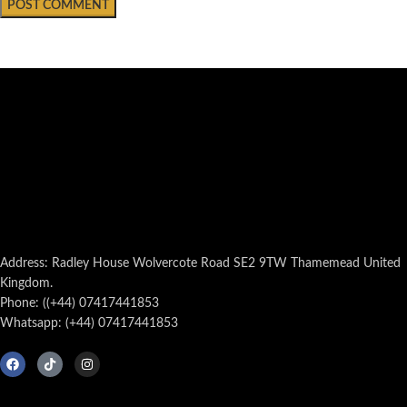
Address: Radley House Wolvercote Road SE2 9TW Thamemead United
Kingdom.
Phone: ((+44) 07417441853
Whatsapp: (+44) 07417441853