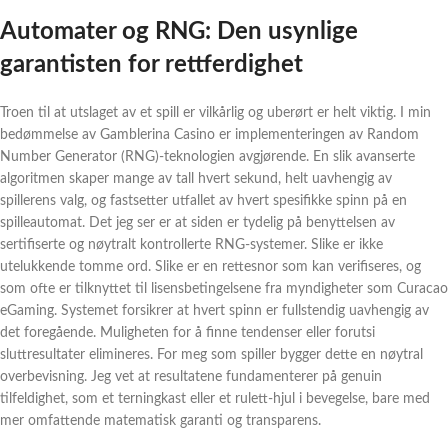
Automater og RNG: Den usynlige
garantisten for rettferdighet
Troen til at utslaget av et spill er vilkårlig og uberørt er helt viktig. I min
bedømmelse av Gamblerina Casino er implementeringen av Random
Number Generator (RNG)-teknologien avgjørende. En slik avanserte
algoritmen skaper mange av tall hvert sekund, helt uavhengig av
spillerens valg, og fastsetter utfallet av hvert spesifikke spinn på en
spilleautomat. Det jeg ser er at siden er tydelig på benyttelsen av
sertifiserte og nøytralt kontrollerte RNG-systemer. Slike er ikke
utelukkende tomme ord. Slike er en rettesnor som kan verifiseres, og
som ofte er tilknyttet til lisensbetingelsene fra myndigheter som Curacao
eGaming. Systemet forsikrer at hvert spinn er fullstendig uavhengig av
det foregående. Muligheten for å finne tendenser eller forutsi
sluttresultater elimineres. For meg som spiller bygger dette en nøytral
overbevisning. Jeg vet at resultatene fundamenterer på genuin
tilfeldighet, som et terningkast eller et rulett-hjul i bevegelse, bare med
mer omfattende matematisk garanti og transparens.