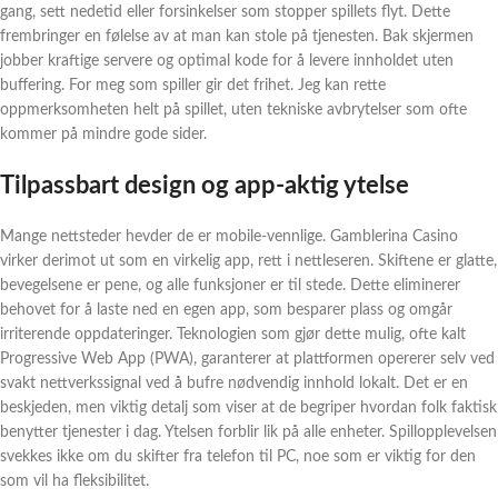
gang, sett nedetid eller forsinkelser som stopper spillets flyt. Dette
frembringer en følelse av at man kan stole på tjenesten. Bak skjermen
jobber kraftige servere og optimal kode for å levere innholdet uten
buffering. For meg som spiller gir det frihet. Jeg kan rette
oppmerksomheten helt på spillet, uten tekniske avbrytelser som ofte
kommer på mindre gode sider.
Tilpassbart design og app-aktig ytelse
Mange nettsteder hevder de er mobile-vennlige. Gamblerina Casino
virker derimot ut som en virkelig app, rett i nettleseren. Skiftene er glatte,
bevegelsene er pene, og alle funksjoner er til stede. Dette eliminerer
behovet for å laste ned en egen app, som besparer plass og omgår
irriterende oppdateringer. Teknologien som gjør dette mulig, ofte kalt
Progressive Web App (PWA), garanterer at plattformen opererer selv ved
svakt nettverkssignal ved å bufre nødvendig innhold lokalt. Det er en
beskjeden, men viktig detalj som viser at de begriper hvordan folk faktisk
benytter tjenester i dag. Ytelsen forblir lik på alle enheter. Spillopplevelsen
svekkes ikke om du skifter fra telefon til PC, noe som er viktig for den
som vil ha fleksibilitet.