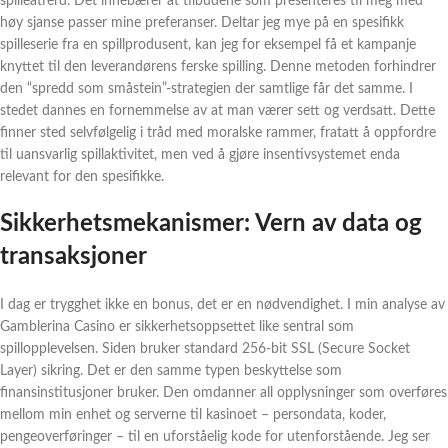
spilleatferd. Det innebærer at tilbudene som presenteres til meg med
høy sjanse passer mine preferanser. Deltar jeg mye på en spesifikk
spilleserie fra en spillprodusent, kan jeg for eksempel få et kampanje
knyttet til den leverandørens ferske spilling. Denne metoden forhindrer
den “spredd som småstein”-strategien der samtlige får det samme. I
stedet dannes en fornemmelse av at man værer sett og verdsatt. Dette
finner sted selvfølgelig i tråd med moralske rammer, fratatt å oppfordre
til uansvarlig spillaktivitet, men ved å gjøre insentivsystemet enda
relevant for den spesifikke.
Sikkerhetsmekanismer: Vern av data og
transaksjoner
I dag er trygghet ikke en bonus, det er en nødvendighet. I min analyse av
Gamblerina Casino er sikkerhetsoppsettet like sentral som
spillopplevelsen. Siden bruker standard 256-bit SSL (Secure Socket
Layer) sikring. Det er den samme typen beskyttelse som
finansinstitusjoner bruker. Den omdanner all opplysninger som overføres
mellom min enhet og serverne til kasinoet – persondata, koder,
pengeoverføringer – til en uforståelig kode for utenforstående. Jeg ser