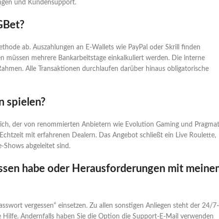
lungen und Kundensupport.
GBet?
thode ab. Auszahlungen an E-Wallets wie PayPal oder Skrill finden
 müssen mehrere Bankarbeitstage einkalkuliert werden. Die interne
Rahmen. Alle Transaktionen durchlaufen darüber hinaus obligatorische
n spielen?
reich, der von renommierten Anbietern wie Evolution Gaming und Pragmat
n Echtzeit mit erfahrenen Dealern. Das Angebot schließt ein Live Roulette,
-Shows abgeleitet sind.
essen habe oder Herausforderungen mit meine
sswort vergessen“ einsetzen. Zu allen sonstigen Anliegen steht der 24/7-
e Hilfe. Andernfalls haben Sie die Option die Support-E-Mail verwenden