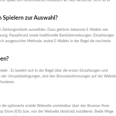
erte Spiele von renommierten Anbietern an. Aus fachlicher Sicht ist es
 Spielern zur Auswahl?
n Zahlungsmitteln auswählen. Dazu gehören bekannte E-Wallets wie
weisung, Paysafecard sowie traditionelle Banküberweisungen. Einzahlungen
nach ausgesuchter Methode, wobei E-Wallets in der Regel die rascheste
den?
eler . Es bezieht sich in der Regel über die ersten Einzahlungen und
sive der Umsatzbedingungen, sind den Bonusbestimmungen auf der Websit
chzulesen.
die optimierte mobile Webseite unmittelbar über den Browser Ihres
pp Store (iOS) bzw. von der Webseite (Android) installieren. Beide Wege