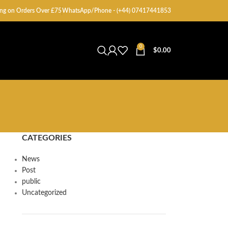
ng on Orders Over £75
WhatsApp/Phone - (+44) 07417441853
0
$
0.00
CATEGORIES
News
Post
public
Uncategorized