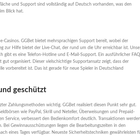
rfläche und Support sind vollständig auf Deutsch vorhanden, was den
im Blick hat.
ine-Casinos. GGBet bietet mehrsprachigen Support bereit, wobei der
 zur Hilfe bietet der Live-Chat, der rund um die Uhr erreichbar ist. Unse
h gibt es eine Telefon-Hotline und E-Mail-Support. Ein ausführlicher FAQ
t gut organisiert. Dieser vielschichtige Supportansatz zeigt, dass der
le vorbereitet ist. Das ist gerade für neue Spieler in Deutschland
und geschützt
zter Zahlungsmethoden wichtig. GGBet realisiert diesen Punkt sehr gut.
 Geldbörsen wie PayPal, Skrill und Neteller, Überweisungen und Prepaid-
en Service, verbessert den Bedienkomfort deutlich. Transaktionen werde
n. Bei Gewinnausschüttungen liegen die Bearbeitungszeiten in den
ch eines Tages verfügbar. Neueste Sicherheitstechniken gewährleisten f