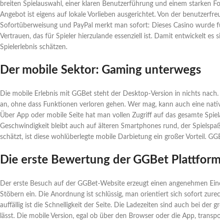
breiten Spielauswahl, einer klaren Benutzerführung und einem starken Fok
Angebot ist eigens auf lokale Vorlieben ausgerichtet. Von der benutzerf
Sofortüberweisung und PayPal merkt man sofort: Dieses Casino wurde f
Vertrauen, das für Spieler hierzulande essenziell ist. Damit entwickelt es 
Spielerlebnis schätzen.
Der mobile Sektor: Gaming unterwegs
Die mobile Erlebnis mit GGBet steht der Desktop-Version in nichts nach.
an, ohne dass Funktionen verloren gehen. Wer mag, kann auch eine native
Über App oder mobile Seite hat man vollen Zugriff auf das gesamte Spiela
Geschwindigkeit bleibt auch auf älteren Smartphones rund, der Spielspaß
schätzt, ist diese wohlüberlegte mobile Darbietung ein großer Vorteil. G
Die erste Bewertung der GGBet Plattfor
Der erste Besuch auf der GGBet-Website erzeugt einen angenehmen Eindr
Stöbern ein. Die Anordnung ist schlüssig, man orientiert sich sofort z
auffällig ist die Schnelligkeit der Seite. Die Ladezeiten sind auch bei der
lässt. Die mobile Version, egal ob über den Browser oder die App, transp