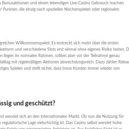
 von Bonusaktionen und einem lebendigen Live-Casino Gebrauch machen
r Puristen, die einzig nach speziellen Nischenspielen oder regionalen
reichen Willkommenspaket. Es erstreckt sich meist über die ersten
lattform und verschiedene Slots erst einmal ohne eigenes Risiko testen. D
n liegen im normalen Rahmen, sollten aber vor der Teilnahme genau
lltag mit regelmäßigen Aktionen abwechslungsreich. Dazu zählen Reloa
tiges Spielen und stellt sicher, dass treue Kunden immer wieder von
ässig und geschützt?
 und wendet sich an den internationalen Markt. Ob nun die Nutzung für
ie regulatorische Lage vielschichtig ist. Das Casino selbst wendet hohe