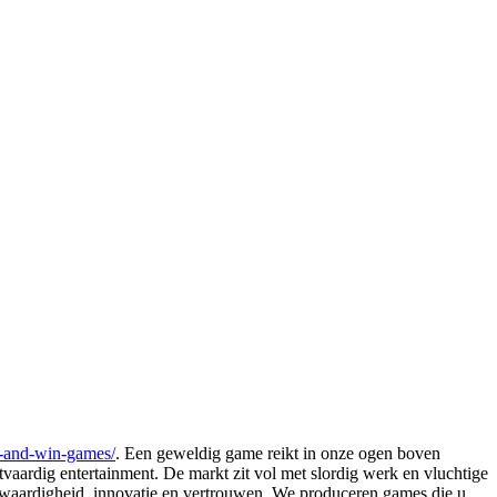
d-and-win-games/
. Een geweldig game reikt in onze ogen boven
tvaardig entertainment. De markt zit vol met slordig werk en vluchtige
waardigheid, innovatie en vertrouwen. We produceren games die u