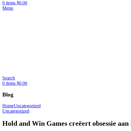
0
items
$
0.00
Menu
Search
0
items
$
0.00
Blog
Home
Uncategorized
Uncategorized
Hold and Win Games creëert obsessie aan 