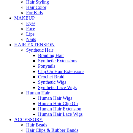
Hair Styling
Hair Color
For Kids
MAKEUP
Eyes
Face
Lips
Nails
HAIR EXTENSION
Synthetic Hair
Braiding Hair
Synthetic Extensions
Ponytails
Clip On Hair Extensions
Crochet Braid
Synthetic Wigs
Synthetic Lace Wigs
Human Hair
Human Hair Wigs
Human Hair Clip On
Human Hair Extension
Human Hair Lace Wigs
ACCESSORY
Hair Beads
Hair Clips & Rubber Bands