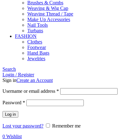
Brushes & Combs
Weaving & Wig Cap
Weaving Thread / Tape
Make Up Accessories
Nail Tools
Turbans
FASHION
Clothes
Footwear
Hand Bags
Jewelries
Search
Login / Register
Sign in
Create an Account
Required
Username or email address
*
Required
Password
*
Log in
Lost your password?
Remember me
0
Wishlist