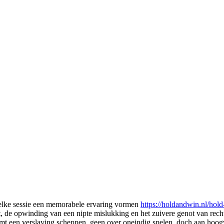
 elke sessie een memorabele ervaring vormen
https://holdandwin.nl/hol
t, de opwinding van een nipte mislukking en het zuivere genot van rech
mt een verslaving scheppen, geen over oneindig spelen, doch aan hoog