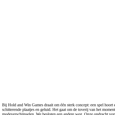
Bij Hold and Win Games draait om één sterk concept: een spel hoort
schitterende plaatjes en geluid. Het gaat om de toverij van het momen
modeverschijnselen. We besloten een andere weg. Onze opdracht vor