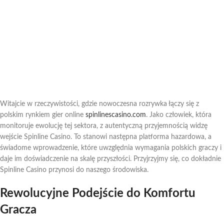
Witajcie w rzeczywistości, gdzie nowoczesna rozrywka łączy się z
polskim rynkiem gier online
spinlinescasino.com
. Jako człowiek, która
monitoruje ewolucję tej sektora, z autentyczną przyjemnością widzę
wejście Spinline Casino. To stanowi następna platforma hazardowa, a
świadome wprowadzenie, które uwzględnia wymagania polskich graczy i
daje im doświadczenie na skalę przyszłości. Przyjrzyjmy się, co dokładnie
Spinline Casino przynosi do naszego środowiska.
Rewolucyjne Podejście do Komfortu
Gracza