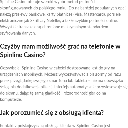
Spinline Casino oferuje szeroki wybór metod płatności
skonfigurowanych do polskiego rynku. Do najbardziej popularnych opcji
należą przelewy bankowe, karty płatnicze (Visa, Mastercard), portfele
elektroniczne jak Skrill czy Neteller, a także szybkie płatności online.
Wszystkie transakcje są chronione maksymalnym standardem
szyfrowania danych.
Czyżby mam możliwość grać na telefonie w
Spinline Casino?
Oczywiście! Spinline Casino w całości dostosowane jest do gry na
urządzeniach mobilnych. Możesz wykorzystywać z platformy od razu
przez przeglądarkę swojego smartfona lub tabletu – nie ma obowiązku
ściągania dodatkowej aplikacji. Interfejs automatycznie przystosowuje się
do ekranu, dając tę samą gładkość i różnorodność gier co na
komputerze.
Jak porozumieć się z obsługą klienta?
Kontakt z polskojęzyczną obsługą klienta w Spinline Casino jest