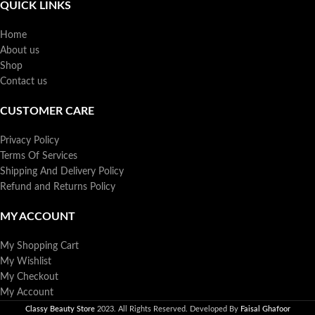
QUICK LINKS
Home
About us
Shop
Contact us
CUSTOMER CARE
Privacy Policy
Terms Of Services
Shipping And Delivery Policy
Refund and Returns Policy
MY ACCOUNT
My Shopping Cart
My Wishlist
My Checkout
My Account
Classy Beauty Store
2023. All Rights Reserved. Developed By
Faisal Ghafoor