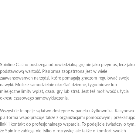
Spinline Casino postrzega odpowiedzialną grę nie jako przymus, lecz jako
podstawową wartość. Platforma zaopatrzona jest w wiele
zaawansowanych narzędzi, które pomagają graczom regulować swoje
nawyki. Możesz samodzielnie określać dzienne, tygodniowe lub
miesięczne limity wpłat, czasu gry lub strat. Jest też możliwość użycia
okresu czasowego samowykluczenia.
Wszystkie te opcje są łatwo dostępne w panelu użytkownika. Kasynowa
platforma współpracuje także z organizacjami pomocowymi, przekazując
linki i kontakt do profesjonalnego wsparcia. To podejście świadczy o tym,
że Spinline zabiega nie tylko o rozrywkę, ale także o komfort swoich