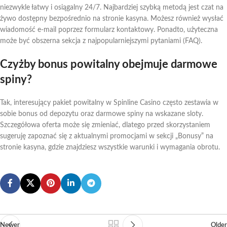
niezwykle łatwy i osiągalny 24/7. Najbardziej szybką metodą jest czat na
żywo dostępny bezpośrednio na stronie kasyna. Możesz również wysłać
wiadomość e-mail poprzez formularz kontaktowy. Ponadto, użyteczna
może być obszerna sekcja z najpopularniejszymi pytaniami (FAQ).
Czyżby bonus powitalny obejmuje darmowe
spiny?
Tak, interesujący pakiet powitalny w Spinline Casino często zestawia w
sobie bonus od depozytu oraz darmowe spiny na wskazane sloty.
Szczegółowa oferta może się zmieniać, dlatego przed skorzystaniem
sugeruję zapoznać się z aktualnymi promocjami w sekcji „Bonusy” na
stronie kasyna, gdzie znajdziesz wszystkie warunki i wymagania obrotu.
Newer
Older