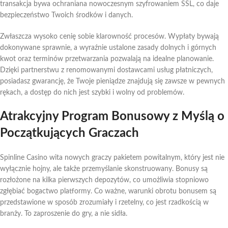
transakcja bywa ochraniana nowoczesnym szyfrowaniem SSL, co daje
bezpieczeństwo Twoich środków i danych.
Zwłaszcza wysoko cenię sobie klarowność procesów. Wypłaty bywają
dokonywane sprawnie, a wyraźnie ustalone zasady dolnych i górnych
kwot oraz terminów przetwarzania pozwalają na idealne planowanie.
Dzięki partnerstwu z renomowanymi dostawcami usług płatniczych,
posiadasz gwarancję, że Twoje pieniądze znajdują się zawsze w pewnych
rękach, a dostęp do nich jest szybki i wolny od problemów.
Atrakcyjny Program Bonusowy z Myślą o
Początkujących Graczach
Spinline Casino wita nowych graczy pakietem powitalnym, który jest nie
wyłącznie hojny, ale także przemyślanie skonstruowany. Bonusy są
rozłożone na kilka pierwszych depozytów, co umożliwia stopniowo
zgłębiać bogactwo platformy. Co ważne, warunki obrotu bonusem są
przedstawione w sposób zrozumiały i rzetelny, co jest rzadkością w
branży. To zaproszenie do gry, a nie sidła.