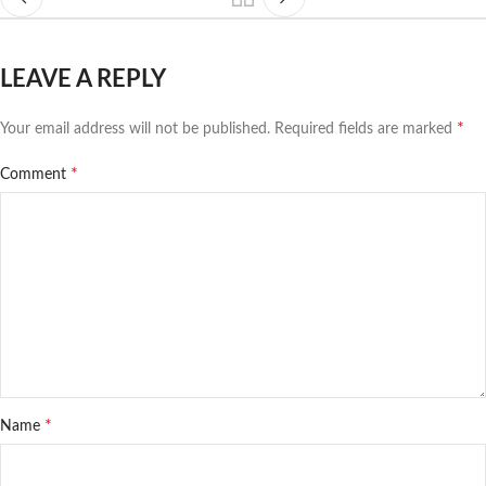
LEAVE A REPLY
*
Your email address will not be published.
Required fields are marked
*
Comment
*
Name