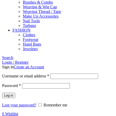
Brushes & Combs
Weaving & Wig Cap
Weaving Thread / Tape
Make Up Accessories
Nail Tools
Turbans
FASHION
Clothes
Footwear
Hand Bags
Jewelries
Search
Login / Register
Sign in
Create an Account
Required
Username or email address
*
Required
Password
*
Log in
Lost your password?
Remember me
0
Wishlist