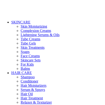
SKINCARE
Skin Moisturizing
Complexion Creams
Lightening Serums & Oils
Tube Creams
Tube Gels
Skin Treatments
Soaps
Face Creams
Skincare Sets
For Kids
Balms
HAIR CARE
Shampoo
Conditioner
Hair Moisturizers
Serum & Sprays
Hair Oil
Hair Treatment
Relaxer & Texturizer