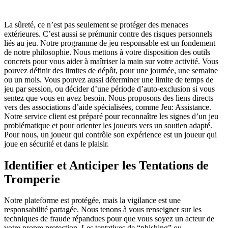
La sûreté, ce n’est pas seulement se protéger des menaces
extérieures. C’est aussi se prémunir contre des risques personnels
liés au jeu. Notre programme de jeu responsable est un fondement
de notre philosophie. Nous mettons à votre disposition des outils
concrets pour vous aider à maîtriser la main sur votre activité. Vous
pouvez définir des limites de dépôt, pour une journée, une semaine
ou un mois. Vous pouvez aussi déterminer une limite de temps de
jeu par session, ou décider d’une période d’auto-exclusion si vous
sentez que vous en avez besoin. Nous proposons des liens directs
vers des associations d’aide spécialisées, comme Jeu: Assistance.
Notre service client est préparé pour reconnaître les signes d’un jeu
problématique et pour orienter les joueurs vers un soutien adapté.
Pour nous, un joueur qui contrôle son expérience est un joueur qui
joue en sécurité et dans le plaisir.
Identifier et Anticiper les Tentations de
Tromperie
Notre plateforme est protégée, mais la vigilance est une
responsabilité partagée. Nous tenons à vous renseigner sur les
techniques de fraude répandues pour que vous soyez un acteur de
votre propre protection. Les tentatives de “phishing” ou