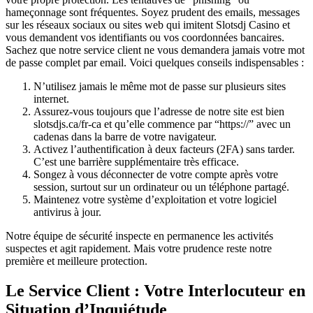
hameçonnage sont fréquentes. Soyez prudent des emails, messages
sur les réseaux sociaux ou sites web qui imitent Slotsdj Casino et
vous demandent vos identifiants ou vos coordonnées bancaires.
Sachez que notre service client ne vous demandera jamais votre mot
de passe complet par email. Voici quelques conseils indispensables :
N’utilisez jamais le même mot de passe sur plusieurs sites
internet.
Assurez-vous toujours que l’adresse de notre site est bien
slotsdjs.ca/fr-ca et qu’elle commence par “https://” avec un
cadenas dans la barre de votre navigateur.
Activez l’authentification à deux facteurs (2FA) sans tarder.
C’est une barrière supplémentaire très efficace.
Songez à vous déconnecter de votre compte après votre
session, surtout sur un ordinateur ou un téléphone partagé.
Maintenez votre système d’exploitation et votre logiciel
antivirus à jour.
Notre équipe de sécurité inspecte en permanence les activités
suspectes et agit rapidement. Mais votre prudence reste notre
première et meilleure protection.
Le Service Client : Votre Interlocuteur en
Situation d’Inquiétude