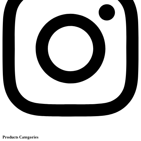
Products Categories