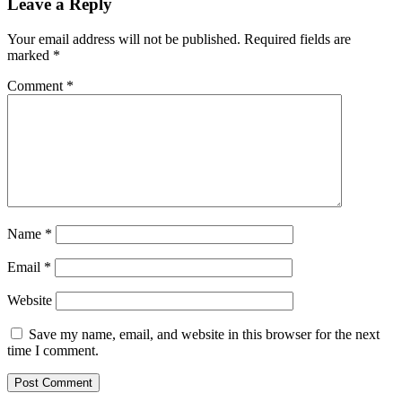
Leave a Reply
Your email address will not be published.
Required fields are
marked
*
Comment
*
Name
*
Email
*
Website
Save my name, email, and website in this browser for the next
time I comment.