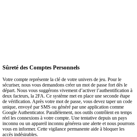
Sûreté des Comptes Personnels
Votre compte représente la clé de votre univers de jeu. Pour le
sécuriser, nous vous demandons créer un mot de passe fort dès le
départ. Nous vous suggérons vivement d’activer l’authentification à
deux facteurs, la 2FA. Ce système met en place une seconde étape
de vérification. Après votre mot de passe, vous devez taper un code
unique, envoyé par SMS ou généré par une application comme
Google Authenticator. Parallèlement, nos outils contrôlent en temps
réel les connexions à votre compte. Une tentative depuis un pays
inconnu ou un appareil inconnu générera une alerte et nous pourrons
vous en informer. Cette vigilance permanente aide à bloquer les
accès indésirables.