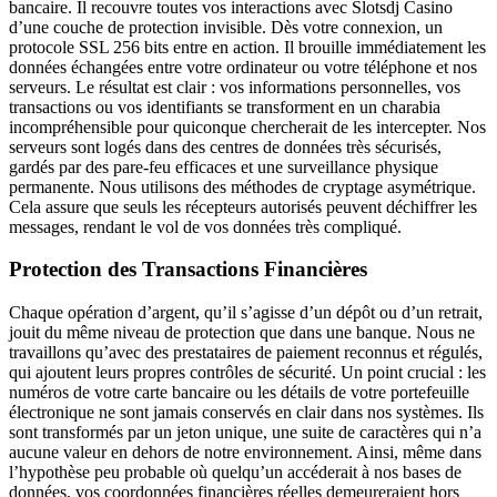
bancaire. Il recouvre toutes vos interactions avec Slotsdj Casino
d’une couche de protection invisible. Dès votre connexion, un
protocole SSL 256 bits entre en action. Il brouille immédiatement les
données échangées entre votre ordinateur ou votre téléphone et nos
serveurs. Le résultat est clair : vos informations personnelles, vos
transactions ou vos identifiants se transforment en un charabia
incompréhensible pour quiconque chercherait de les intercepter. Nos
serveurs sont logés dans des centres de données très sécurisés,
gardés par des pare-feu efficaces et une surveillance physique
permanente. Nous utilisons des méthodes de cryptage asymétrique.
Cela assure que seuls les récepteurs autorisés peuvent déchiffrer les
messages, rendant le vol de vos données très compliqué.
Protection des Transactions Financières
Chaque opération d’argent, qu’il s’agisse d’un dépôt ou d’un retrait,
jouit du même niveau de protection que dans une banque. Nous ne
travaillons qu’avec des prestataires de paiement reconnus et régulés,
qui ajoutent leurs propres contrôles de sécurité. Un point crucial : les
numéros de votre carte bancaire ou les détails de votre portefeuille
électronique ne sont jamais conservés en clair dans nos systèmes. Ils
sont transformés par un jeton unique, une suite de caractères qui n’a
aucune valeur en dehors de notre environnement. Ainsi, même dans
l’hypothèse peu probable où quelqu’un accéderait à nos bases de
données, vos coordonnées financières réelles demeureraient hors