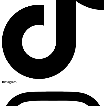
Instagram