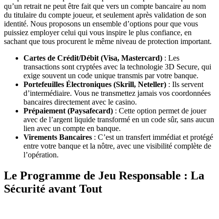
qu’un retrait ne peut être fait que vers un compte bancaire au nom
du titulaire du compte joueur, et seulement après validation de son
identité. Nous proposons un ensemble d’options pour que vous
puissiez employer celui qui vous inspire le plus confiance, en
sachant que tous procurent le même niveau de protection important.
Cartes de Crédit/Débit (Visa, Mastercard)
: Les
transactions sont cryptées avec la technologie 3D Secure, qui
exige souvent un code unique transmis par votre banque.
Portefeuilles Électroniques (Skrill, Neteller)
: Ils servent
d’intermédiaire. Vous ne transmettez jamais vos coordonnées
bancaires directement avec le casino.
Prépaiement (Paysafecard)
: Cette option permet de jouer
avec de l’argent liquide transformé en un code sûr, sans aucun
lien avec un compte en banque.
Virements Bancaires
: C’est un transfert immédiat et protégé
entre votre banque et la nôtre, avec une visibilité complète de
l’opération.
Le Programme de Jeu Responsable : La
Sécurité avant Tout