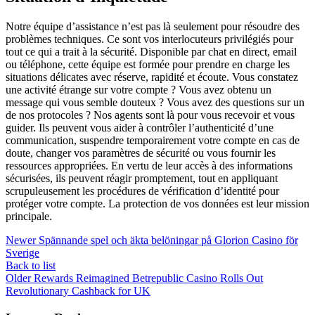
Notre équipe d’assistance n’est pas là seulement pour résoudre des
problèmes techniques. Ce sont vos interlocuteurs privilégiés pour
tout ce qui a trait à la sécurité. Disponible par chat en direct, email
ou téléphone, cette équipe est formée pour prendre en charge les
situations délicates avec réserve, rapidité et écoute. Vous constatez
une activité étrange sur votre compte ? Vous avez obtenu un
message qui vous semble douteux ? Vous avez des questions sur un
de nos protocoles ? Nos agents sont là pour vous recevoir et vous
guider. Ils peuvent vous aider à contrôler l’authenticité d’une
communication, suspendre temporairement votre compte en cas de
doute, changer vos paramètres de sécurité ou vous fournir les
ressources appropriées. En vertu de leur accès à des informations
sécurisées, ils peuvent réagir promptement, tout en appliquant
scrupuleusement les procédures de vérification d’identité pour
protéger votre compte. La protection de vos données est leur mission
principale.
Newer
Spännande spel och äkta belöningar på Glorion Casino för
Sverige
Back to list
Older
Rewards Reimagined Betrepublic Casino Rolls Out
Revolutionary Cashback for UK