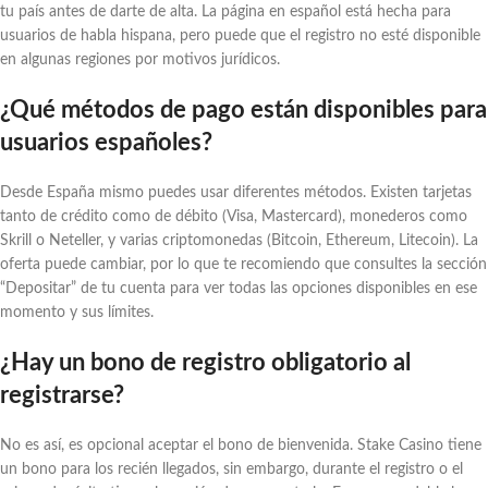
tu país antes de darte de alta. La página en español está hecha para
usuarios de habla hispana, pero puede que el registro no esté disponible
en algunas regiones por motivos jurídicos.
¿Qué métodos de pago están disponibles para
usuarios españoles?
Desde España mismo puedes usar diferentes métodos. Existen tarjetas
tanto de crédito como de débito (Visa, Mastercard), monederos como
Skrill o Neteller, y varias criptomonedas (Bitcoin, Ethereum, Litecoin). La
oferta puede cambiar, por lo que te recomiendo que consultes la sección
“Depositar” de tu cuenta para ver todas las opciones disponibles en ese
momento y sus límites.
¿Hay un bono de registro obligatorio al
registrarse?
No es así, es opcional aceptar el bono de bienvenida. Stake Casino tiene
un bono para los recién llegados, sin embargo, durante el registro o el