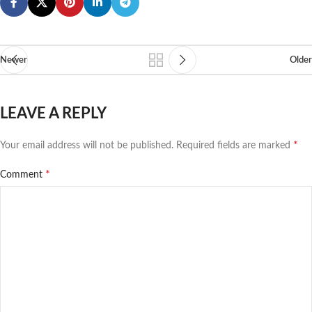
Newer
Older
LEAVE A REPLY
*
Your email address will not be published.
Required fields are marked
*
Comment