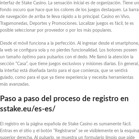
interfaz de Stake Casino. La sensación inicial es de organización. Tiene un
fondo oscuro que hace que los colores de los juegos destaquen. La barra
de navegación de arriba te lleva rápido a lo principal: Casino en Vivo,
Tragamonedas, Deportes y Promociones. Localizar juegos es fácil, te es
posible seleccionar por proveedor o por los más populares.
Desde el móvil funciona a la perfección. Al ingresar desde el smartphone,
la web se configura sola y no pierdes funcionalidad. Los botones poseen
un tamaño óptimo para pulsarlos con el dedo. Me llamó la atención la
sección “Casa”, que tiene juegos exclusivos y misiones diarias. En general,
la interfaz está diseñada tanto para el que comienza, que se sentirá
guiado, como para el que ya tiene experiencia y necesita herramientas
más avanzadas.
Paso a paso del proceso de registro en
sstake.eu/es-es/
El registro en la página española de Stake Casino es sumamente fácil.
Entras en el sitio y el botón “Registrarse” se ve visiblemente en la esquina
superior derecha. Al pulsarlo, se muestra un formulario limpio que pide