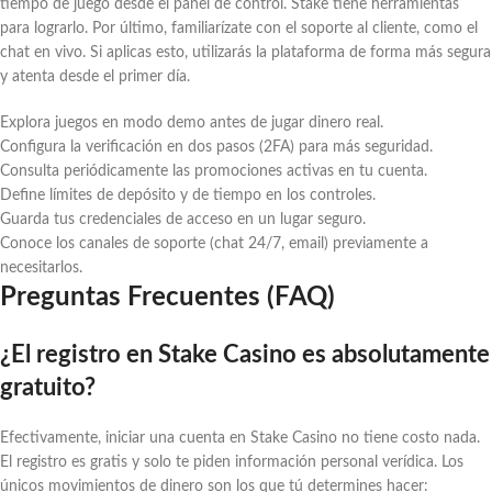
tiempo de juego desde el panel de control. Stake tiene herramientas
para lograrlo. Por último, familiarízate con el soporte al cliente, como el
chat en vivo. Si aplicas esto, utilizarás la plataforma de forma más segura
y atenta desde el primer día.
Explora juegos en modo demo antes de jugar dinero real.
Configura la verificación en dos pasos (2FA) para más seguridad.
Consulta periódicamente las promociones activas en tu cuenta.
Define límites de depósito y de tiempo en los controles.
Guarda tus credenciales de acceso en un lugar seguro.
Conoce los canales de soporte (chat 24/7, email) previamente a
necesitarlos.
Preguntas Frecuentes (FAQ)
¿El registro en Stake Casino es absolutamente
gratuito?
Efectivamente, iniciar una cuenta en Stake Casino no tiene costo nada.
El registro es gratis y solo te piden información personal verídica. Los
únicos movimientos de dinero son los que tú determines hacer: