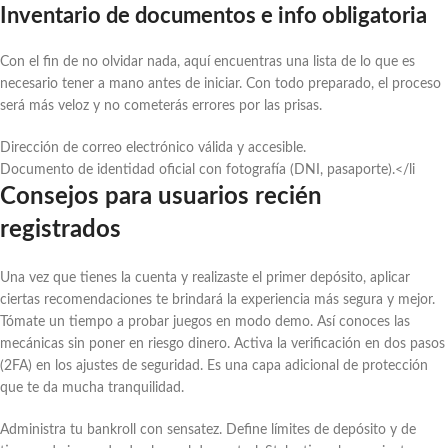
Inventario de documentos e info obligatoria
Con el fin de no olvidar nada, aquí encuentras una lista de lo que es
necesario tener a mano antes de iniciar. Con todo preparado, el proceso
será más veloz y no cometerás errores por las prisas.
Dirección de correo electrónico válida y accesible.
Documento de identidad oficial con fotografía (DNI, pasaporte).</li
Consejos para usuarios recién
registrados
Una vez que tienes la cuenta y realizaste el primer depósito, aplicar
ciertas recomendaciones te brindará la experiencia más segura y mejor.
Tómate un tiempo a probar juegos en modo demo. Así conoces las
mecánicas sin poner en riesgo dinero. Activa la verificación en dos pasos
(2FA) en los ajustes de seguridad. Es una capa adicional de protección
que te da mucha tranquilidad.
Administra tu bankroll con sensatez. Define límites de depósito y de