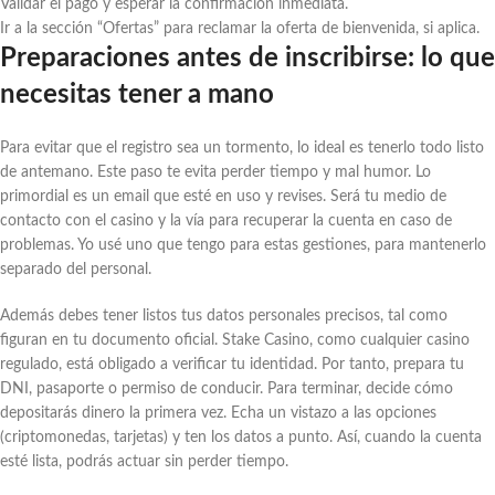
Validar el pago y esperar la confirmación inmediata.
Ir a la sección “Ofertas” para reclamar la oferta de bienvenida, si aplica.
Preparaciones antes de inscribirse: lo que
necesitas tener a mano
Para evitar que el registro sea un tormento, lo ideal es tenerlo todo listo
de antemano. Este paso te evita perder tiempo y mal humor. Lo
primordial es un email que esté en uso y revises. Será tu medio de
contacto con el casino y la vía para recuperar la cuenta en caso de
problemas. Yo usé uno que tengo para estas gestiones, para mantenerlo
separado del personal.
Además debes tener listos tus datos personales precisos, tal como
figuran en tu documento oficial. Stake Casino, como cualquier casino
regulado, está obligado a verificar tu identidad. Por tanto, prepara tu
DNI, pasaporte o permiso de conducir. Para terminar, decide cómo
depositarás dinero la primera vez. Echa un vistazo a las opciones
(criptomonedas, tarjetas) y ten los datos a punto. Así, cuando la cuenta
esté lista, podrás actuar sin perder tiempo.