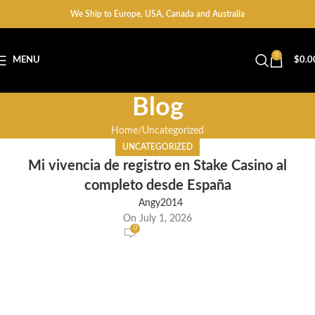
We Ship to Europe, USA, Canada and Australia
0
MENU
$
0.0
Blog
Home
Uncategorized
UNCATEGORIZED
Mi vivencia de registro en Stake Casino al
completo desde España
Angy2014
On July 1, 2026
0