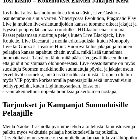
Tosi kasino – Kokemukset Elävien Jakajien Kera
Jos haluat aitoa kasinotunnelmaa kotoa käsin, Live Casino -
osuutemme on sinua varten. Yhteistyössä Evolution, Pragmatic Play
Live ja muiden live-asiantuntijoiden kanssa tuomme oikeat jakajat ja
fyysiset pelipöydät suoraan ruudullesi HD-laatuisena striiminä.
Pääset pelaamaan suosittuja pelejä kuten Live Blackjack, Live
Roulette, Live Baccarat ja monia erikoisuuksia, kuten Monopoly
Live tai Gonzo’s Treasure Hunt. Vuorovaikutus jakajan ja muiden
pelaajien kanssa tapahtuu chatin avulla, mikä lisää tunnelmaa
huomattavasti. Tämä on lähin mitä pääset Vegas-fiilikseen ilman,
että joudut poistumaan olohuoneestasi. Live-osastoltamme on myös
suosittuja Suomen markkinoille suunnattuja pöytiä, ja jakajat usein
tervehtivät suomeksi, mikä lisää kodikasta fiilistä. Tarjonta ulottuu
myös VIP-pöytiin korkeammilla panosrajoilla sekä innovatiivisiin
pelityyppeihin, kuten Lightning-sarjaan, joissa on
sisäänrakennettuna nopeita bonuksia ja kertoimen nostajia.
Tarjoukset ja Kampanjat Suomalaisille
Pelaajille
Meillä Naobet Casinolla pyrimme tehdä aloittelusta ikimuistoisen ja
palkita myös vakituisia pelaajia houkuttelevilla tarjouksilla.
Tervetuliaisbonuksemme on suunniteltu antamaan tukeva lähtöpotku