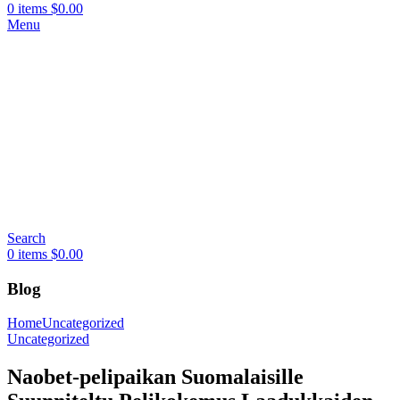
0
items
$
0.00
Menu
Search
0
items
$
0.00
Blog
Home
Uncategorized
Uncategorized
Naobet-pelipaikan Suomalaisille