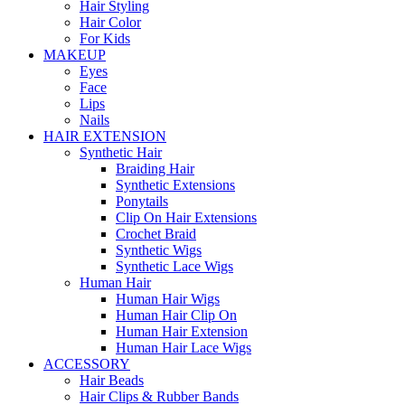
Hair Styling
Hair Color
For Kids
MAKEUP
Eyes
Face
Lips
Nails
HAIR EXTENSION
Synthetic Hair
Braiding Hair
Synthetic Extensions
Ponytails
Clip On Hair Extensions
Crochet Braid
Synthetic Wigs
Synthetic Lace Wigs
Human Hair
Human Hair Wigs
Human Hair Clip On
Human Hair Extension
Human Hair Lace Wigs
ACCESSORY
Hair Beads
Hair Clips & Rubber Bands