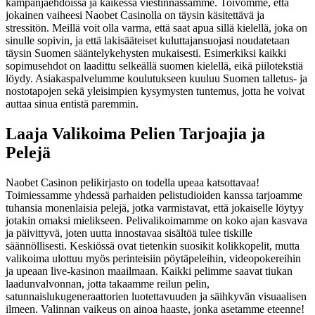
kampanjaehdoissa ja kaikessa viestinnässämme. Toivomme, että
jokainen vaiheesi Naobet Casinolla on täysin käsitettävä ja
stressitön. Meillä voit olla varma, että saat apua sillä kielellä, joka on
sinulle sopivin, ja että lakisääteiset kuluttajansuojasi noudatetaan
täysin Suomen sääntelykehysten mukaisesti. Esimerkiksi kaikki
sopimusehdot on laadittu selkeällä suomen kielellä, eikä piilotekstiä
löydy. Asiakaspalvelumme koulutukseen kuuluu Suomen talletus- ja
nostotapojen sekä yleisimpien kysymysten tuntemus, jotta he voivat
auttaa sinua entistä paremmin.
Laaja Valikoima Pelien Tarjoajia ja
Pelejä
Naobet Casinon pelikirjasto on todella upeaa katsottavaa!
Toimiessamme yhdessä parhaiden pelistudioiden kanssa tarjoamme
tuhansia monenlaisia pelejä, jotka varmistavat, että jokaiselle löytyy
jotakin omaksi mielikseen. Pelivalikoimamme on koko ajan kasvava
ja päivittyvä, joten uutta innostavaa sisältöä tulee tiskille
säännöllisesti. Keskiössä ovat tietenkin suosikit kolikkopelit, mutta
valikoima ulottuu myös perinteisiin pöytäpeleihin, videopokereihin
ja upeaan live-kasinon maailmaan. Kaikki pelimme saavat tiukan
laadunvalvonnan, jotta takaamme reilun pelin,
satunnaislukugeneraattorien luotettavuuden ja säihkyvän visuaalisen
ilmeen. Valinnan vaikeus on ainoa haaste, jonka asetamme eteenne!