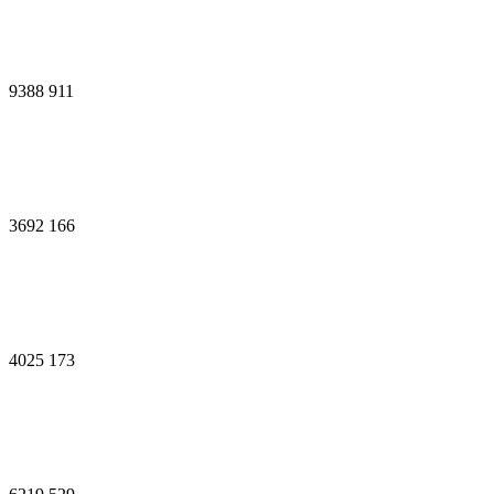
9388
911
3692
166
4025
173