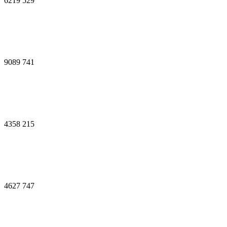
6219
529
9089
741
4358
215
4627
747