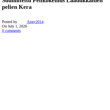
Suunniteltu Pelikokemus Laadukkaiden
pelien Kera
Posted by
Angy2014
On July 1, 2026
0
comments