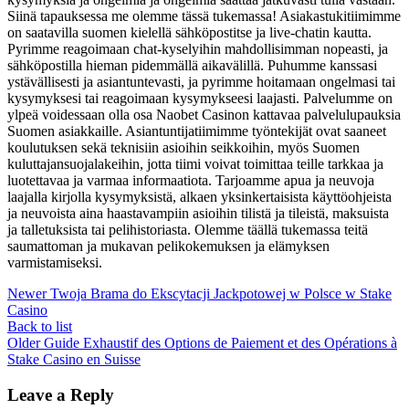
Siinä tapauksessa me olemme tässä tukemassa! Asiakastukitiimimme
on saatavilla suomen kielellä sähköpostitse ja live-chatin kautta.
Pyrimme reagoimaan chat-kyselyihin mahdollisimman nopeasti, ja
sähköpostilla hieman pidemmällä aikavälillä. Puhumme kanssasi
ystävällisesti ja asiantuntevasti, ja pyrimme hoitamaan ongelmasi tai
kysymyksesi tai reagoimaan kysymykseesi laajasti. Palvelumme on
ylpeä voidessaan olla osa Naobet Casinon kattavaa palvelulupauksia
Suomen asiakkaille. Asiantuntijatiimimme työntekijät ovat saaneet
koulutuksen sekä teknisiin asioihin seikkoihin, myös Suomen
kuluttajansuojalakeihin, jotta tiimi voivat toimittaa teille tarkkaa ja
luotettavaa ja varmaa informaatiota. Tarjoamme apua ja neuvoja
laajalla kirjolla kysymyksistä, alkaen yksinkertaisista käyttöohjeista
ja neuvoista aina haastavampiin asioihin tilistä ja tileistä, maksuista
ja talletuksista tai pelihistoriasta. Olemme täällä tukemassa teitä
saumattoman ja mukavan pelikokemuksen ja elämyksen
varmistamiseksi.
Newer
Twoja Brama do Ekscytacji Jackpotowej w Polsce w Stake
Casino
Back to list
Older
Guide Exhaustif des Options de Paiement et des Opérations à
Stake Casino en Suisse
Leave a Reply