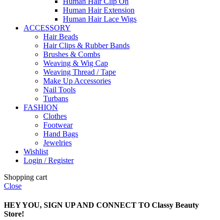
Human Hair Clip On
Human Hair Extension
Human Hair Lace Wigs
ACCESSORY
Hair Beads
Hair Clips & Rubber Bands
Brushes & Combs
Weaving & Wig Cap
Weaving Thread / Tape
Make Up Accessories
Nail Tools
Turbans
FASHION
Clothes
Footwear
Hand Bags
Jewelries
Wishlist
Login / Register
Shopping cart
Close
HEY YOU, SIGN UP AND CONNECT TO Classy Beauty
Store!