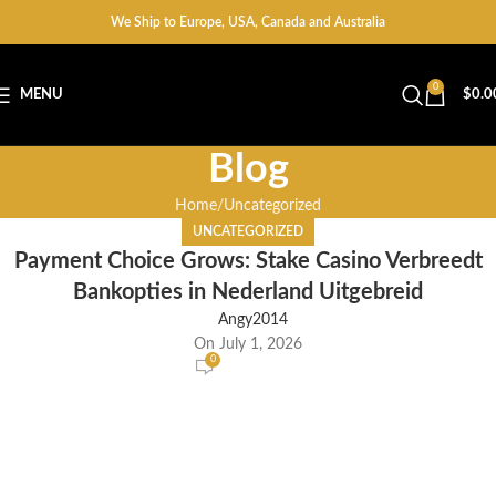
We Ship to Europe, USA, Canada and Australia
0
MENU
$
0.0
Blog
Home
Uncategorized
UNCATEGORIZED
Payment Choice Grows: Stake Casino Verbreedt
Bankopties in Nederland Uitgebreid
Angy2014
On July 1, 2026
0