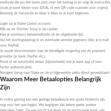
methode die jou het beste past, voer het bedrag in en volg de instructies
(zoals je bank kiezen voor iDEAL of een QR-code scannen voor crypto).
Bevestig de transactie en klaar is Kees en je kunt beginnen.
Login op je Stake Casino account.
Klik op de ‘Storten’ knop in de cashier.
Kies je voorkeurs-betaalmethode uit de uitgebreide lijst.
Vul het stortingsbedrag in en eventuele vereiste gegevens (bijv. je e-mail
voor PayPal).
Je wordt doorverwezen naar de beveiligde omgeving van de payment
provider (je bank, PayPal, etc.).
Rond af de autorisatie aldaar (bijvoorbeeld met je bank app of two-
factor authenticatie).
Navigeer terug naar Stake en zie je bijgewerkte saldo direct gereedstaan!
Waarom Meer Betaalopties Belangrijk
Zijn
In online gaming kan een geringe betaalkeuze een grote hindernis zijn,
nog voor het spel begint. We begrijpen dat iedere speler andere
gebruiken heeft. De een houdt het liever bij de vertrouwde bank, een