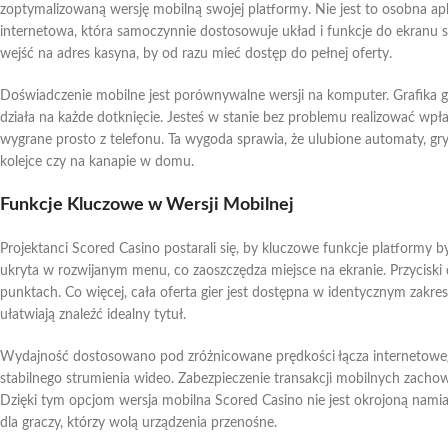
zoptymalizowaną wersję mobilną swojej platformy. Nie jest to osobna apli
internetowa, która samoczynnie dostosowuje układ i funkcje do ekranu s
wejść na adres kasyna, by od razu mieć dostęp do pełnej oferty.
Doświadczenie mobilne jest porównywalne wersji na komputer. Grafika gier 
działa na każde dotknięcie. Jesteś w stanie bez problemu realizować wpł
wygrane prosto z telefonu. Ta wygoda sprawia, że ulubione automaty, gr
kolejce czy na kanapie w domu.
Funkcje Kluczowe w Wersji Mobilnej
Projektanci Scored Casino postarali się, by kluczowe funkcje platformy b
ukryta w rozwijanym menu, co zaoszczędza miejsce na ekranie. Przyciski
punktach. Co więcej, cała oferta gier jest dostępna w identycznym zakresi
ułatwiają znaleźć idealny tytuł.
Wydajność dostosowano pod zróżnicowane prędkości łącza internetoweg
stabilnego strumienia wideo. Zabezpieczenie transakcji mobilnych zach
Dzięki tym opcjom wersja mobilna Scored Casino nie jest okrojoną nami
dla graczy, którzy wolą urządzenia przenośne.