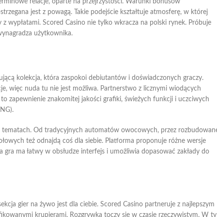
erminowe relacje, oparte na przejrzystości. Warunki bonusów
trzegana jest z powagą. Takie podejście kształtuje atmosferę, w której
y z wypłatami. Scored Casino nie tylko wkracza na polski rynek. Próbuje
i wynagradza użytkownika.
jącą kolekcja, która zaspokoi debiutantów i doświadczonych graczy.
kcje, więc nuda tu nie jest możliwa. Partnerstwo z licznymi wiodących
to zapewnienie znakomitej jakości grafiki, świeżych funkcji i uczciwych
RNG).
ch tematach. Od tradycyjnych automatów owocowych, przez rozbudowan
ołowych też odnajdą coś dla siebie. Platforma proponuje różne wersje
ażda gra ma łatwy w obsłudze interfejs i umożliwia dopasować zakłady do
kcja gier na żywo jest dla ciebie. Scored Casino partneruje z najlepszym
fikowanymi krupierami. Rozgrywka toczy się w czasie rzeczywistym. W t