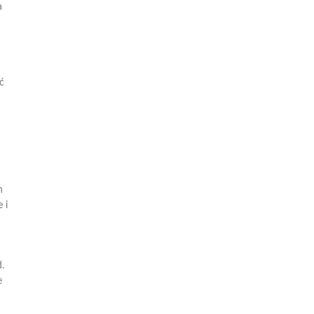
a
ć
h
 i
.
e