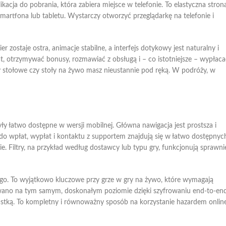
kacja do pobrania, która zabiera miejsce w telefonie. To elastyczna stron
martfona lub tabletu. Wystarczy otworzyć przeglądarkę na telefonie i
zostaje ostra, animacje stabilne, a interfejs dotykowy jest naturalny i
at, otrzymywać bonusy, rozmawiać z obsługą i – co istotniejsze – wypłaca
y stołowe czy stoły na żywo masz nieustannie pod ręką. W podróży, w
yły łatwo dostępne w wersji mobilnej. Główna nawigacja jest prostsza i
 do wpłat, wypłat i kontaktu z supportem znajdują się w łatwo dostępnyc
e. Filtry, na przykład według dostawcy lub typu gry, funkcjonują sprawnie
o. To wyjątkowo kluczowe przy grze w gry na żywo, które wymagają
owano na tym samym, doskonałym poziomie dzięki szyfrowaniu end-to-end
astką. To kompletny i równoważny sposób na korzystanie hazardem onlin