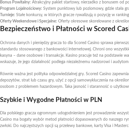
Bonus Powitalny:
Atrakcyjny pakiet startowy, nierzadko z bonusem od p
Program Lojalnościowy:
System punktowy lub poziomowy, gdzie stała gra 
Turnieje:
Stałe konkursy, w których gracze rywalizują o pozycję w rankingu
Oferty Weekendowe i Specjalne:
Oferty okresowe skorelowane z określo
Bezpieczeństwo i Płatności w Scored Cas
Ochrona danych i pieniędzy gracza to dla Scored Casino sprawa pierwszor
standardu stosowanego z bankowości internetowej. Chroni ono wszystkie
kasyna – dane osobowe i transakcje. Kasino pracuje też na podstawie ważn
wskazuje, że jego działalność podlega niezależnemu nadzorowi i audytom
Równie ważna jest polityka odpowiedzialnej gry. Scored Casino zapewnia 
depozytów, strat lub czasu gry, użyć z opcji samowykluczenia na określon
osobom z problemem hazardowym. Taka jasność i staranność o użytkownik
Szybkie i Wygodne Płatności w PLN
Dla polskiego gracza ogromnym udogodnieniem jest prowadzenie wszystki
Casino ma bogaty wybór metod płatności dopasowanych do naszego rynk
zwłoki. Do najczęstszych opcji są przelewy bankowe, karty Visa i Masterca