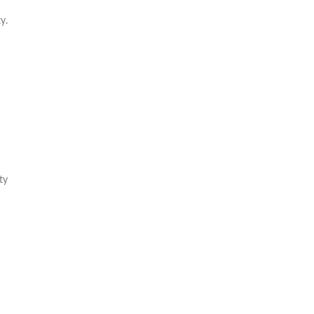
y.
ty