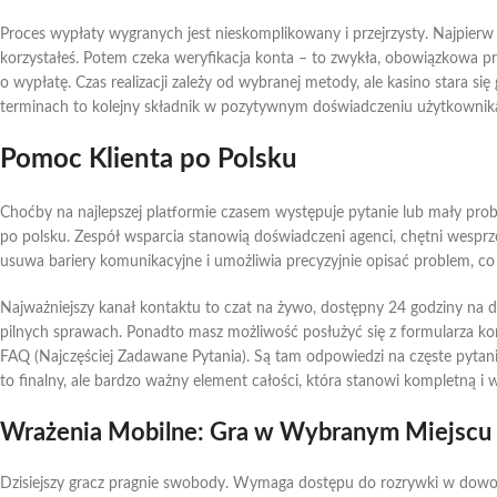
Proces wypłaty wygranych jest nieskomplikowany i przejrzysty. Najpierw
korzystałeś. Potem czeka weryfikacja konta – to zwykła, obowiązkowa p
o wypłatę. Czas realizacji zależy od wybranej metody, ale kasino stara si
terminach to kolejny składnik w pozytywnym doświadczeniu użytkownik
Pomoc Klienta po Polsku
Choćby na najlepszej platformie czasem występuje pytanie lub mały pr
po polsku. Zespół wsparcia stanowią doświadczeni agenci, chętni wesprze
usuwa bariery komunikacyjne i umożliwia precyzyjnie opisać problem, co
Najważniejszy kanał kontaktu to czat na żywo, dostępny 24 godziny na 
pilnych sprawach. Ponadto masz możliwość posłużyć się z formularza kon
FAQ (Najczęściej Zadawane Pytania). Są tam odpowiedzi na częste pytania 
to finalny, ale bardzo ważny element całości, która stanowi kompletną i 
Wrażenia Mobilne: Gra w Wybranym Miejscu
Dzisiejszy gracz pragnie swobody. Wymaga dostępu do rozrywki w dowoln