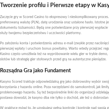
Tworzenie profilu i Pierwsze etapy w Kas
Zaczęcie gry w Scored Casino to ekspresowy i nieskomplikowany proces. 
preferowaną walutę (PLN), datę urodzenia oraz ustalone hasło. Istotne j
dokumentu tożsamości. Będą one potwierdzane przy pierwszej wypłacie
służy twojemu bezpieczeństwu i uczciwości platformy.
Po założeniu konta i potwierdzeniu adresu e-mail (zwykle przez naciśnięc
pierwszej wpłaty i uruchom bonus powitalny. Warto wtedy przejrzeć regu
Kasino często umożliwia też na wypróbowanie wielu gier w trybie demo, b
slotów lub strategię gier stołowych przed grą na autentyczne pieniądze.
Rozsądna Gra jako Fundament
Kasyno Scored traktuje odpowiedzialną grę jako dobrowolny wybór swojej
korzystania z hazardu online. Poza narzędziami do samokontroli, jak lim
problemowego hazardu. Są też bezpośrednie linki do organizacji udzielaj
postawa dowodzi, że kasyno dba nie tylko o dochód, ale też o dobrostan
W praktyce mówi to, że uzyskujesz pełną kontrolę i kontrolę nad swoją 