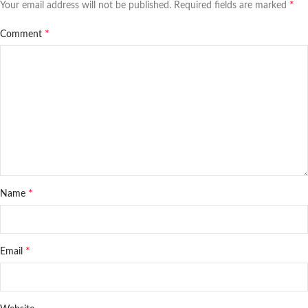
*
Your email address will not be published.
Required fields are marked
*
Comment
*
Name
*
Email