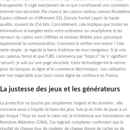
transparente. Il s’agit exactement de ce que constituerait une connexion
internet non sécurisée. Par chance, les casinos sérieux comme Roulettino
Casino utilisent un chiffrement SSL (Secure Socket Layer) de haute
qualité, souvent de 256 bits. Concrètement, cela implique que toutes les
informations échangées entre votre ordinateur ou smartphone et les
serveurs du casino sont chiffrées et rendues illisibles pour quiconque
espionnerait la communication. Comment le vérifier moi-même ? Cela
reste simple : je regarde la barre d’adresse de mon navigateur. Si je vois
un cadenas fermé et que l’URL commence par “https://” (le ‘s’ signifiant
‘secure’), je suis sur une page sécurisée. Cette technologie est la norme
pour les banques en ligne et le commerce électronique ; son utilisation
est non négociable pour tout casino digne de confiance en France.
La justesse des jeux et les générateurs
La protection ne touche pas simplement l’argent et les données ; elle
concerne aussi à l’équité de base des jeux. Suis-je en train de jouer à un
jeu truqué ? Pour en avoir le cœur net, je m’intéresse aux Générateurs de
Nombres Aléatoires (GNA). Ces logiciels complexes confirment que le
résultat de chaque tour de roulette, de chaque donne de cartes ou de