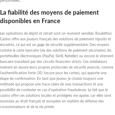
personnelles.
La fiabilité des moyens de paiement
disponibles en France
Les opérations de dépôt et retrait sont un moment sensible. Roulettino
Casino offre aux joueurs français des solutions de paiement réputés et
encadrés, ce qui est un gage de sécurité supplémentaire. Des moyens
comme la carte bancaire (via des solutions de paiement sécurisées), les
portefeuilles électroniques (PayPal, Skrill, Neteller) ou encore le virement
bancaire transitent par des circuits financiers stricts. Ces médiateurs
mettent en œuvre leurs propres protocoles de sécurité avancés, comme
l’authentification forte (3D Secure pour les cartes), qui apporte une
étape de confirmation. En tant que joueur, je choisis toujours une
méthode qui propose une trace claire de mes transactions et une
possibilité de contester en cas d’opération frauduleuse. Le fait que le
casino offre ces solutions locales et protégées me apaise, car elles sont
soumises au droit français et européen en matière de défense des
consommateurs et de la vie privée.