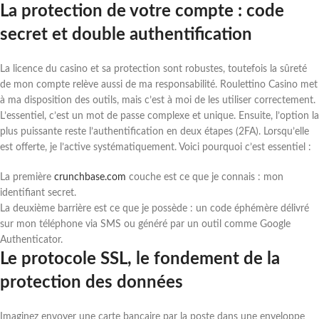
La protection de votre compte : code
secret et double authentification
La licence du casino et sa protection sont robustes, toutefois la sûreté
de mon compte relève aussi de ma responsabilité. Roulettino Casino met
à ma disposition des outils, mais c’est à moi de les utiliser correctement.
L’essentiel, c’est un mot de passe complexe et unique. Ensuite, l’option la
plus puissante reste l’authentification en deux étapes (2FA). Lorsqu’elle
est offerte, je l’active systématiquement. Voici pourquoi c’est essentiel :
La première
crunchbase.com
couche est ce que je connais : mon
identifiant secret.
La deuxième barrière est ce que je possède : un code éphémère délivré
sur mon téléphone via SMS ou généré par un outil comme Google
Authenticator.
Le protocole SSL, le fondement de la
protection des données
Imaginez envoyer une carte bancaire par la poste dans une enveloppe