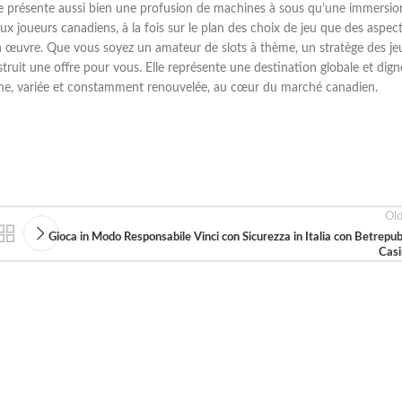
lle présente aussi bien une profusion de machines à sous qu’une immersio
x joueurs canadiens, à la fois sur le plan des choix de jeu que des aspec
 en œuvre. Que vous soyez un amateur de slots à thème, un stratège des je
struit une offre pour vous. Elle représente une destination globale et dign
che, variée et constamment renouvelée, au cœur du marché canadien.
Ol
Gioca in Modo Responsabile Vinci con Sicurezza in Italia con Betrepub
Casi