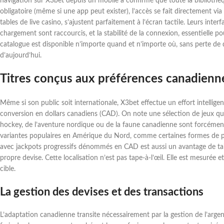
navigation sur X3bet depuis un mobile a confirmé que toute la bibliothè
obligatoire (même si une app peut exister), l’accès se fait directement via
tables de live casino, s’ajustent parfaitement à l’écran tactile. Leurs inte
chargement sont raccourcis, et la stabilité de la connexion, essentielle pour
catalogue est disponible n’importe quand et n’importe où, sans perte de q
d’aujourd’hui.
Titres conçus aux préférences canadienn
Même si son public soit internationale, X3bet effectue un effort intellig
conversion en dollars canadiens (CAD). On note une sélection de jeux qui
hockey, de l’aventure nordique ou de la faune canadienne sont forcément 
variantes populaires en Amérique du Nord, comme certaines formes de po
avec jackpots progressifs dénommés en CAD est aussi un avantage de taill
propre devise. Cette localisation n’est pas tape-à-l’œil. Elle est mesurée et 
cible.
La gestion des devises et des transactions
L’adaptation canadienne transite nécessairement par la gestion de l’argen