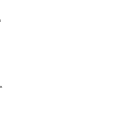
t
k
és