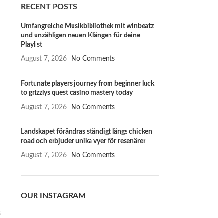
RECENT POSTS
Umfangreiche Musikbibliothek mit winbeatz
und unzähligen neuen Klängen für deine
Playlist
August 7, 2026
No Comments
Fortunate players journey from beginner luck
to grizzlys quest casino mastery today
August 7, 2026
No Comments
Landskapet förändras ständigt längs chicken
road och erbjuder unika vyer för resenärer
August 7, 2026
No Comments
OUR INSTAGRAM
s