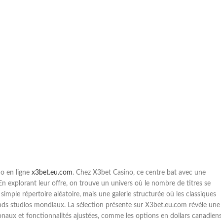
no en ligne
x3bet.eu.com
. Chez X3bet Casino, ce centre bat avec une
n explorant leur offre, on trouve un univers où le nombre de titres se
mple répertoire aléatoire, mais une galerie structurée où les classiques
grands studios mondiaux. La sélection présente sur X3bet.eu.com révèle une
naux et fonctionnalités ajustées, comme les options en dollars canadien