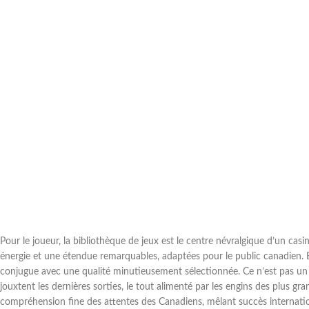
Pour le joueur, la bibliothèque de jeux est le centre névralgique d’un casi
énergie et une étendue remarquables, adaptées pour le public canadien. E
conjugue avec une qualité minutieusement sélectionnée. Ce n’est pas un si
jouxtent les dernières sorties, le tout alimenté par les engins des plus 
compréhension fine des attentes des Canadiens, mêlant succès internatio