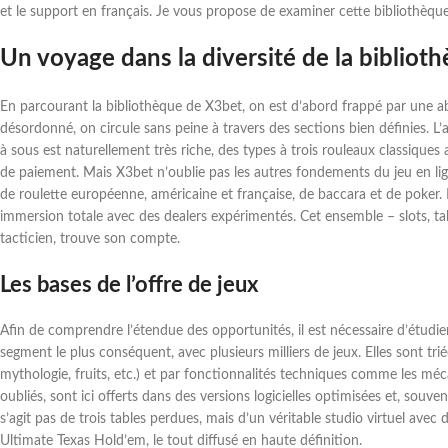
et le support en français. Je vous propose de examiner cette bibliothèque a
Un voyage dans la diversité de la bibliot
En parcourant la bibliothèque de X3bet, on est d’abord frappé par une 
désordonné, on circule sans peine à travers des sections bien définies. L
à sous est naturellement très riche, des types à trois rouleaux classiqu
de paiement. Mais X3bet n’oublie pas les autres fondements du jeu en ligne
de roulette européenne, américaine et française, de baccara et de poker. 
immersion totale avec des dealers expérimentés. Cet ensemble – slots, tab
tacticien, trouve son compte.
Les bases de l’offre de jeux
Afin de comprendre l’étendue des opportunités, il est nécessaire d’étudie
segment le plus conséquent, avec plusieurs milliers de jeux. Elles sont tri
mythologie, fruits, etc.) et par fonctionnalités techniques comme les méc
oubliés, sont ici offerts dans des versions logicielles optimisées et, souvent
s’agit pas de trois tables perdues, mais d’un véritable studio virtuel av
Ultimate Texas Hold’em, le tout diffusé en haute définition.