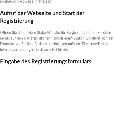
richtige Schreibweise Ihrer Daten.
Aufruf der Webseite und Start der
Registrierung
Öffnen Sie die offizielle Stake-Website für Belgien auf. Tippen Sie oben
rechts auf den klar ersichtlichen “Registrieren”-Button. Es öffnet sich ein
Formular, wo Sie Ihre Basisdaten eintragen müssen. Eine zuverlässige
Internetverbindung ist in diesem Fall hilfreich.
Eingabe des Registrierungsformulars