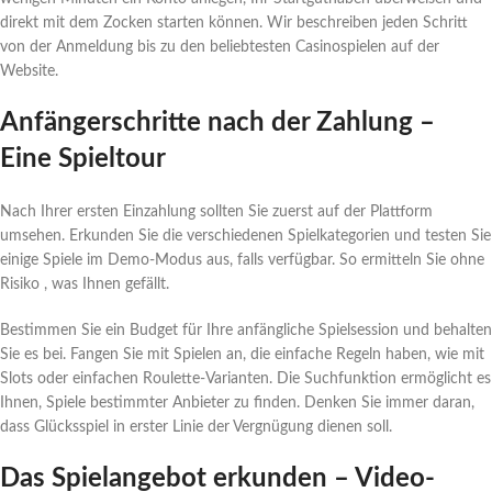
direkt mit dem Zocken starten können. Wir beschreiben jeden Schritt
von der Anmeldung bis zu den beliebtesten Casinospielen auf der
Website.
Anfängerschritte nach der Zahlung –
Eine Spieltour
Nach Ihrer ersten Einzahlung sollten Sie zuerst auf der Plattform
umsehen. Erkunden Sie die verschiedenen Spielkategorien und testen Sie
einige Spiele im Demo-Modus aus, falls verfügbar. So ermitteln Sie ohne
Risiko , was Ihnen gefällt.
Bestimmen Sie ein Budget für Ihre anfängliche Spielsession und behalten
Sie es bei. Fangen Sie mit Spielen an, die einfache Regeln haben, wie mit
Slots oder einfachen Roulette-Varianten. Die Suchfunktion ermöglicht es
Ihnen, Spiele bestimmter Anbieter zu finden. Denken Sie immer daran,
dass Glücksspiel in erster Linie der Vergnügung dienen soll.
Das Spielangebot erkunden – Video-