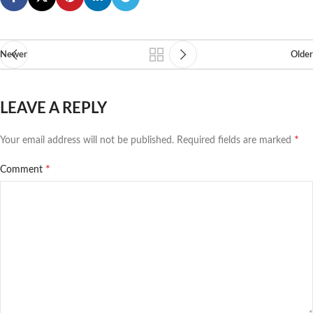
Newer
Older
LEAVE A REPLY
*
Your email address will not be published.
Required fields are marked
*
Comment