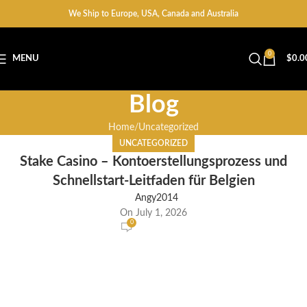
We Ship to Europe, USA, Canada and Australia
0
MENU
$
0.0
Blog
Home
Uncategorized
UNCATEGORIZED
Stake Casino – Kontoerstellungsprozess und
Schnellstart-Leitfaden für Belgien
Angy2014
On July 1, 2026
0