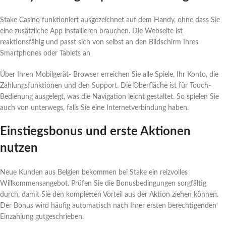
Stake Casino funktioniert ausgezeichnet auf dem Handy, ohne dass Sie
eine zusätzliche App installieren brauchen. Die Webseite ist
reaktionsfähig und passt sich von selbst an den Bildschirm Ihres
Smartphones oder Tablets an
Über Ihren Mobilgerät- Browser erreichen Sie alle Spiele, Ihr Konto, die
Zahlungsfunktionen und den Support. Die Oberfläche ist für Touch-
Bedienung ausgelegt, was die Navigation leicht gestaltet. So spielen Sie
auch von unterwegs, falls Sie eine Internetverbindung haben.
Einstiegsbonus und erste Aktionen
nutzen
Neue Kunden aus Belgien bekommen bei Stake ein reizvolles
Willkommensangebot. Prüfen Sie die Bonusbedingungen sorgfältig
durch, damit Sie den kompletten Vorteil aus der Aktion ziehen können.
Der Bonus wird häufig automatisch nach Ihrer ersten berechtigenden
Einzahlung gutgeschrieben.