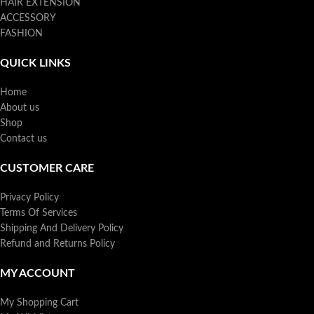
HAIR EXTENSION
ACCESSORY
FASHION
QUICK LINKS
Home
About us
Shop
Contact us
CUSTOMER CARE
Privacy Policy
Terms Of Services
Shipping And Delivery Policy
Refund and Returns Policy
MY ACCOUNT
My Shopping Cart