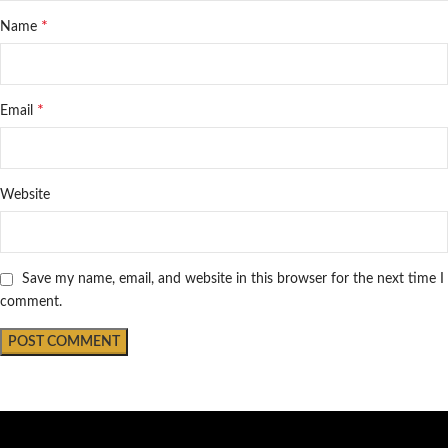
*
Name
*
Email
Website
Save my name, email, and website in this browser for the next time I
comment.