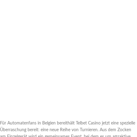
Für Automatenfans in Belgien bereithält Telbet Casino jetzt eine spezielle
Überraschung bereit: eine neue Reihe von Turnieren. Aus dem Zocken
am Einzelgerät wird ein gemeinsames Event, bei dem es um attraktive