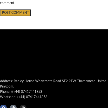
comment.
Address: Radley House Wolvercote Road SE2 9TW Thamemead United
Kingdom.
Phone: ((+44) 07417441853
Whatsapp: (+44) 07417441853