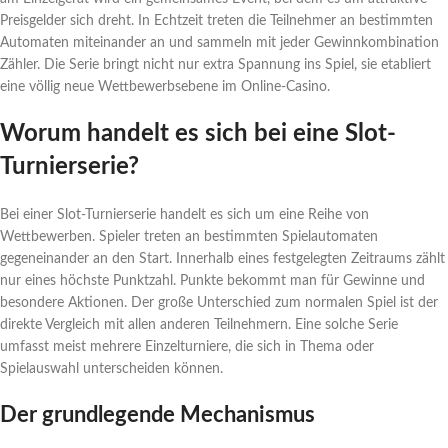
Preisgelder sich dreht. In Echtzeit treten die Teilnehmer an bestimmten
Automaten miteinander an und sammeln mit jeder Gewinnkombination
Zähler. Die Serie bringt nicht nur extra Spannung ins Spiel, sie etabliert
eine völlig neue Wettbewerbsebene im Online-Casino.
Worum handelt es sich bei eine Slot-
Turnierserie?
Bei einer Slot-Turnierserie handelt es sich um eine Reihe von
Wettbewerben. Spieler treten an bestimmten Spielautomaten
gegeneinander an den Start. Innerhalb eines festgelegten Zeitraums zählt
nur eines höchste Punktzahl. Punkte bekommt man für Gewinne und
besondere Aktionen. Der große Unterschied zum normalen Spiel ist der
direkte Vergleich mit allen anderen Teilnehmern. Eine solche Serie
umfasst meist mehrere Einzelturniere, die sich in Thema oder
Spielauswahl unterscheiden können.
Der grundlegende Mechanismus