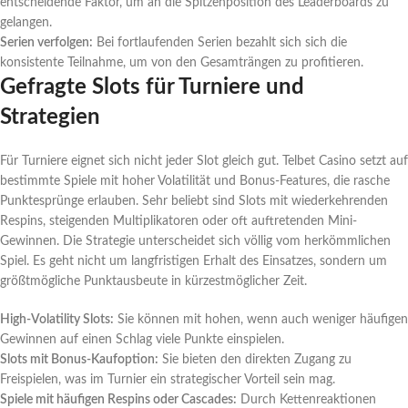
entscheidende Faktor, um an die Spitzenposition des Leaderboards zu
gelangen.
Serien verfolgen:
Bei fortlaufenden Serien bezahlt sich sich die
konsistente Teilnahme, um von den Gesamträngen zu profitieren.
Gefragte Slots für Turniere und
Strategien
Für Turniere eignet sich nicht jeder Slot gleich gut. Telbet Casino setzt auf
bestimmte Spiele mit hoher Volatilität und Bonus-Features, die rasche
Punktesprünge erlauben. Sehr beliebt sind Slots mit wiederkehrenden
Respins, steigenden Multiplikatoren oder oft auftretenden Mini-
Gewinnen. Die Strategie unterscheidet sich völlig vom herkömmlichen
Spiel. Es geht nicht um langfristigen Erhalt des Einsatzes, sondern um
größtmögliche Punktausbeute in kürzestmöglicher Zeit.
High-Volatility Slots:
Sie können mit hohen, wenn auch weniger häufigen
Gewinnen auf einen Schlag viele Punkte einspielen.
Slots mit Bonus-Kaufoption:
Sie bieten den direkten Zugang zu
Freispielen, was im Turnier ein strategischer Vorteil sein mag.
Spiele mit häufigen Respins oder Cascades:
Durch Kettenreaktionen