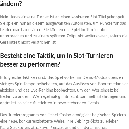
ändern?
Nein. Jedes einzelne Turnier ist an einen konkreten Slot-Titel gekoppelt.
Sie spielen nur an diesem ausgewählten Automaten, um Punkte für das
Leaderboard zu erzielen. Sie können das Spiel im Turnier aber
unterbrechen und zu einem späteren Zeitpunkt weiterspielen, sofern die
Gesamtzeit nicht verstrichen ist.
Besteht eine Taktik, um in Slot-Turnieren
besser zu performen?
Erfolgreiche Taktiken sind: das Spiel vorher im Demo-Modus üben, ein
stetiges Spin-Tempo beibehalten, auf das Auslösen von Bonusmerkmalen
abzielen und das Live-Ranking beobachten, um den Wetteinsatz bei
Bedarf zu ändern. Wer regelmäßig mitmacht, sammelt Erfahrungen und
optimiert so seine Aussichten in bevorstehenden Events.
Das Turnierprogramm von Telbet Casino ermöglicht belgischen Spielern
eine neue, konkurrenzbetonte Weise, ihre Lieblings-Slots zu erleben.
Klare Strukturen, attraktive Preisgelder und ein dynamisches