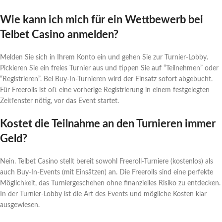
Wie kann ich mich für ein Wettbewerb bei
Telbet Casino anmelden?
Melden Sie sich in Ihrem Konto ein und gehen Sie zur Turnier-Lobby.
Pickieren Sie ein freies Turnier aus und tippen Sie auf “Teilnehmen” oder
“Registrieren”. Bei Buy-In-Turnieren wird der Einsatz sofort abgebucht.
Für Freerolls ist oft eine vorherige Registrierung in einem festgelegten
Zeitfenster nötig, vor das Event startet.
Kostet die Teilnahme an den Turnieren immer
Geld?
Nein. Telbet Casino stellt bereit sowohl Freeroll-Turniere (kostenlos) als
auch Buy-In-Events (mit Einsätzen) an. Die Freerolls sind eine perfekte
Möglichkeit, das Turniergeschehen ohne finanzielles Risiko zu entdecken.
In der Turnier-Lobby ist die Art des Events und mögliche Kosten klar
ausgewiesen.