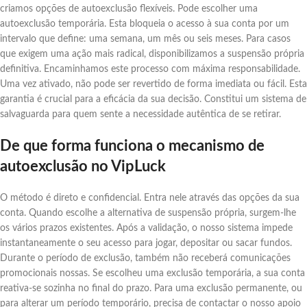
criamos opções de autoexclusão flexíveis. Pode escolher uma
autoexclusão temporária. Esta bloqueia o acesso à sua conta por um
intervalo que define: uma semana, um mês ou seis meses. Para casos
que exigem uma ação mais radical, disponibilizamos a suspensão própria
definitiva. Encaminhamos este processo com máxima responsabilidade.
Uma vez ativado, não pode ser revertido de forma imediata ou fácil. Esta
garantia é crucial para a eficácia da sua decisão. Constitui um sistema de
salvaguarda para quem sente a necessidade autêntica de se retirar.
De que forma funciona o mecanismo de
autoexclusão no VipLuck
O método é direto e confidencial. Entra nele através das opções da sua
conta. Quando escolhe a alternativa de suspensão própria, surgem-lhe
os vários prazos existentes. Após a validação, o nosso sistema impede
instantaneamente o seu acesso para jogar, depositar ou sacar fundos.
Durante o período de exclusão, também não receberá comunicações
promocionais nossas. Se escolheu uma exclusão temporária, a sua conta
reativa-se sozinha no final do prazo. Para uma exclusão permanente, ou
para alterar um período temporário, precisa de contactar o nosso apoio