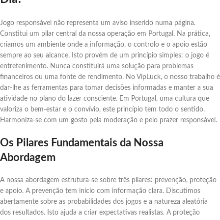
Jogo responsável não representa um aviso inserido numa página.
Constitui um pilar central da nossa operação em Portugal. Na prática,
criamos um ambiente onde a informação, o controlo e o apoio estão
sempre ao seu alcance. Isto provém de um princípio simples: o jogo é
entretenimento. Nunca constituirá uma solução para problemas
financeiros ou uma fonte de rendimento. No VipLuck, o nosso trabalho é
dar-lhe as ferramentas para tomar decisões informadas e manter a sua
atividade no plano do lazer consciente. Em Portugal, uma cultura que
valoriza o bem-estar e o convívio, este princípio tem todo o sentido.
Harmoniza-se com um gosto pela moderação e pelo prazer responsável.
Os Pilares Fundamentais da Nossa
Abordagem
A nossa abordagem estrutura-se sobre três pilares: prevenção, proteção
e apoio. A prevenção tem início com informação clara. Discutimos
abertamente sobre as probabilidades dos jogos e a natureza aleatória
dos resultados. Isto ajuda a criar expectativas realistas. A proteção