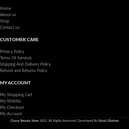
Home
About us
Shop
Contact us
CUSTOMER CARE
Privacy Policy
Terms Of Services
Shipping And Delivery Policy
Refund and Returns Policy
MY ACCOUNT
My Shopping Cart
My Wishlist
My Checkout
My Account
Classy Beauty Store
2023. All Rights Reserved. Developed By
Faisal Ghafoor