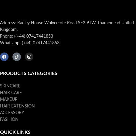
Address: Radley House Wolvercote Road SE2 9TW Thamemead United
Kingdom.
Phone: ((+44) 07417441853
Whatsapp: (+44) 07417441853
PRODUCTS CATEGORIES
SKINCARE
HAIR CARE
MAKEUP
HAIR EXTENSION
ACCESSORY
FASHION
QUICK LINKS