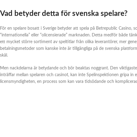
Vad betyder detta för svenska spelare?
För en spelare bosatt i Sverige betyder att spela på Betrepublic Casino, so
“internationella” eller “olicensierade” marknaden. Detta medför både tän
ett mycket större sortiment av speltitlar från olika leverantörer, mer ge
betalningsmetoder som kanske inte är tillgängliga på de svenska plattfor
skäl.
Men nackdelarna är betydande och bör beaktas noggrant. Den viktigaste ri
inträffar mellan spelaren och casinot, kan inte Spelinspektionen gripa in 
licensmyndigheten, en process som kan vara tidsödande och komplicerad. 