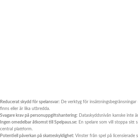
Reducerat skydd för spelansvar:
De verktyg för insättningsbegränsningar
finns eller är lika utbredda.
Svagare krav på personuppgiftshantering:
Dataskyddsnivån kanske inte är
Ingen omedelbar åtkomst till Spelpaus.se:
En spelare som vill stoppa sitt s
central plattform.
Potentiell påverkan på skatteskyldighet:
Vinster från spel på licensierade 