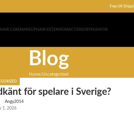
Free UK Shippi
HAIR CARE
MAKEUP
HAIR EXTENSION
ACCESSORY
FASHION
Blog
Home
Uncategorized
EGORIZED
känt för spelare i Sverige?
Angy2014
y 1, 2026