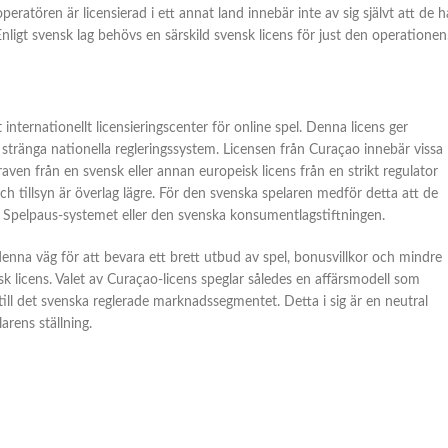
peratören är licensierad i ett annat land innebär inte av sig självt att de h
e. Enligt svensk lag behövs en särskild svensk licens för just den operationen
internationellt licensieringscenter för online spel. Denna licens ger
stränga nationella regleringssystem. Licensen från Curaçao innebär vissa
kraven från en svensk eller annan europeisk licens från en strikt regulator
 tillsyn är överlag lägre. För den svenska spelaren medför detta att de
 Spelpaus-systemet eller den svenska konsumentlagstiftningen.
denna väg för att bevara ett brett utbud av spel, bonusvillkor och mindre
 licens. Valet av Curaçao-licens speglar således en affärsmodell som
g till det svenska reglerade marknadssegmentet. Detta i sig är en neutral
rens ställning.