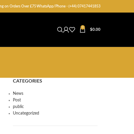
ng on Orders Over £75
WhatsApp/Phone - (+44) 07417441853
0
$
0.00
CATEGORIES
News
Post
public
Uncategorized