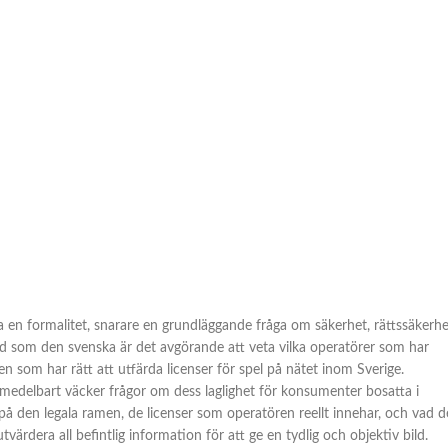
a en formalitet, snarare en grundläggande fråga om säkerhet, rättssäkerhe
nad som den svenska är det avgörande att veta vilka operatörer som har
 som har rätt att utfärda licenser för spel på nätet inom Sverige.
 omedelbart väcker frågor om dess laglighet för konsumenter bosatta i
på den legala ramen, de licenser som operatören reellt innehar, och vad d
ärdera all befintlig information för att ge en tydlig och objektiv bild.