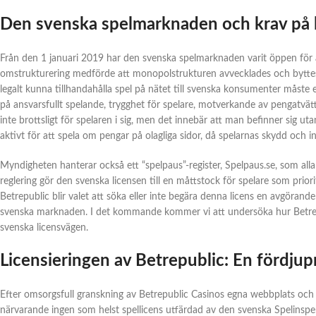
Den svenska spelmarknaden och krav på 
Från den 1 januari 2019 har den svenska spelmarknaden varit öppen för a
omstrukturering medförde att monopolstrukturen avvecklades och byttes 
legalt kunna tillhandahålla spel på nätet till svenska konsumenter måste e
på ansvarsfullt spelande, trygghet för spelare, motverkande av pengatvätt
inte brottsligt för spelaren i sig, men det innebär att man befinner sig
aktivt för att spela om pengar på olagliga sidor, då spelarnas skydd och i
Myndigheten hanterar också ett “spelpaus”-register, Spelpaus.se, som alla l
reglering gör den svenska licensen till en måttstock för spelare som prior
Betrepublic blir valet att söka eller inte begära denna licens en avgörand
svenska marknaden. I det kommande kommer vi att undersöka hur Betrepublic
svenska licensvägen.
Licensieringen av Betrepublic: En fördjup
Efter omsorgsfull granskning av Betrepublic Casinos egna webbplats och ti
närvarande ingen som helst spellicens utfärdad av den svenska Spelinspek