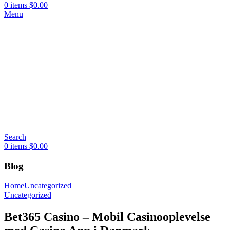
0
items
$
0.00
Menu
Search
0
items
$
0.00
Blog
Home
Uncategorized
Uncategorized
Bet365 Casino – Mobil Casinooplevelse