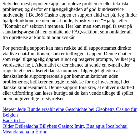
Selv den mest populære app kan opleve problemer eller tekniske
problemer, og derfor er tilgængeligheden af god kundeservice
nødvendig. I Bet365 Casino appen er support altid tæt på. Jeg finder
hjælpefunktionerne nemme at finde, typisk via en “Hjælp” eller
“Kontakt os” sektion i menuen. Her kan man som regel få svar på
standardspørgsmål i en omfattende FAQ-sektion, som omfatter alt
fra oprettelse af konto til bonusvilkår.
For personlig support kan man række ud til supportteamet direkte
via live chat-funktionen, som er indbygget i appen. Denne chat er
som regel tilgængelig døgnet rundt og reagerer prompte, hvilket jeg
værdsætter højt. Alternativt er der chance at sende en e-mail eller
ringe til et specialiseret dansk nummer. Tilgængeligheden af
dansktalende supportpersonale gør kommunikationen uden
problemer og indikerer en ægte forståelse for og investering i det
danske kundesegment. Denne support forsikrer, at enhver uklarhed
eller udfordring kan løses hurtigt, så du kan vende tilbage til spillet
uden ungdvendige forstyrrelser.
Newer
Jede Runde erzählt eine Geschichte bei Cleobetra Casino für
Belgien
Back to list
Older
Déileálacha Billybets Casino: Imirt, Bua agus Íocaíochtaí
Meandaracha in Éirinn