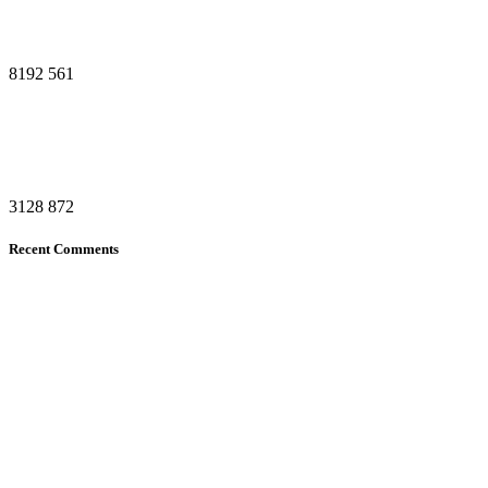
8192
561
3128
872
Recent Comments