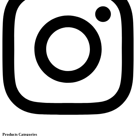
Products Categories