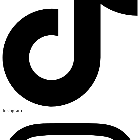
Instagram