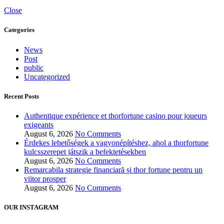
Close
Categories
News
Post
public
Uncategorized
Recent Posts
Authentique expérience et thorfortune casino pour joueurs
exigeants
August 6, 2026
No Comments
Érdekes lehetőségek a vagyonépítéshez, ahol a thorfortune
kulcsszerepet játszik a befektetésekben
August 6, 2026
No Comments
Remarcabila strategie financiară și thor fortune pentru un
viitor prosper
August 6, 2026
No Comments
OUR INSTAGRAM