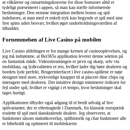
at vilkårene og omsætningskravene for disse bonusser altid er
tydeligt præsenteret i appen, så man kan træffe informerede
beslutninger. Den nemme integration mellem bonus og spil
indebærer, at man med et enkelt tryk kan begynde et spil med sine
free spins uden besvær, hvilket øger underholdningsværdien af
tilbuddet.
Fornemmelsen af Live Casino på mobilen
Live Casino afdelingen er for mange kernen af casinooplevelsen, og
jeg må indrømme, at Bet365s applikation leverer denne sektion på
en fantastisk måde. Videostreamingen er jævn og skarp, selv via
mobildata, og lydkvaliteten er ren, hvilket lader dig høre dealeren og
bordets lyde perfekt. Brugerinterfacet i live casino-spillene er nøje
designet med store, trykvenlige knapper til at placere dine chips og
interagere med dealeren. Det intuitive design minimerer risikoen for
fejl under spil, hvilket er vigtigt i et tempo, hvor beslutninger skal
tages hurtigt.
Applikationen tilbyder også adgang til et bredt udvalg af live
spilvarianter, der er eftertragtede i Danmark, fra klassisk europæisk
roulette til spil med dansktalende dealere. Jeg observerer, at
funktioner såsom statistikoverlay, spilhistorik og chat funktioner alle
er bibeholdt og optimeret til mobilskærm