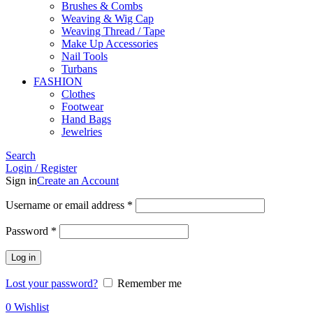
Brushes & Combs
Weaving & Wig Cap
Weaving Thread / Tape
Make Up Accessories
Nail Tools
Turbans
FASHION
Clothes
Footwear
Hand Bags
Jewelries
Search
Login / Register
Sign in
Create an Account
Required
Username or email address
*
Required
Password
*
Log in
Lost your password?
Remember me
0
Wishlist