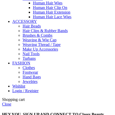
Human Hair Wigs
Human Hair Clip On
Human Hair Extension
Human Hair Lace Wigs
ACCESSORY
Hair Beads
Hair Clips & Rubber Bands
Brushes & Combs
Weaving & Wig Cap
Weaving Thread / Tape
Make Up Accessories
Nail Tools
Turbans
FASHION
Clothes
Footwear
Hand Bags
Jewelries
Wishlist
Login / Register
Shopping cart
Close
HEY YOU, SIGN UP AND CONNECT TO Classy Beauty