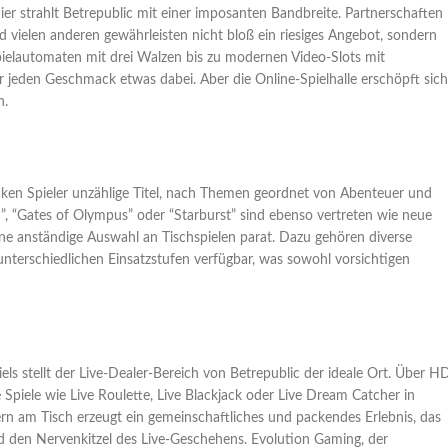
hier strahlt Betrepublic mit einer imposanten Bandbreite. Partnerschaften
d vielen anderen gewährleisten nicht bloß ein riesiges Angebot, sondern
pielautomaten mit drei Walzen bis zu modernen Video-Slots mit
jeden Geschmack etwas dabei. Aber die Online-Spielhalle erschöpft sich
n.
decken Spieler unzählige Titel, nach Themen geordnet von Abenteuer und
”, “Gates of Olympus” oder “Starburst” sind ebenso vertreten wie neue
eine anständige Auswahl an Tischspielen parat. Dazu gehören diverse
 unterschiedlichen Einsatzstufen verfügbar, was sowohl vorsichtigen
els stellt der Live-Dealer-Bereich von Betrepublic der ideale Ort. Über H
Spiele wie Live Roulette, Live Blackjack oder Live Dream Catcher in
rn am Tisch erzeugt ein gemeinschaftliches und packendes Erlebnis, das
d den Nervenkitzel des Live-Geschehens. Evolution Gaming, der