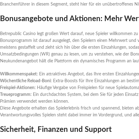
Branchenführer in diesem Segment, steht hier für ein unübertroffenes Ni
Bonusangebote und Aktionen: Mehr Wert 
Betrepublic Casino legt großen Wert darauf, neue Spieler willkommen z
Bonusprogramm ist darauf ausgelegt, den Spielern einen Mehrwert und v
meistens gestaffelt und zieht sich hin über die ersten Einzahlungen, soda
Umsatzbedingungen (WR) genau zu lesen, um zu verstehen, wie der Bo
Neukundenangebot hält die Plattform ein dynamisches Programm an lau
Willkommenspaket:
Ein attraktives Angebot, das Ihre ersten Einzahlunge
Wöchentliche Reload-Boni:
Extra-Boosts für Ihre Einzahlungen an best
Freispiel-Aktionen:
Häufige Vergabe von Freispielen für neue Spielautomat
Treueprogramm:
Ein durchdachtes System, bei dem Sie für jeden Einsatz
Prämien verwendet werden können.
Diese Angebote erhalten das Spielerlebnis frisch und spannend, bieten a
Verantwortungsvolles Spielen steht dabei immer im Vordergrund, und alle
Sicherheit, Finanzen und Support