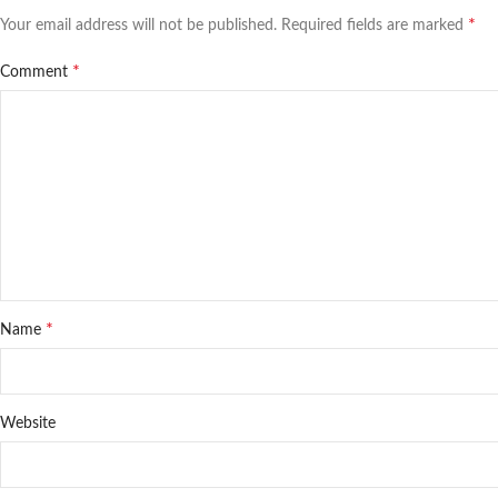
*
Your email address will not be published.
Required fields are marked
*
Comment
*
Name
Website