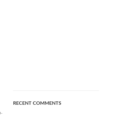
RECENT COMMENTS
D-