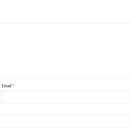
*
Email