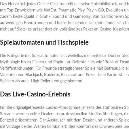
Das Herzstück jedes Online-Casinos stellt dar seine Spielbibliothek, und 
mit Top-Entwicklern wie NetEnt, Pragmatic Play, Play’n GO, Evolution un
zudem beste Qualit in Grafik, Sound und Gameplay. Von traditionellen S
aufwendigen Bonusrunden und beeindruckenden Jackpots findet sich für 
nicht auf Slots; es präsentiert ein vollständiges Paket an Casino-Klassiker
Spielautomaten und Tischspiele
Die Kategorie der Spielautomaten ist zweifellos die breiteste. Dort ent
Mythologie bis zu Filmen und Popkultur. Beliebte Hits wie “Book of Dead
Veröffentlichungen. Für Freunde strategischerer Spiele hält Betrepublic 
Varianten von Blackjack, Roulette, Baccarat und Poker. Jede Partie ist in
Spielern als auch High Rollern entgegenkommt.
Das Live-Casino-Erlebnis
Für die originalgetreueste Casino-Atmosphäre jenseits des stationären Spi
Streams werden echte Dealer aus professionellen Studios übertragen, die 
Echtzeit präsentieren. Der Austausch mit dem Dealer und anderen Spiele
die Vorzüge beider Welten kombiniert: den Komfort des Online-Spiels un