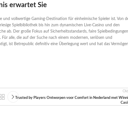
is erwartet Sie
 und vollwertige Gaming-Destination für einheimische Spieler ist. Von d
riesige Spielbibliothek bis hin zum dynamischen Live-Casino und den
che ab. Der große Fokus auf Sicherheitsstandards, faire Spielbedingunge
. Für alle, die auf der Suche nach einem modernen, seriösen und
gt, ist Betrepublic definitiv eine Überlegung wert und hat das Vermögen
Ol
Trusted by Players Ontworpen voor Comfort in Nederland met Winn
Casi