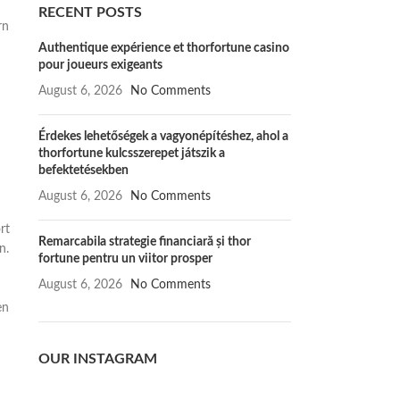
RECENT POSTS
rn
Authentique expérience et thorfortune casino
pour joueurs exigeants
August 6, 2026
No Comments
Érdekes lehetőségek a vagyonépítéshez, ahol a
thorfortune kulcsszerepet játszik a
befektetésekben
August 6, 2026
No Comments
rt
Remarcabila strategie financiară și thor
n.
fortune pentru un viitor prosper
August 6, 2026
No Comments
en
OUR INSTAGRAM