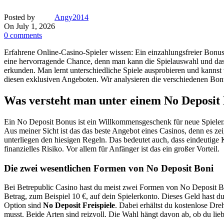
Posted by
Angy2014
On July 1, 2026
0
comments
Erfahrene Online-Casino-Spieler wissen: Ein einzahlungsfreier Bonus 
eine hervorragende Chance, denn man kann die Spielauswahl und das P
erkunden. Man lernt unterschiedliche Spiele ausprobieren und kannst 
diesen exklusiven Angeboten. Wir analysieren die verschiedenen Bonu
Was versteht man unter einem No Deposit
Ein No Deposit Bonus ist ein Willkommensgeschenk für neue Spieler. D
Aus meiner Sicht ist das das beste Angebot eines Casinos, denn es ze
unterliegen den hiesigen Regeln. Das bedeutet auch, dass eindeutige 
finanzielles Risiko. Vor allem für Anfänger ist das ein großer Vorteil.
Die zwei wesentlichen Formen von No Deposit Boni
Bei Betrepublic Casino hast du meist zwei Formen von No Deposit Boni
Betrag, zum Beispiel 10 €, auf dein Spielerkonto. Dieses Geld hast d
Option sind
No Deposit Freispiele
. Dabei erhältst du kostenlose Dr
musst. Beide Arten sind reizvoll. Die Wahl hängt davon ab, ob du liebe