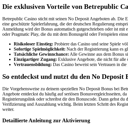
Die exklusiven Vorteile von Betrepublic C
Betrepublic Casino sticht mit seinen No Deposit Angeboten ab. Die Ex
eine geschützte Spielerfahrung, die der deutschen Regulierung entspri
Anmeldung wird der Bonus automatisch gutgeschrieben oder ist mit ei
oder Pragmatic Play, die du mit dem Bonusgeld oder Freispielen einse
Risikoloser Einstieg:
Probiere das Casino und seine Spiele völ
Sofortige Spielmöglichkeit:
Nach der Registrierung kann es gl
Tatsächliche Gewinnchance:
Alle Gewinne aus dem Bonus sin
Einzigartiger Zugang:
Exklusive Angebote, die nicht für alle ö
Vertrauensbildung:
Das Casino beweist sein Vertrauen in die 
So entdeckst und nutzt du den No Deposit
Die Vorgehensweise zu deinem speziellen No Deposit Bonus bei Betrepu
Angebote entdeckst du häufig auf seriösen Bonusvergleichsseiten, da
Registrierungslink oder schreibst dir den Bonuscode. Dann gehst du 
Verifizierung und Auszahlung wichtig. Beim letzten Schritt des Regist
weiter.
Detaillierte Anleitung zur Aktivierung