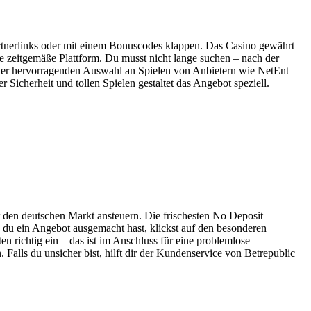
Partnerlinks oder mit einem Bonuscodes klappen. Das Casino gewährt
die zeitgemäße Plattform. Du musst nicht lange suchen – nach der
einer hervorragenden Auswahl an Spielen von Anbietern wie NetEnt
Sicherheit und tollen Spielen gestaltet das Angebot speziell.
ür den deutschen Markt ansteuern. Die frischesten No Deposit
n du ein Angebot ausgemacht hast, klickst auf den besonderen
 richtig ein – das ist im Anschluss für eine problemlose
 Falls du unsicher bist, hilft dir der Kundenservice von Betrepublic