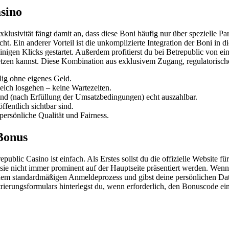
asino
klusivität fängt damit an, dass diese Boni häufig nur über spezielle 
cht. Ein anderer Vorteil ist die unkomplizierte Integration der Boni in 
nigen Klicks gestartet. Außerdem profitierst du bei Betrepublic von 
tzen kannst. Diese Kombination aus exklusivem Zugang, regulatorischer 
lig ohne eigenes Geld.
eich losgehen – keine Wartezeiten.
d (nach Erfüllung der Umsatzbedingungen) echt auszahlbar.
ffentlich sichtbar sind.
persönliche Qualität und Fairness.
 Bonus
blic Casino ist einfach. Als Erstes sollst du die offizielle Website f
 sie nicht immer prominent auf der Hauptseite präsentiert werden. Wen
dem standardmäßigen Anmeldeprozess und gibst deine persönlichen Daten
rierungsformulars hinterlegst du, wenn erforderlich, den Bonuscode ein.