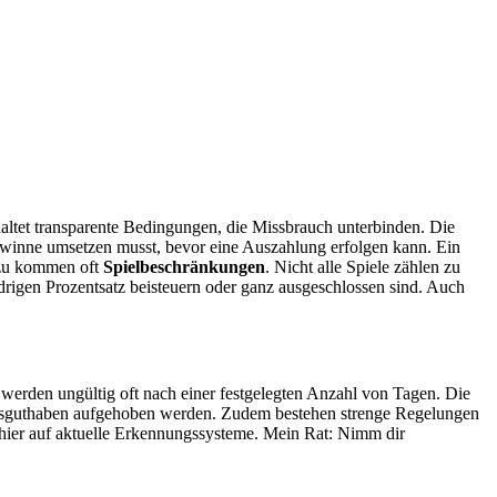
altet transparente Bedingungen, die Missbrauch unterbinden. Die
winne umsetzen musst, bevor eine Auszahlung erfolgen kann. Ein
azu kommen oft
Spielbeschränkungen
. Nicht alle Spiele zählen zu
rigen Prozentsatz beisteuern oder ganz ausgeschlossen sind. Auch
werden ungültig oft nach einer festgelegten Anzahl von Tagen. Die
nusguthaben aufgehoben werden. Zudem bestehen strenge Regelungen
hier auf aktuelle Erkennungssysteme. Mein Rat: Nimm dir