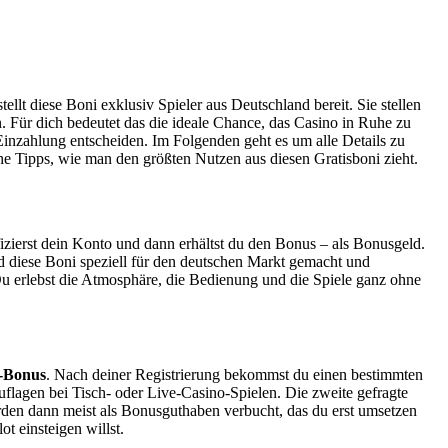
tellt diese Boni exklusiv Spieler aus Deutschland bereit. Sie stellen
. Für dich bedeutet das die ideale Chance, das Casino in Ruhe zu
 Einzahlung entscheiden. Im Folgenden geht es um alle Details zu
he Tipps, wie man den größten Nutzen aus diesen Gratisboni zieht.
fizierst dein Konto und dann erhältst du den Bonus – als Bonusgeld.
nd diese Boni speziell für den deutschen Markt gemacht und
 Du erlebst die Atmosphäre, die Bedienung und die Spiele ganz ohne
-Bonus
. Nach deiner Registrierung bekommst du einen bestimmten
uflagen bei Tisch- oder Live-Casino-Spielen. Die zweite gefragte
rden dann meist als Bonusguthaben verbucht, das du erst umsetzen
t einsteigen willst.