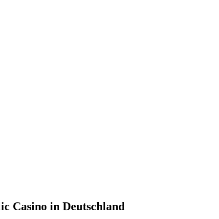
ic Casino in Deutschland