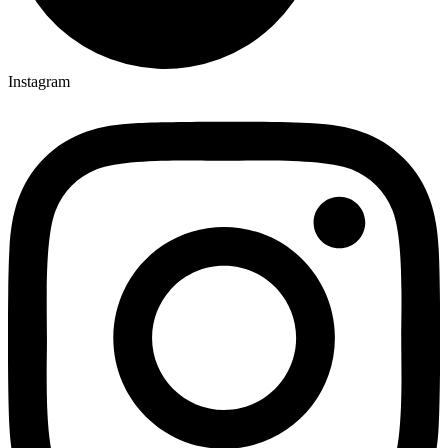
Instagram