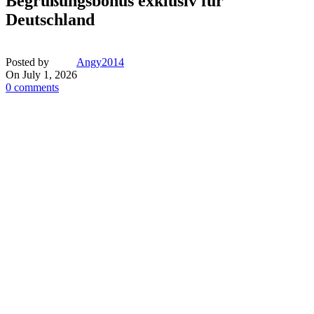
Begrüßungsbonus exklusiv für
Deutschland
Posted by
Angy2014
On July 1, 2026
0
comments