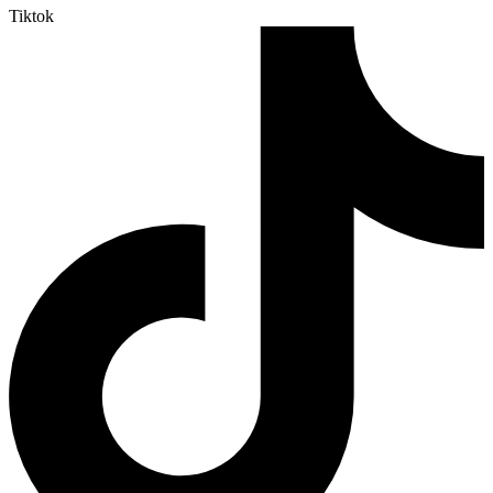
Tiktok