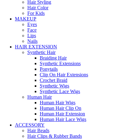
Hair Styling
Hair Color
For Kids
MAKEUP
Eyes
Face
Lips
Nails
HAIR EXTENSION
Synthetic Hair
Braiding Hair
Synthetic Extensions
Ponytails
Clip On Hair Extensions
Crochet Braid
Synthetic Wigs
Synthetic Lace Wigs
Human Hair
Human Hair Wigs
Human Hair Clip On
Human Hair Extension
Human Hair Lace Wigs
ACCESSORY
Hair Beads
Hair Clips & Rubber Bands