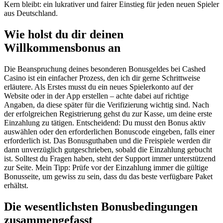
Kern bleibt: ein lukrativer und fairer Einstieg für jeden neuen Spieler
aus Deutschland.
Wie holst du dir deinen
Willkommensbonus an
Die Beanspruchung deines besonderen Bonusgeldes bei Cashed
Casino ist ein einfacher Prozess, den ich dir gerne Schrittweise
erläutere. Als Erstes musst du ein neues Spielerkonto auf der
Website oder in der App erstellen – achte dabei auf richtige
Angaben, da diese später für die Verifizierung wichtig sind. Nach
der erfolgreichen Registrierung gehst du zur Kasse, um deine erste
Einzahlung zu tätigen. Entscheidend: Du musst den Bonus aktiv
auswählen oder den erforderlichen Bonuscode eingeben, falls einer
erforderlich ist. Das Bonusguthaben und die Freispiele werden dir
dann unverzüglich gutgeschrieben, sobald die Einzahlung gebucht
ist. Solltest du Fragen haben, steht der Support immer unterstützend
zur Seite. Mein Tipp: Prüfe vor der Einzahlung immer die gültige
Bonusseite, um gewiss zu sein, dass du das beste verfügbare Paket
erhältst.
Die wesentlichsten Bonusbedingungen
zusammengefasst