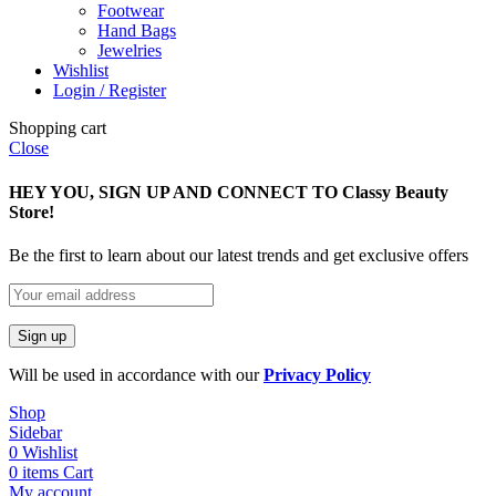
Footwear
Hand Bags
Jewelries
Wishlist
Login / Register
Shopping cart
Close
HEY YOU, SIGN UP AND CONNECT TO Classy Beauty
Store!
Be the first to learn about our latest trends and get exclusive offers
Will be used in accordance with our
Privacy Policy
Shop
Sidebar
0
Wishlist
0
items
Cart
My account