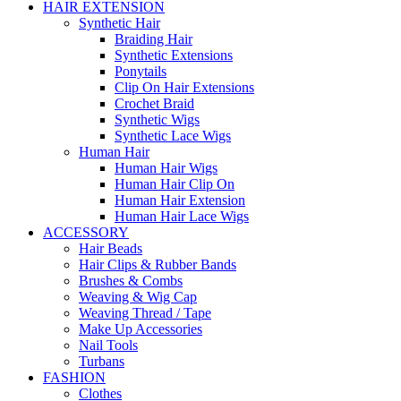
HAIR EXTENSION
Synthetic Hair
Braiding Hair
Synthetic Extensions
Ponytails
Clip On Hair Extensions
Crochet Braid
Synthetic Wigs
Synthetic Lace Wigs
Human Hair
Human Hair Wigs
Human Hair Clip On
Human Hair Extension
Human Hair Lace Wigs
ACCESSORY
Hair Beads
Hair Clips & Rubber Bands
Brushes & Combs
Weaving & Wig Cap
Weaving Thread / Tape
Make Up Accessories
Nail Tools
Turbans
FASHION
Clothes