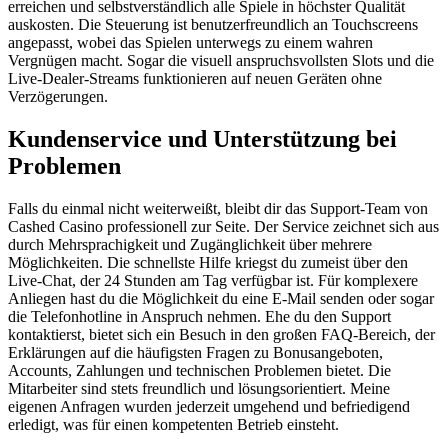
erreichen und selbstverständlich alle Spiele in höchster Qualität
auskosten. Die Steuerung ist benutzerfreundlich an Touchscreens
angepasst, wobei das Spielen unterwegs zu einem wahren
Vergnügen macht. Sogar die visuell anspruchsvollsten Slots und die
Live-Dealer-Streams funktionieren auf neuen Geräten ohne
Verzögerungen.
Kundenservice und Unterstützung bei
Problemen
Falls du einmal nicht weiterweißt, bleibt dir das Support-Team von
Cashed Casino professionell zur Seite. Der Service zeichnet sich aus
durch Mehrsprachigkeit und Zugänglichkeit über mehrere
Möglichkeiten. Die schnellste Hilfe kriegst du zumeist über den
Live-Chat, der 24 Stunden am Tag verfügbar ist. Für komplexere
Anliegen hast du die Möglichkeit du eine E-Mail senden oder sogar
die Telefonhotline in Anspruch nehmen. Ehe du den Support
kontaktierst, bietet sich ein Besuch in den großen FAQ-Bereich, der
Erklärungen auf die häufigsten Fragen zu Bonusangeboten,
Accounts, Zahlungen und technischen Problemen bietet. Die
Mitarbeiter sind stets freundlich und lösungsorientiert. Meine
eigenen Anfragen wurden jederzeit umgehend und befriedigend
erledigt, was für einen kompetenten Betrieb einsteht.