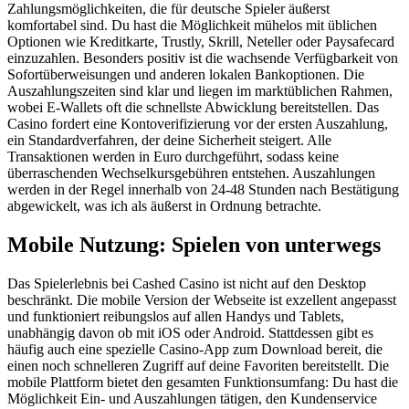
Zahlungsmöglichkeiten, die für deutsche Spieler äußerst
komfortabel sind. Du hast die Möglichkeit mühelos mit üblichen
Optionen wie Kreditkarte, Trustly, Skrill, Neteller oder Paysafecard
einzuzahlen. Besonders positiv ist die wachsende Verfügbarkeit von
Sofortüberweisungen und anderen lokalen Bankoptionen. Die
Auszahlungszeiten sind klar und liegen im marktüblichen Rahmen,
wobei E-Wallets oft die schnellste Abwicklung bereitstellen. Das
Casino fordert eine Kontoverifizierung vor der ersten Auszahlung,
ein Standardverfahren, der deine Sicherheit steigert. Alle
Transaktionen werden in Euro durchgeführt, sodass keine
überraschenden Wechselkursgebühren entstehen. Auszahlungen
werden in der Regel innerhalb von 24-48 Stunden nach Bestätigung
abgewickelt, was ich als äußerst in Ordnung betrachte.
Mobile Nutzung: Spielen von unterwegs
Das Spielerlebnis bei Cashed Casino ist nicht auf den Desktop
beschränkt. Die mobile Version der Webseite ist exzellent angepasst
und funktioniert reibungslos auf allen Handys und Tablets,
unabhängig davon ob mit iOS oder Android. Stattdessen gibt es
häufig auch eine spezielle Casino-App zum Download bereit, die
einen noch schnelleren Zugriff auf deine Favoriten bereitstellt. Die
mobile Plattform bietet den gesamten Funktionsumfang: Du hast die
Möglichkeit Ein- und Auszahlungen tätigen, den Kundenservice