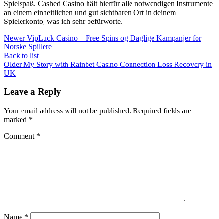
Spielspaß. Cashed Casino hält hierfür alle notwendigen Instrumente
an einem einheitlichen und gut sichtbaren Ort in deinem
Spielerkonto, was ich sehr befürworte.
Newer
VipLuck Casino – Free Spins og Daglige Kampanjer for
Norske Spillere
Back to list
Older
My Story with Rainbet Casino Connection Loss Recovery in
UK
Leave a Reply
Your email address will not be published.
Required fields are
marked
*
Comment
*
Name
*