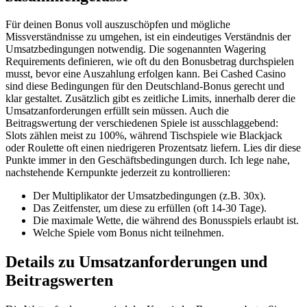
Für deinen Bonus voll auszuschöpfen und mögliche
Missverständnisse zu umgehen, ist ein eindeutiges Verständnis der
Umsatzbedingungen notwendig. Die sogenannten Wagering
Requirements definieren, wie oft du den Bonusbetrag durchspielen
musst, bevor eine Auszahlung erfolgen kann. Bei Cashed Casino
sind diese Bedingungen für den Deutschland-Bonus gerecht und
klar gestaltet. Zusätzlich gibt es zeitliche Limits, innerhalb derer die
Umsatzanforderungen erfüllt sein müssen. Auch die
Beitragswertung der verschiedenen Spiele ist ausschlaggebend:
Slots zählen meist zu 100%, während Tischspiele wie Blackjack
oder Roulette oft einen niedrigeren Prozentsatz liefern. Lies dir diese
Punkte immer in den Geschäftsbedingungen durch. Ich lege nahe,
nachstehende Kernpunkte jederzeit zu kontrollieren:
Der Multiplikator der Umsatzbedingungen (z.B. 30x).
Das Zeitfenster, um diese zu erfüllen (oft 14-30 Tage).
Die maximale Wette, die während des Bonusspiels erlaubt ist.
Welche Spiele vom Bonus nicht teilnehmen.
Details zu Umsatzanforderungen und
Beitragswerten