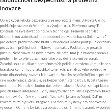
Budoucnost bezpečnosti a průběžná
inovace
Oblast kybernetické bezpečnosti se nepřetržitě mění. Billybets Casino
prohlašuje závazek držet s tímto vývojem krok. Platforma zamýšlí
kontinuálně investovat do nových technologií. Přemýšlí například
biometrickou autentizaci nebo moderní analýzu behaviorálních vzorců
pro detekci problémového hraní. V budoucnu možná použije i blockchain
pro zvýšení průhlednosti některých transakcí. Podstatou je proaktivní
přístup. Neočekávat na nové hrozby, ale předjímat je a budovat obranu
předem. Tento přístup zahrnuje také pravidelné školení personálu.
Zásadní jsou aktualizace bezpečnostních politik a otevřená komunikace s
hráčskou komunitou o jakýchkoli změnách. Z analytického pohledu je
tento dlouhodobý závazek k inovaci možná tím nejdůležitějším aspektem
celé modernizace. Zaručuje, že bezpečnostní standardy Billybets Casino
neztuhnou. Naopak se budou dále zdokonalovat. Uvažuje se například o
prvcích umělé inteligence. Ty by analyzovaly herní styl a upozornily hráče
na neobvyklé změny v chování dříve, než si je sám uvědomí. Dalším
krokem může být větší integrace s národními systémy pro dobrovolné
vyloučení. Ochrana by tak byla opravdu plošná. Tento dynamický pohled