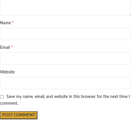
*
Name
*
Email
Website
Save my name, email, and website in this browser for the next time I
comment.