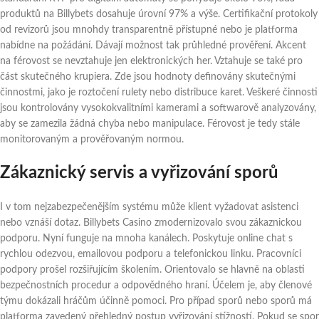
produktů na Billybets dosahuje úrovní 97% a výše. Certifikační protokoly
od revizorů jsou mnohdy transparentně přístupné nebo je platforma
nabídne na požádání. Dávají možnost tak průhledné prověření. Akcent
na férovost se nevztahuje jen elektronických her. Vztahuje se také pro
část skutečného krupiera. Zde jsou hodnoty definovány skutečnými
činnostmi, jako je roztočení rulety nebo distribuce karet. Veškeré činnosti
jsou kontrolovány vysokokvalitními kamerami a softwarově analyzovány,
aby se zamezila žádná chyba nebo manipulace. Férovost je tedy stále
monitorovaným a prověřovaným normou.
Zákaznický servis a vyřizování sporů
I v tom nejzabezpečenějším systému může klient vyžadovat asistenci
nebo vznáší dotaz. Billybets Casino zmodernizovalo svou zákaznickou
podporu. Nyní funguje na mnoha kanálech. Poskytuje online chat s
rychlou odezvou, emailovou podporu a telefonickou linku. Pracovníci
podpory prošel rozšiřujícím školením. Orientovalo se hlavně na oblasti
bezpečnostních procedur a odpovědného hraní. Účelem je, aby členové
týmu dokázali hráčům účinně pomoci. Pro případ sporů nebo sporů má
platforma zavedený přehledný postup vyřizování stížností. Pokud se spor