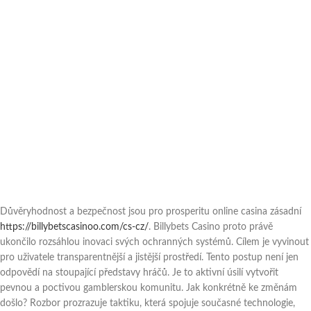
Důvěryhodnost a bezpečnost jsou pro prosperitu online casina zásadní
https://billybetscasinoo.com/cs-cz/
. Billybets Casino proto právě
ukončilo rozsáhlou inovaci svých ochranných systémů. Cílem je vyvinout
pro uživatele transparentnější a jistější prostředí. Tento postup není jen
odpovědí na stoupající představy hráčů. Je to aktivní úsilí vytvořit
pevnou a poctivou gamblerskou komunitu. Jak konkrétně ke změnám
došlo? Rozbor prozrazuje taktiku, která spojuje současné technologie,