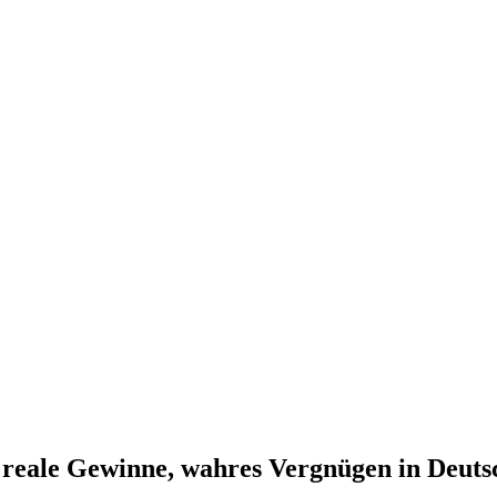
, reale Gewinne, wahres Vergnügen in Deuts