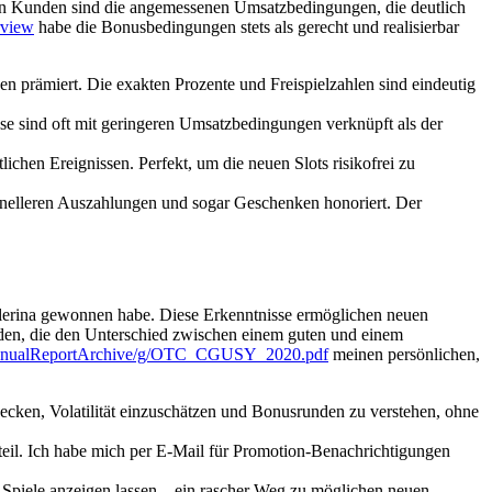
chen Kunden sind die angemessenen Umsatzbedingungen, die deutlich
rview
habe die Bonusbedingungen stets als gerecht und realisierbar
n prämiert. Die exakten Prozente und Freispielzahlen sind eindeutig
e sind oft mit geringeren Umsatzbedingungen verknüpft als der
ichen Ereignissen. Perfekt, um die neuen Slots risikofrei zu
hnelleren Auszahlungen und sogar Geschenken honoriert. Der
mblerina gewonnen habe. Diese Erkenntnisse ermöglichen neuen
hoden, die den Unterschied zwischen einem guten und einem
/AnnualReportArchive/g/OTC_CGUSY_2020.pdf
meinen persönlichen,
decken, Volatilität einzuschätzen und Bonusrunden zu verstehen, ohne
teil. Ich habe mich per E-Mail für Promotion-Benachrichtigungen
e Spiele anzeigen lassen – ein rascher Weg zu möglichen neuen