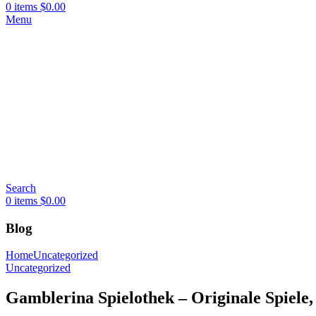
0
items
$
0.00
Menu
Search
0
items
$
0.00
Blog
Home
Uncategorized
Uncategorized
Gamblerina Spielothek – Originale Spiele