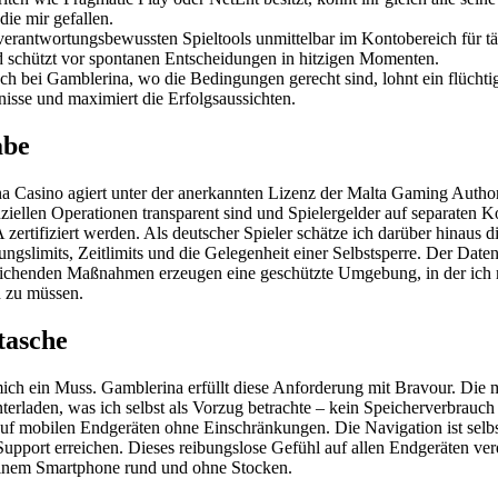
die mir gefallen.
 verantwortungsbewussten Spieltools unmittelbar im Kontobereich für tä
d schützt vor spontanen Entscheidungen in hitzigen Momenten.
h bei Gamblerina, wo die Bedingungen gerecht sind, lohnt ein flüchtig
nisse und maximiert die Erfolgsaussichten.
abe
na Casino agiert unter der anerkannten Lizenz der Malta Gaming Author
nanziellen Operationen transparent sind und Spielergelder auf separate
rtifiziert werden. Als deutscher Spieler schätze ich darüber hinaus d
hlungslimits, Zeitlimits und die Gelegenheit einer Selbstsperre. Der D
itreichenden Maßnahmen erzeugen eine geschützte Umgebung, in der ich 
n zu müssen.
tasche
mich ein Muss. Gamblerina erfüllt diese Anforderung mit Bravour. Die mo
rladen, was ich selbst als Vorzug betrachte – kein Speicherverbrauch 
t auf mobilen Endgeräten ohne Einschränkungen. Die Navigation ist sel
pport erreichen. Dieses reibungslose Gefühl auf allen Endgeräten ver
einem Smartphone rund und ohne Stocken.