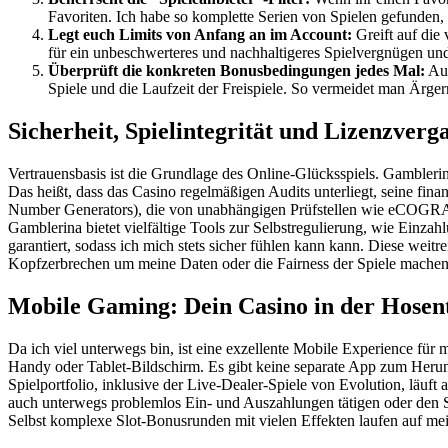
Favoriten. Ich habe so komplette Serien von Spielen gefunden, 
Legt euch Limits von Anfang an im Account:
Greift auf die
für ein unbeschwerteres und nachhaltigeres Spielvergnügen un
Überprüft die konkreten Bonusbedingungen jedes Mal:
Auc
Spiele und die Laufzeit der Freispiele. So vermeidet man Ärger
Sicherheit, Spielintegrität und Lizenzverg
Vertrauensbasis ist die Grundlage des Online-Glücksspiels. Gambleri
Das heißt, dass das Casino regelmäßigen Audits unterliegt, seine fi
Number Generators), die von unabhängigen Prüfstellen wie eCOGRA ze
Gamblerina bietet vielfältige Tools zur Selbstregulierung, wie Einza
garantiert, sodass ich mich stets sicher fühlen kann kann. Diese we
Kopfzerbrechen um meine Daten oder die Fairness der Spiele mache
Mobile Gaming: Dein Casino in der Hosen
Da ich viel unterwegs bin, ist eine exzellente Mobile Experience für 
Handy oder Tablet-Bildschirm. Es gibt keine separate App zum Herunte
Spielportfolio, inklusive der Live-Dealer-Spiele von Evolution, läuf
auch unterwegs problemlos Ein- und Auszahlungen tätigen oder den Su
Selbst komplexe Slot-Bonusrunden mit vielen Effekten laufen auf m