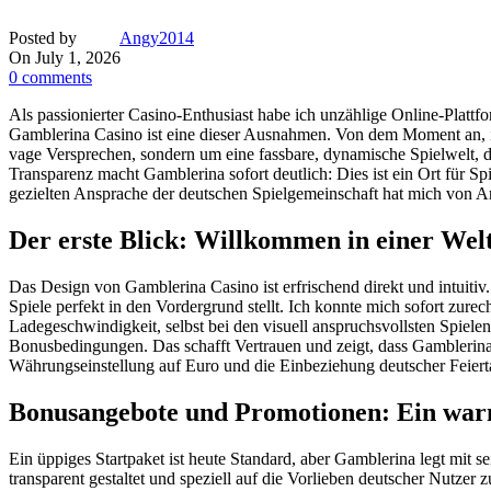
Posted by
Angy2014
On July 1, 2026
0
comments
Als passionierter Casino-Enthusiast habe ich unzählige Online-Plattfo
Gamblerina Casino ist eine dieser Ausnahmen. Von dem Moment an, in 
vage Versprechen, sondern um eine fassbare, dynamische Spielwelt, d
Transparenz macht Gamblerina sofort deutlich: Dies ist ein Ort für S
gezielten Ansprache der deutschen Spielgemeinschaft hat mich von A
Der erste Blick: Willkommen in einer Wel
Das Design von Gamblerina Casino ist erfrischend direkt und intuitiv. 
Spiele perfekt in den Vordergrund stellt. Ich konnte mich sofort zure
Ladegeschwindigkeit, selbst bei den visuell anspruchsvollsten Spielen. 
Bonusbedingungen. Das schafft Vertrauen und zeigt, dass Gamblerina 
Währungseinstellung auf Euro und die Einbeziehung deutscher Feiert
Bonusangebote und Promotionen: Ein wa
Ein üppiges Startpaket ist heute Standard, aber Gamblerina legt mit 
transparent gestaltet und speziell auf die Vorlieben deutscher Nutzer