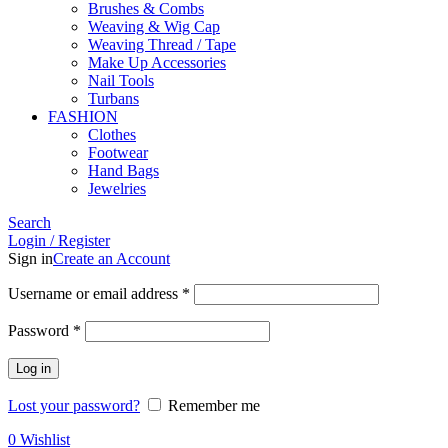
Brushes & Combs
Weaving & Wig Cap
Weaving Thread / Tape
Make Up Accessories
Nail Tools
Turbans
FASHION
Clothes
Footwear
Hand Bags
Jewelries
Search
Login / Register
Sign in
Create an Account
Required
Username or email address
*
Required
Password
*
Log in
Lost your password?
Remember me
0
Wishlist