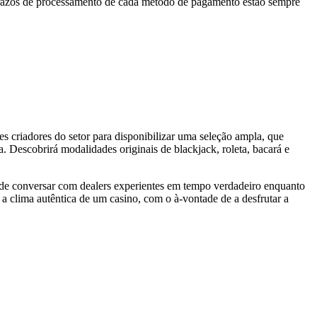
s prazos de processamento de cada método de pagamento estão sempre
 criadores do setor para disponibilizar uma seleção ampla, que
 Descobrirá modalidades originais de blackjack, roleta, bacará e
pode conversar com dealers experientes em tempo verdadeiro enquanto
a clima autêntica de um casino, com o à-vontade de a desfrutar a