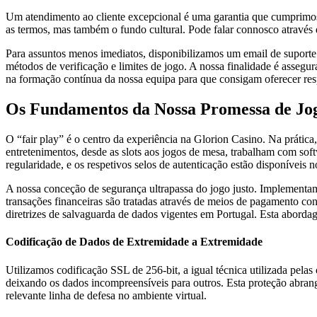
Um atendimento ao cliente excepcional é uma garantia que cumprimos.
as termos, mas também o fundo cultural. Pode falar connosco através d
Para assuntos menos imediatos, disponibilizamos um email de suport
métodos de verificação e limites de jogo. A nossa finalidade é assegu
na formação contínua da nossa equipa para que consigam oferecer resp
Os Fundamentos da Nossa Promessa de Jo
O “fair play” é o centro da experiência na Glorion Casino. Na prática
entretenimentos, desde as slots aos jogos de mesa, trabalham com so
regularidade, e os respetivos selos de autenticação estão disponíveis n
A nossa conceção de segurança ultrapassa do jogo justo. Implementam
transações financeiras são tratadas através de meios de pagamento co
diretrizes de salvaguarda de dados vigentes em Portugal. Esta abordag
Codificação de Dados de Extremidade a Extremidade
Utilizamos codificação SSL de 256-bit, a igual técnica utilizada pelas
deixando os dados incompreensíveis para outros. Esta proteção abrang
relevante linha de defesa no ambiente virtual.