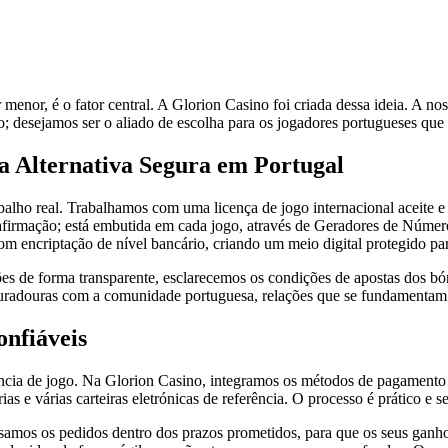
nor, é o fator central. A Glorion Casino foi criada dessa ideia. A nos
 desejamos ser o aliado de escolha para os jogadores portugueses que
 Alternativa Segura em Portugal
lho real. Trabalhamos com uma licença de jogo internacional aceite e
a afirmação; está embutida em cada jogo, através de Geradores de Núme
m encriptação de nível bancário, criando um meio digital protegido para
ões de forma transparente, esclarecemos os condições de apostas dos b
es duradouras com a comunidade portuguesa, relações que se fundamentam
onfiáveis
ência de jogo. Na Glorion Casino, integramos os métodos de pagamento 
rias e várias carteiras eletrónicas de referência. O processo é prático 
samos os pedidos dentro dos prazos prometidos, para que os seus ganh