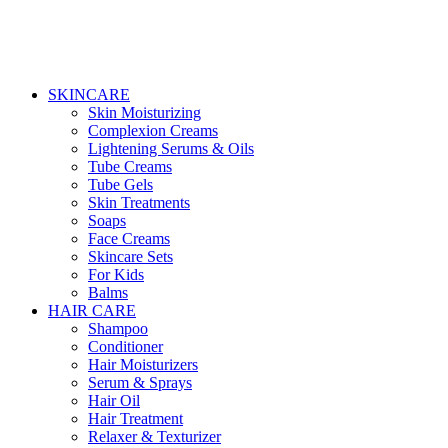
SKINCARE
Skin Moisturizing
Complexion Creams
Lightening Serums & Oils
Tube Creams
Tube Gels
Skin Treatments
Soaps
Face Creams
Skincare Sets
For Kids
Balms
HAIR CARE
Shampoo
Conditioner
Hair Moisturizers
Serum & Sprays
Hair Oil
Hair Treatment
Relaxer & Texturizer