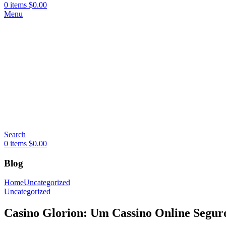
0
items
$
0.00
Menu
Search
0
items
$
0.00
Blog
Home
Uncategorized
Uncategorized
Casino Glorion: Um Cassino Online Segur