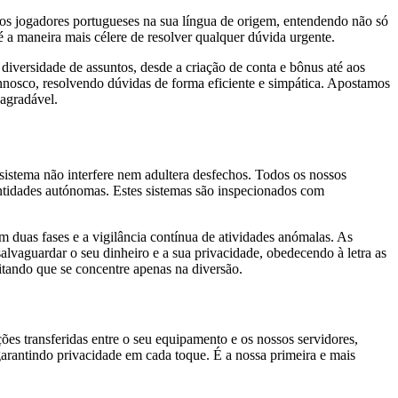
sos jogadores portugueses na sua língua de origem, entendendo não só
é a maneira mais célere de resolver qualquer dúvida urgente.
versidade de assuntos, desde a criação de conta e bônus até aos
connosco, resolvendo dúvidas de forma eficiente e simpática. Apostamos
 agradável.
 sistema não interfere nem adultera desfechos. Todos os nossos
ntidades autónomas. Estes sistemas são inspecionados com
duas fases e a vigilância contínua de atividades anómalas. As
lvaguardar o seu dinheiro e a sua privacidade, obedecendo à letra as
litando que se concentre apenas na diversão.
ções transferidas entre o seu equipamento e os nossos servidores,
garantindo privacidade em cada toque. É a nossa primeira e mais