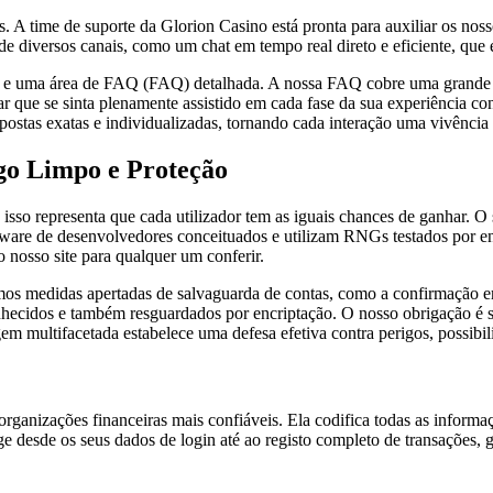
 A time de suporte da Glorion Casino está pronta para auxiliar os nos
e diversos canais, como um chat em tempo real direto e eficiente, que 
e e uma área de FAQ (FAQ) detalhada. A nossa FAQ cobre uma grande di
rar que se sinta plenamente assistido em cada fase da sua experiência 
ostas exatas e individualizadas, tornando cada interação uma vivência
go Limpo e Proteção
, isso representa que cada utilizador tem as iguais chances de ganhar. O
ftware de desenvolvedores conceituados e utilizam RNGs testados por e
o nosso site para qualquer um conferir.
os medidas apertadas de salvaguarda de contas, como a confirmação em 
nhecidos e também resguardados por encriptação. O nosso obrigação é sa
em multifacetada estabelece uma defesa efetiva contra perigos, possibi
 organizações financeiras mais confiáveis. Ela codifica todas as informa
e desde os seus dados de login até ao registo completo de transações, 