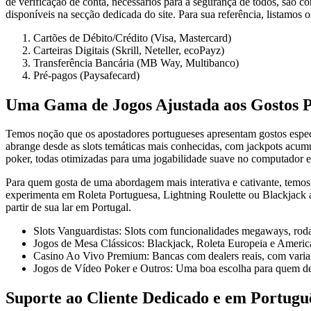
de verificação de conta, necessários para a segurança de todos, são 
disponíveis na secção dedicada do site. Para sua referência, listamos 
Cartões de Débito/Crédito (Visa, Mastercard)
Carteiras Digitais (Skrill, Neteller, ecoPayz)
Transferência Bancária (MB Way, Multibanco)
Pré-pagos (Paysafecard)
Uma Gama de Jogos Ajustada aos Gostos P
Temos noção que os apostadores portugueses apresentam gostos especí
abrange desde as slots temáticas mais conhecidas, com jackpots acum
poker, todas otimizadas para uma jogabilidade suave no computador e
Para quem gosta de uma abordagem mais interativa e cativante, temos
experimenta em Roleta Portuguesa, Lightning Roulette ou Blackjack ao
partir de sua lar em Portugal.
Slots Vanguardistas: Slots com funcionalidades megaways, roda
Jogos de Mesa Clássicos: Blackjack, Roleta Europeia e America
Casino Ao Vivo Premium: Bancas com dealers reais, com variant
Jogos de Vídeo Poker e Outros: Uma boa escolha para quem des
Suporte ao Cliente Dedicado e em Portugu