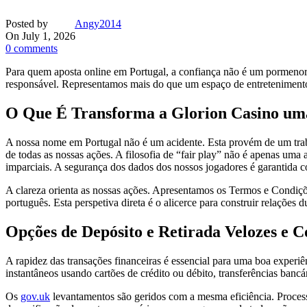
Posted by
Angy2014
On July 1, 2026
0
comments
Para quem aposta online em Portugal, a confiança não é um pormenor me
responsável. Representamos mais do que um espaço de entretenimento;
O Que É Transforma a Glorion Casino uma
A nossa nome em Portugal não é um acidente. Esta provém de um traba
de todas as nossas ações. A filosofia de “fair play” não é apenas um
imparciais. A segurança dos dados dos nossos jogadores é garantida co
A clareza orienta as nossas ações. Apresentamos os Termos e Condiç
português. Esta perspetiva direta é o alicerce para construir relaçõ
Opções de Depósito e Retirada Velozes e C
A rapidez das transações financeiras é essencial para uma boa experi
instantâneos usando cartões de crédito ou débito, transferências bancá
Os
gov.uk
levantamentos são geridos com a mesma eficiência. Proces