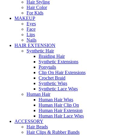
Hair Styling
Hair Color
For Kids
MAKEUP
Eyes
Face
Lips
Nails
HAIR EXTENSION
Synthetic Hair
Braiding Hair
Synthetic Extensions
Ponytails
Clip On Hair Extensions
Crochet Braid
Synthetic Wigs
Synthetic Lace Wigs
Human Hair
Human Hair Wigs
Human Hair Clip On
Human Hair Extension
Human Hair Lace Wigs
ACCESSORY
Hair Beads
Hair Clips & Rubber Bands