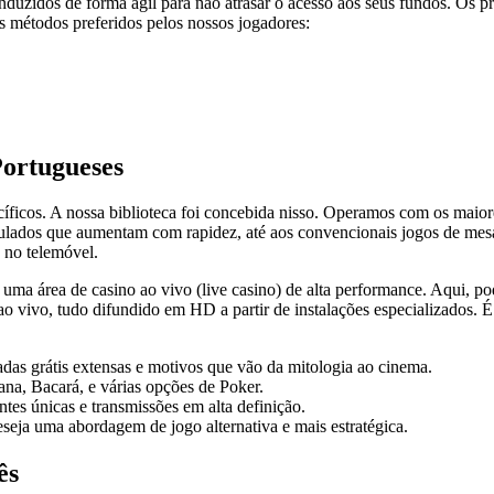
conduzidos de forma ágil para não atrasar o acesso aos seus fundos. O
os métodos preferidos pelos nossos jogadores:
ortugueses
ficos. A nossa biblioteca foi concebida nisso. Operamos com os maiores
ulados que aumentam com rapidez, até aos convencionais jogos de mesa.
 no telemóvel.
 uma área de casino ao vivo (live casino) de alta performance. Aqui, 
 vivo, tudo difundido em HD a partir de instalações especializados. É 
das grátis extensas e motivos que vão da mitologia ao cinema.
na, Bacará, e várias opções de Poker.
es únicas e transmissões em alta definição.
eja uma abordagem de jogo alternativa e mais estratégica.
ês