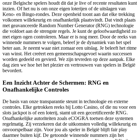
onze Belgische spelers houdt dit dat je live of recente resultaten kunt
inzien. Of het nu is om onze eigen loterijen of de uitslagen van
Keno- en Bingo-rondes. Deze openheid toont aan dat elke trekking
volkomen willekeurig en onafhankelijk plaatsvindt. Dat vindt plaats
met geavanceerde Random Number Generator (RNG) technologie
die voldoet aan de strengste regels. Je kunt de geloofwaardigheid zo
met eigen ogen controleren. Maar er is nog meer. Door de reeks van
winnende nummers te volgen, beleef je de dynamiek van het spel
beter aan. Je neemt waar niet zomaar een uitslag. Je beleeft het ritme
van winst. Het creëert een gemeenschapsgevoel waarin successen
worden gedeeld en gevierd. We zijn tevreden op deze aanpak. Elke
dag zien we hoe het het plezier en vertrouwen van spelers in België
bevordert.
Een Inzicht Achter de Schermen: RNG en
Onafhankelijke Controles
De basis van onze transparantie steunt in technologie en externe
controles. Elke getrokken reeks bij Lotto Casino, of die nu voor een
slots jackpot is of een loterij, stamt uit een gecertificeerde RNG.
Onafhankelijke autoriteiten zoals eCOGRA toetsen deze systemen
regelmatig. Zij verzekeren dat de uitkomsten volledig willekeurig en
onvoorspelbaar zijn. Voor jou als speler in België blijft fair play
daarmee buiten kijf. De getoonde winnende nummers zijn het