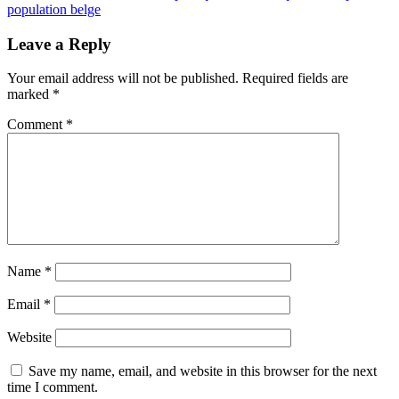
population belge
Leave a Reply
Your email address will not be published.
Required fields are
marked
*
Comment
*
Name
*
Email
*
Website
Save my name, email, and website in this browser for the next
time I comment.