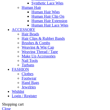
Synthetic Lace Wigs
Human Hair
Human Hair Wigs
Human Hair Clip On
Human Hair Extension
Human Hair Lace Wigs
ACCESSORY
Hair Beads
Hair Clips & Rubber Bands
Brushes & Combs
Weaving & Wig Cap
Weaving Thread / Tape
Make Up Accessories
Nail Tools
Turbans
FASHION
Clothes
Footwear
Hand Bags
Jewelries
Wishlist
Login / Register
Shopping cart
Close