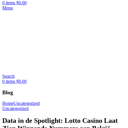
0
items
$
0.00
Menu
Search
0
items
$
0.00
Blog
Home
Uncategorized
Uncategorized
Data in de Spotlight: Lotto Casino Laat