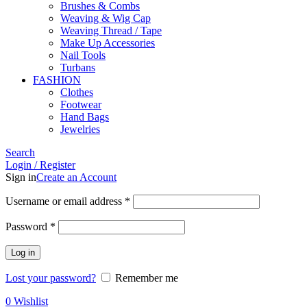
Brushes & Combs
Weaving & Wig Cap
Weaving Thread / Tape
Make Up Accessories
Nail Tools
Turbans
FASHION
Clothes
Footwear
Hand Bags
Jewelries
Search
Login / Register
Sign in
Create an Account
Required
Username or email address
*
Required
Password
*
Log in
Lost your password?
Remember me
0
Wishlist