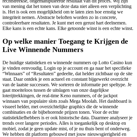
rechtstreekse, ongemanipuleerde resultaat van dit proces. Wij zijn
van mening dat het tonen van deze data niet alleen een verplichting
is. Het is ook een mogelijkheid om te laten zien hoe ernstig we
integriteit nemen. Abstracte beloften worden zo in concrete,
controleerbare resultaten. Je kunt met een gerust hart deelnemen.
Elke kans is een echte kans. Elke getoonde winst is een echte winst.
Op welke manier Toegang te Krijgen de
Live Winnende Nummers
De huidige statistieken en winnende nummers op Lotto Casino kun
je vinden eenvoudig. Login op je account en ga naar het specifieke
“Winnaars” of “Resultaten” gedeelte, dat helder zichtbaar op de site
staat. Daar ontdek je een actueel en constant bijgewerkt overzicht
van de laatste successen. We sorteren de informatie per speltype. Je
gaat moeiteloos tussen de uitslagen van onze dagelijkse
loterijtrekkingen, de real-time Keno nummers, of de jackpot
winnaars van populaire slots zoals Mega Moolah. Het dashboard is
visueel helder, met overzichtelijke graphics die de winnende
combinaties en de bijbehorende prijzen tonen. Voor de echte
statistiekliefhebbers is er ook historische data. Daarmee analyseer je
trends over langere periodes. Alles is toegankelijk op desktop en
mobiel, zodat je geen update mist, of je nu thuis bent of onderweg.
We hebben dit platform gebouwd met jouw nieuwsgierigheid en