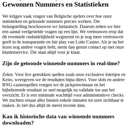
Gewonnen Nummers en Statistieken
We krijgen vaak vragen van Belgische spelers over hoe onze
statistieken en getoonde nummers precies werken. Die
belangstelling beschouwen we fantastisch. Daarom zetten we hier
een aantal veelgestelde vragen op een lijst. We vertrouwen erop dat
dit eventuele onduidelijkheid wegneemt en je nog meer vertrouwen
geeft in de transparantie en fair play van Lotto Casino. Als je na het
lezen nog andere vragen hebt, neem dan gerust contact op met onze
klantenservice. Die staat altijd voor je klaar.
Zijn de getoonde winnende nummers in real-time?
Zeker. Voor live getrokken spellen zoals onze exclusieve loterijen en
Keno, weergeven we de resultaten bijna direct. Voor slots en andere
RNG-casinospellen voegen we de jackpotwinnaar en het
bijbehorende resultaat zo snel mogelijk na validatie toe aan het
overzicht. Er is een minimale wachttijd voor administratieve checks.
We trachten ernaar alles binnen enkele minuten tot uren zichtbaar te
maken. Je ziet dus altijd de meest recente data.
Kan ik historische data van winnende nummers
downloaden?