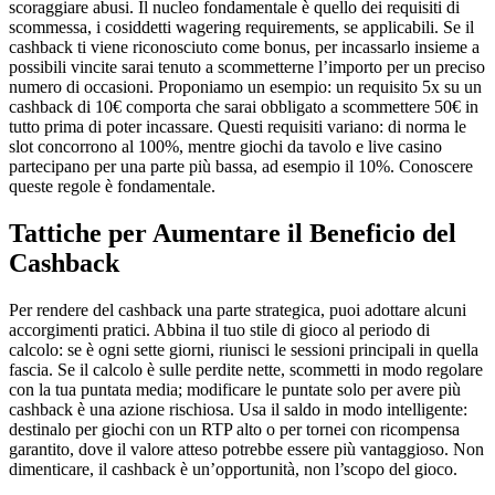
scoraggiare abusi. Il nucleo fondamentale è quello dei requisiti di
scommessa, i cosiddetti wagering requirements, se applicabili. Se il
cashback ti viene riconosciuto come bonus, per incassarlo insieme a
possibili vincite sarai tenuto a scommetterne l’importo per un preciso
numero di occasioni. Proponiamo un esempio: un requisito 5x su un
cashback di 10€ comporta che sarai obbligato a scommettere 50€ in
tutto prima di poter incassare. Questi requisiti variano: di norma le
slot concorrono al 100%, mentre giochi da tavolo e live casino
partecipano per una parte più bassa, ad esempio il 10%. Conoscere
queste regole è fondamentale.
Tattiche per Aumentare il Beneficio del
Cashback
Per rendere del cashback una parte strategica, puoi adottare alcuni
accorgimenti pratici. Abbina il tuo stile di gioco al periodo di
calcolo: se è ogni sette giorni, riunisci le sessioni principali in quella
fascia. Se il calcolo è sulle perdite nette, scommetti in modo regolare
con la tua puntata media; modificare le puntate solo per avere più
cashback è una azione rischiosa. Usa il saldo in modo intelligente:
destinalo per giochi con un RTP alto o per tornei con ricompensa
garantito, dove il valore atteso potrebbe essere più vantaggioso. Non
dimenticare, il cashback è un’opportunità, non l’scopo del gioco.