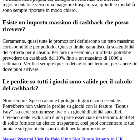
regolamentato è verso una maggiore trasparenza, quindi le modalità
sono sempre riportate in modo chiaro.
Esiste un importo massimo di cashback che posso
ricevere?
Certamente, quasi tutte le promozioni definiscono un tetto massimo
corrispondibile per periodo. Questo limite garantisce la sostenibilità
dell’offerta per il casino. Per fare un esempio, un’offerta potrebbe
prevedere un cashback del 10% fino a un massimo di 100€ a
settimana. Verifica sempre questo dettaglio nei termini, per sapere fin
dove puoi arrivare.
Le perdite su tutti i giochi sono valide per il calcolo
del cashback?
Non sempre. Spesso alcune tipologie di gioco sono esentate.
Potrebbero non valere le perdite su giochi con la feature “Bonus
Buy”, su certe scommesse live o su giochi di abilità specifici.
L’elenco delle esclusioni è una parte essenziale dei termini. Jet4Bet
di solito fornisce un elenco trasparente, così puoi concentrare le tue
puntate sui giochi che sono validi per la promozione.
Newer
Prenatal Visit Buffalo King Slot Future Parents in UK