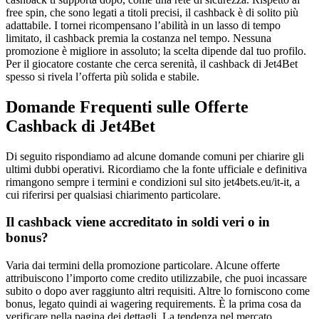
free spin, che sono legati a titoli precisi, il cashback è di solito più
adattabile. I tornei ricompensano l’abilità in un lasso di tempo
limitato, il cashback premia la costanza nel tempo. Nessuna
promozione è migliore in assoluto; la scelta dipende dal tuo profilo.
Per il giocatore costante che cerca serenità, il cashback di Jet4Bet
spesso si rivela l’offerta più solida e stabile.
Domande Frequenti sulle Offerte
Cashback di Jet4Bet
Di seguito rispondiamo ad alcune domande comuni per chiarire gli
ultimi dubbi operativi. Ricordiamo che la fonte ufficiale e definitiva
rimangono sempre i termini e condizioni sul sito jet4bets.eu/it-it, a
cui riferirsi per qualsiasi chiarimento particolare.
Il cashback viene accreditato in soldi veri o in
bonus?
Varia dai termini della promozione particolare. Alcune offerte
attribuiscono l’importo come credito utilizzabile, che puoi incassare
subito o dopo aver raggiunto altri requisiti. Altre lo forniscono come
bonus, legato quindi ai wagering requirements. È la prima cosa da
verificare nella pagina dei dettagli. La tendenza nel mercato