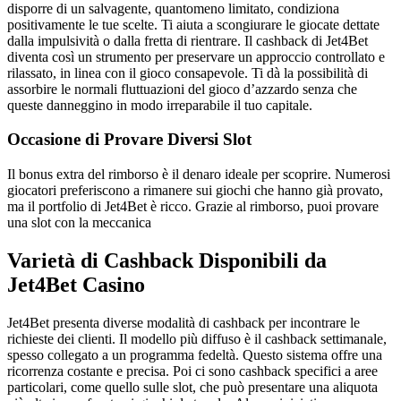
disporre di un salvagente, quantomeno limitato, condiziona
positivamente le tue scelte. Ti aiuta a scongiurare le giocate dettate
dalla impulsività o dalla fretta di rientrare. Il cashback di Jet4Bet
diventa così un strumento per preservare un approccio controllato e
rilassato, in linea con il gioco consapevole. Ti dà la possibilità di
assorbire le normali fluttuazioni del gioco d’azzardo senza che
queste danneggino in modo irreparabile il tuo capitale.
Occasione di Provare Diversi Slot
Il bonus extra del rimborso è il denaro ideale per scoprire. Numerosi
giocatori preferiscono a rimanere sui giochi che hanno già provato,
ma il portfolio di Jet4Bet è ricco. Grazie al rimborso, puoi provare
una slot con la meccanica
Varietà di Cashback Disponibili da
Jet4Bet Casino
Jet4Bet presenta diverse modalità di cashback per incontrare le
richieste dei clienti. Il modello più diffuso è il cashback settimanale,
spesso collegato a un programma fedeltà. Questo sistema offre una
ricorrenza costante e precisa. Poi ci sono cashback specifici a aree
particolari, come quello sulle slot, che può presentare una aliquota