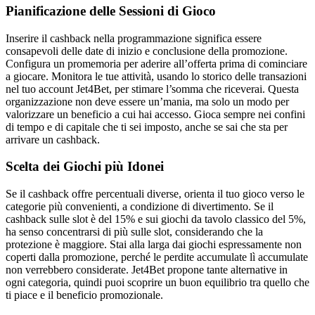
Pianificazione delle Sessioni di Gioco
Inserire il cashback nella programmazione significa essere
consapevoli delle date di inizio e conclusione della promozione.
Configura un promemoria per aderire all’offerta prima di cominciare
a giocare. Monitora le tue attività, usando lo storico delle transazioni
nel tuo account Jet4Bet, per stimare l’somma che riceverai. Questa
organizzazione non deve essere un’mania, ma solo un modo per
valorizzare un beneficio a cui hai accesso. Gioca sempre nei confini
di tempo e di capitale che ti sei imposto, anche se sai che sta per
arrivare un cashback.
Scelta dei Giochi più Idonei
Se il cashback offre percentuali diverse, orienta il tuo gioco verso le
categorie più convenienti, a condizione di divertimento. Se il
cashback sulle slot è del 15% e sui giochi da tavolo classico del 5%,
ha senso concentrarsi di più sulle slot, considerando che la
protezione è maggiore. Stai alla larga dai giochi espressamente non
coperti dalla promozione, perché le perdite accumulate lì accumulate
non verrebbero considerate. Jet4Bet propone tante alternative in
ogni categoria, quindi puoi scoprire un buon equilibrio tra quello che
ti piace e il beneficio promozionale.