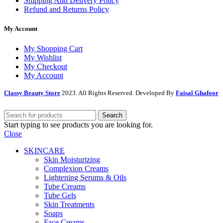
Shipping And Delivery Policy
Refund and Returns Policy
My Account
My Shopping Cart
My Wishlist
My Checkout
My Account
Classy Beauty Store
2023. All Rights Reserved. Developed By
Faisal Ghafoor
Search
Start typing to see products you are looking for.
Close
SKINCARE
Skin Moisturizing
Complexion Creams
Lightening Serums & Oils
Tube Creams
Tube Gels
Skin Treatments
Soaps
Face Creams