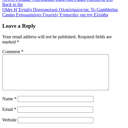
Back to list
Older
Η Ένταξη Πορτοφολιού Ολοκληρώνεται: Το Gamblerina
Casino Ενσωματώνει Γνωστές Υπηρεσίες για την Ελλάδα
Leave a Reply
Your email address will not be published.
Required fields are
marked
*
Comment
*
Name
*
Email
*
Website