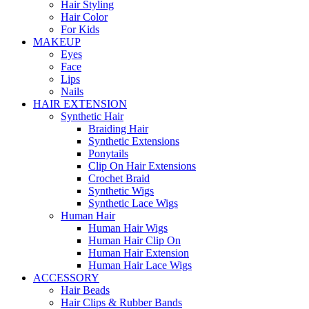
Hair Styling
Hair Color
For Kids
MAKEUP
Eyes
Face
Lips
Nails
HAIR EXTENSION
Synthetic Hair
Braiding Hair
Synthetic Extensions
Ponytails
Clip On Hair Extensions
Crochet Braid
Synthetic Wigs
Synthetic Lace Wigs
Human Hair
Human Hair Wigs
Human Hair Clip On
Human Hair Extension
Human Hair Lace Wigs
ACCESSORY
Hair Beads
Hair Clips & Rubber Bands