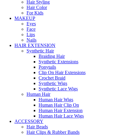
Hair Styling
Hair Color
For Kids
MAKEUP
Eyes
Face
Lips
Nails
HAIR EXTENSION
Synthetic Hair
Braiding Hair
Synthetic Extensions
Ponytails
Clip On Hair Extensions
Crochet Braid
Synthetic Wigs
Synthetic Lace Wigs
Human Hair
Human Hair Wigs
Human Hair Clip On
Human Hair Extension
Human Hair Lace Wigs
ACCESSORY
Hair Beads
Hair Clips & Rubber Bands