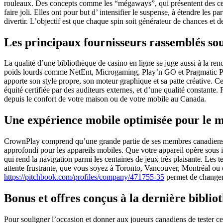
rouleaux. Des concepts comme les “mégaways”, qui présentent des centa
faire joli. Elles ont pour but d’ intensifier le suspense, à étendre les p
divertir. L’objectif est que chaque spin soit générateur de chances et
Les principaux fournisseurs rassemblés so
La qualité d’une bibliothèque de casino en ligne se juge aussi à la r
poids lourds comme NetEnt, Microgaming, Play’n GO et Pragmatic P
apporte son style propre, son moteur graphique et sa patte créative. Ce
équité certifiée par des auditeurs externes, et d’une qualité constante.
depuis le confort de votre maison ou de votre mobile au Canada.
Une expérience mobile optimisée pour le 
CrownPlay comprend qu’une grande partie de ses membres canadiens pro
approfondi pour les appareils mobiles. Que votre appareil opère sous i
qui rend la navigation parmi les centaines de jeux très plaisante. Les
attente frustrante, que vous soyez à Toronto, Vancouver, Montréal ou da
https://pitchbook.com/profiles/company/471755-35
permet de changer 
Bonus et offres conçus à la dernière biblio
Pour souligner l’occasion et donner aux joueurs canadiens de tester ce