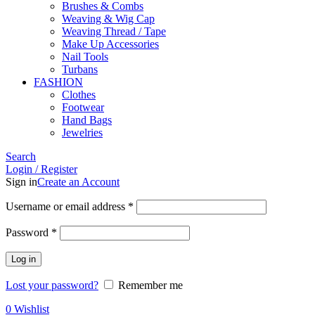
Brushes & Combs
Weaving & Wig Cap
Weaving Thread / Tape
Make Up Accessories
Nail Tools
Turbans
FASHION
Clothes
Footwear
Hand Bags
Jewelries
Search
Login / Register
Sign in
Create an Account
Required
Username or email address
*
Required
Password
*
Log in
Lost your password?
Remember me
0
Wishlist