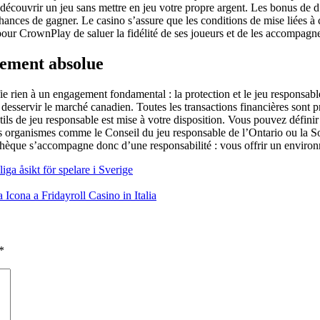
 découvrir un jeu sans mettre en jeu votre propre argent. Les bonus de d
ances de gagner. Le casino s’assure que les conditions de mise liées à c
 pour CrownPlay de saluer la fidélité de ses joueurs et de les accompagne
gement absolue
 rien à un engagement fondamental : la protection et le jeu responsabl
 desservir le marché canadien. Toutes les transactions financières sont 
ls de jeu responsable est mise à votre disposition. Vous pouvez définir
s organismes comme le Conseil du jeu responsable de l’Ontario ou la Soc
othèque s’accompagne donc d’une responsabilité : vous offrir un environ
ga åsikt för spelare i Sverige
cona a Fridayroll Casino in Italia
*