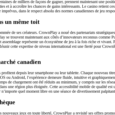
ines de milliers de façons de gagner, prennent maintenant une position 
arties et à accroître les chances de gains intéressants. Le casino retient c
 de imprévus, dans le respect absolu des normes canadiennes de jeu respo
us un même toit
enommée de ses créateurs. CrownPlay a noué des partenariats stratégiqu
lay se trouvent maintenant aux côtés d’innovateurs reconnus comme 
t assemblage représente un écosystème de jeu à la fois riche et vivant. P
 Réunir cette expertise de niveau international est une fierté pour Crown
marché canadien
fitent depuis leur smartphone ou leur tablette. Chaque nouveau titre a
OS ou Android, l’expérience demeure fluide, intuitive et graphiquement r
 temps de chargement ont été réduits au minimum, y compris sur les résea
ns une région plus éloignée. Cette accessibilité mobile de qualité est un
n’importe quel moment libre en une séance de divertissement palpitante
thèque
s nouveaux jeux en toute liberté, CrownPlay a revisité ses offres promo