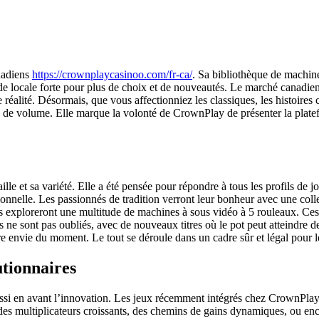
nadiens
https://crownplaycasinoo.com/fr-ca/
. Sa bibliothèque de machine
 locale forte pour plus de choix et de nouveautés. Le marché canadien e
réalité. Désormais, que vous affectionniez les classiques, les histoires
 de volume. Elle marque la volonté de CrownPlay de présenter la platefo
 et sa variété. Elle a été pensée pour répondre à tous les profils de jo
ionnelle. Les passionnés de tradition verront leur bonheur avec une coll
res exploreront une multitude de machines à sous vidéo à 5 rouleaux. Ces
 ne sont pas oubliés, avec de nouveaux titres où le pot peut atteindre d
re envie du moment. Le tout se déroule dans un cadre sûr et légal pour 
utionnaires
ussi en avant l’innovation. Les jeux récemment intégrés chez CrownPlay 
es multiplicateurs croissants, des chemins de gains dynamiques, ou enco