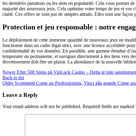
les dernières parutions ou les slots en popularité. Cela vous permet de
majorité des nouveaux jeux. Cela optimise votre temps de jeu et vos ch
clarté. Ces offres ne sont pas de simples attraits. Elles sont une façon
Protection et jeu responsable : notre enga
Le déploiement de cette immense quantité de nouveaux jeux ne modifie
fonctionne dans un cadre légal strict, avec une licence accréditée pour
confidentialité de vos données. En parallèle, une gamme étendue d’outi
temporaire ou permanente, et naviguer directement à des liens vers de
divertissement doit être un plaisir. La abondance de la nouvelle bibli
Newer
Efter 500 Spins på VipLuck Casino – Detta är min sanningsenli
Back to list
Older
Scommetti Come un Professionista, Vinci alla grande Come una I
Leave a Reply
Your email address will not be published.
Required fields are marked