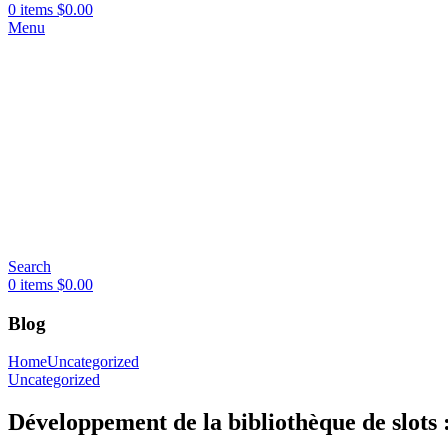
0
items
$
0.00
Menu
Search
0
items
$
0.00
Blog
Home
Uncategorized
Uncategorized
Développement de la bibliothèque de slots 