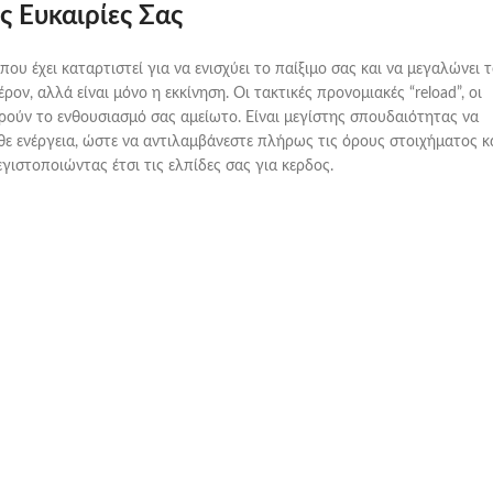
ς Ευκαιρίες Σας
υ έχει καταρτιστεί για να ενισχύει το παίξιμο σας και να μεγαλώνει 
ον, αλλά είναι μόνο η εκκίνηση. Οι τακτικές προνομιακές “reload”, οι
ντηρούν το ενθουσιασμό σας αμείωτο. Είναι μεγίστης σπουδαιότητας να
θε ενέργεια, ώστε να αντιλαμβάνεστε πλήρως τις όρους στοιχήματος κ
γιστοποιώντας έτσι τις ελπίδες σας για κερδος.