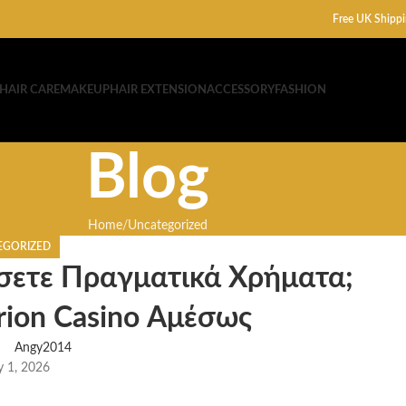
Free UK Shippi
HAIR CARE
MAKEUP
HAIR EXTENSION
ACCESSORY
FASHION
Blog
Home
Uncategorized
EGORIZED
ίσετε Πραγματικά Χρήματα;
rion Casino Αμέσως
Angy2014
y 1, 2026