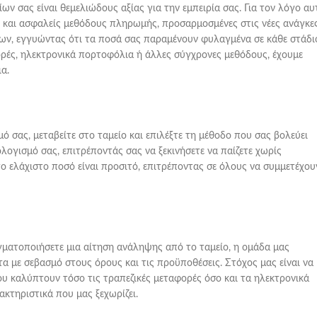
ων σας είναι θεμελιώδους αξίας για την εμπειρία σας. Για τον λόγο αυ
ς και ασφαλείς μεθόδους πληρωμής, προσαρμοσμένες στις νέες ανάγκες
ων, εγγυώντας ότι τα ποσά σας παραμένουν φυλαγμένα σε κάθε στάδι
φορές, ηλεκτρονικά πορτοφόλια ή άλλες σύγχρονες μεθόδους, έχουμε
α.
 σας, μεταβείτε στο ταμείο και επιλέξτε τη μέθοδο που σας βολεύει
λογισμό σας, επιτρέποντάς σας να ξεκινήσετε να παίζετε χωρίς
το ελάχιστο ποσό είναι προσιτό, επιτρέποντας σε όλους να συμμετέχου
γματοποιήσετε μια αίτηση ανάληψης από το ταμείο, η ομάδα μας
α με σεβασμό στους όρους και τις προϋποθέσεις. Στόχος μας είναι να
ου καλύπτουν τόσο τις τραπεζικές μεταφορές όσο και τα ηλεκτρονικά
ακτηριστικά που μας ξεχωρίζει.