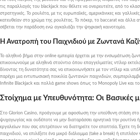
τις παραλλαγές του blackjack που θέλετε να ονειρευτείτε, από το κλα
στρατηγικές. Το ρουλέτα, με τις ευρωπαϊκές, αμερικάνικες και γαλλικ
κατευθείαν στο χρώμα της ρουλέτας. Το πόκερ, το baccarat και άλλα
σέβεται την παράδοση ενώ αγκαλιάζει την ψηφιακή καινοτομία.
Η Ανατροπή του Παιχνιδιού με Ζωντανά Καζί
Το αληθινό βήμα στην online εμπειρία έρχεται με την ενσωμάτωση ζων
επικοινωνούμε με αληθινά στούντιο όπου επαγγελματίες ντίλερ εκτελού
δίνοντας τη δυνατότητα σας να επικοινωνήσετε με τον ντίλερ και υπό
παρέχει μια εντυπωσιακή ποικιλία ζωντανών παιχνιδιών, συμπεριλαμ
Infinite Blackjack και πολλά game shows όπως το Monopoly Live και τ
Στοίχημα με Υπευθυνότητα: Οι Βασικές μ
Στο Glorion Casino, προάγουμε με αφοσίωση την υπεύθυνη στάση στο τζ
ψυχαγωγίας και ουδέποτε να μην διαταράσσει αρνητικά την ρουτίνα ή 
εργαλείων που σας επιτρέπουν να διατηρείτε τον εποπτεία. Έχετε τη 
παιχνιδιού, να επιλέξετε ένα μικρό διάλειμμα (take a break) ή επιπλέον