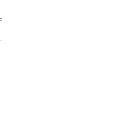
το
αι