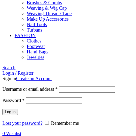
Brushes & Combs
Weaving & Wig Cap
Weaving Thread / Tape
Make Up Accessories
Nail Tools
Turbans
FASHION
Clothes
Footwear
Hand Bags
Jewelries
Search
Login / Register
Sign in
Create an Account
Required
Username or email address
*
Required
Password
*
Log in
Lost your password?
Remember me
0
Wishlist