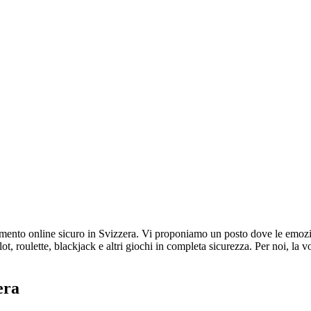
imento online sicuro in Svizzera. Vi proponiamo un posto dove le emozi
slot, roulette, blackjack e altri giochi in completa sicurezza. Per noi, la
era