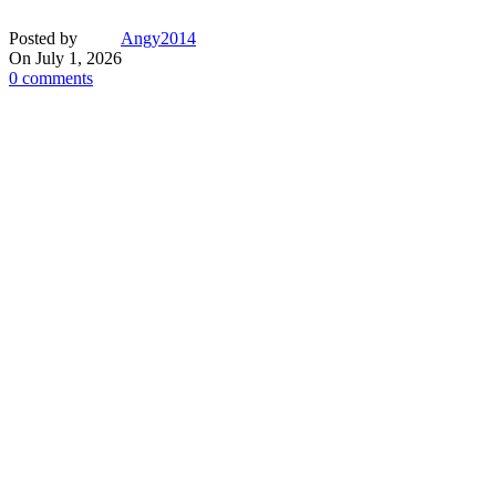
Posted by
Angy2014
On July 1, 2026
0
comments