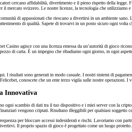
ocatori cercano affidabilità, divertimento e il pieno rispetto della legge.
 il mercato svizzero. Le nostre licenze, la tecnologia che utilizziamo e
omunità di appassionati che riescano a divertirsi in un ambiente sano. L’
attenimento di qualità. Sapete di trovarvi in un posto sicuro ogni volta 
ebet Casino agisce con una licenza emessa da un’autorità di gioco riconos
 pezzo di carta. È un impegno che ribadiamo ogni giorno, in ogni aspetto
ui. I risultati sono generati in modo casuale. I nostri sistemi di pagamen
icebet, conoscete che un ente terzo vigila sulle nostre operazioni. I vost
a Innovativa
 ogni scambio di dati tra il tuo dispositivo e i miei server con la cripto
anziari vengono criptati. Risultano illeggibili per qualsiasi soggetto cerc
equenza per bloccare accessi indesiderati e rischi. Lavoriamo con partner
divertirvi. Il proprio spazio di gioco è progettato come un luogo protetto.