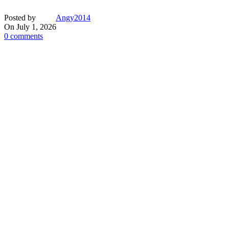
Posted by
Angy2014
On July 1, 2026
0
comments