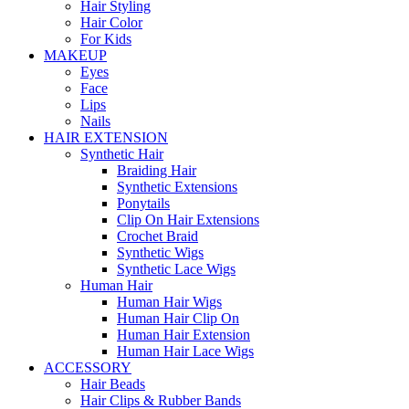
Hair Styling
Hair Color
For Kids
MAKEUP
Eyes
Face
Lips
Nails
HAIR EXTENSION
Synthetic Hair
Braiding Hair
Synthetic Extensions
Ponytails
Clip On Hair Extensions
Crochet Braid
Synthetic Wigs
Synthetic Lace Wigs
Human Hair
Human Hair Wigs
Human Hair Clip On
Human Hair Extension
Human Hair Lace Wigs
ACCESSORY
Hair Beads
Hair Clips & Rubber Bands