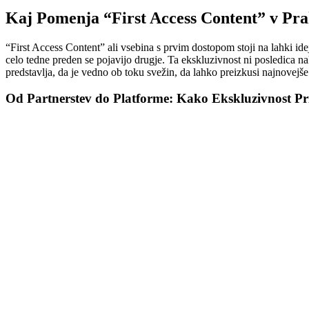
Kaj Pomenja “First Access Content” v Pra
“First Access Content” ali vsebina s prvim dostopom stoji na lahki ide
celo tedne preden se pojavijo drugje. Ta ekskluzivnost ni posledica nak
predstavlja, da je vedno ob toku svežin, da lahko preizkusi najnovejše 
Od Partnerstev do Platforme: Kako Ekskluzivnost Pr