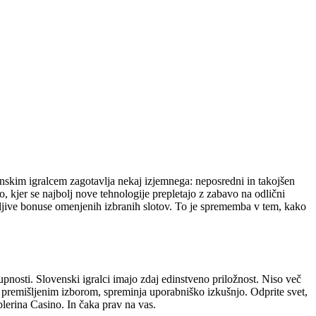
nskim igralcem zagotavlja nekaj izjemnega: neposredni in takojšen
, kjer se najbolj nove tehnologije prepletajo z zabavo na odlični
ačljive bonuse omenjenih izbranih slotov. To je sprememba v tem, kako
nosti. Slovenski igralci imajo zdaj edinstveno priložnost. Niso več
 in premišljenim izborom, spreminja uporabniško izkušnjo. Odprite svet,
blerina Casino. In čaka prav na vas.