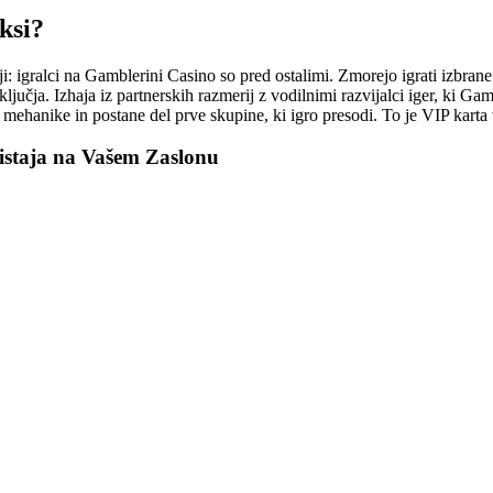
ksi?
ji: igralci na Gamblerini Casino so pred ostalimi. Zmorejo igrati izbran
ljučja. Izhaja iz partnerskih razmerij z vodilnimi razvijalci iger, ki Ga
mehanike in postane del prve skupine, ki igro presodi. To je VIP karta v
istaja na Vašem Zaslonu