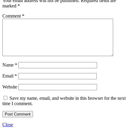
Your email address will not be published.
Required fields are
marked
*
Comment
*
Name
*
Email
*
Website
Save my name, email, and website in this browser for the next
time I comment.
Close