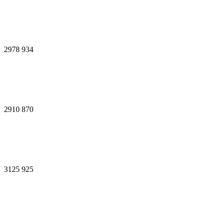
2978
934
2910
870
3125
925