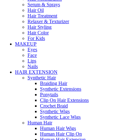
Serum & Sprays
Hair Oil
Hair Treatment
Relaxer & Texturizer
Hair Styling
Hair Color
For Kids
MAKEUP
Eyes
Face
Lips
Nails
HAIR EXTENSION
Synthetic Hair
Braiding Hair
Synthetic Extensions
Ponytails
Clip On Hair Extensions
Crochet Braid
Synthetic Wigs
Synthetic Lace Wigs
Human Hair
Human Hair Wigs
Human Hair Clip On
Human Hair Extension