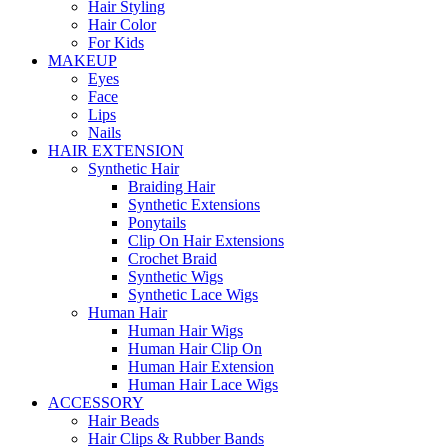
Hair Styling
Hair Color
For Kids
MAKEUP
Eyes
Face
Lips
Nails
HAIR EXTENSION
Synthetic Hair
Braiding Hair
Synthetic Extensions
Ponytails
Clip On Hair Extensions
Crochet Braid
Synthetic Wigs
Synthetic Lace Wigs
Human Hair
Human Hair Wigs
Human Hair Clip On
Human Hair Extension
Human Hair Lace Wigs
ACCESSORY
Hair Beads
Hair Clips & Rubber Bands