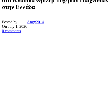
στα Κλασικά Θρίλερ Τυχερών Παιχνιδιών
στην Ελλάδα
Posted by
Angy2014
On July 1, 2026
0
comments