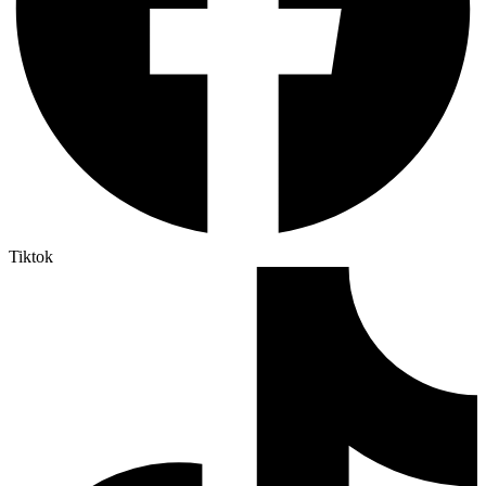
Tiktok