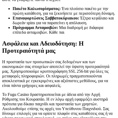
Πακέτο Καλωσορίσματος:
Ένα πλούσιο πακέτο με την
πρώτη κατάθεση, για να ξεκινήσετε με περισσότερη δύναμη.
Επαναφορτώσεις Σαββατοκύριακου:
Έξτρα κεφάλαιο και
δωρεάν spins για να παρατείνει η απόλαυση.
Πρόγραμμα Ανταμοιβών:
Μια διαδρομή με διάφορα
επίπεδα ανταμοιβών. Κάθε παι
Ασφάλεια και Αδειοδότηση: Η
Προτεραιότητά μας
Η προστασία των προσωπικών σας δεδομένων και των
οικονομικών σας στοιχείων αποτελεί την ύψιστη προτεραιότητά
μας. Χρησιμοποιούμε κρυπτογράφηση SSL 256-bit για όλες τις
μεταφορές πληροφοριών. Οι πληρωμές πραγματοποιούνται
αποκλειστικά με εγκεκριμένες και αξιόπιστες μεθόδους, για να
είναι πάντα γρήγορες και ασφαλείς.
Το Fugu Casino δραστηριοποιείται με άδεια από την Αρχή
Ρύθμισης του Κουρασάο. Η εν λόγω αρχή εφαρμόζει αυστηρά
πρότυπα για δίκαιο παιχνίδι και προστασία των χρηστών.
Ακολουθούμε επίσης τις αρχές του Υπεύθυνου Παιχνιδιού. Σας
δίνουμε επιλογές για να ορίσετε πλαφόν στις καταθέσεις σας ή να