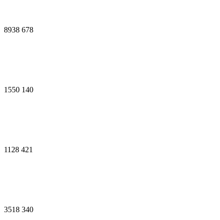
8938
678
1550
140
1128
421
3518
340