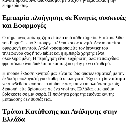
κάνετε προσωρινό αποκλεισμό, με στόχο την εξασφάλιση την
ευημερία σας.
Εμπειρία πλοήγησης σε Κινητές συσκευές
και Εφαρμογές
Ο σημερινός παίκτης ζητά είσοδο από κάθε σημείο. Η ιστοσελίδα
του Fugu Casino λειτουργεί τέλεια και σε κινητά. Δεν απαιτείται
εφαρμογή κινητού. Απλά χρησιμοποιείτε τον browser του
τηλεφώνου σας ή του tablet και η εμπειρία χρήσης είναι
ολοκληρωμένη. Η περιήγηση είναι ευχάριστη, όλα τα παιχνίδια
φρουτάκια είναι διαθέσιμα και το gameplay μένει σταθερό.
Η mobile έκδοση κινητού μας είναι το ίδιο αποτελεσματική με την
έκδοση υπολογιστή για σταθερό υπολογιστή. Έχετε τη δυνατότητα
να συνδεθείτε από το smartphone σας και να απολαύσετε χωρίς
διακοπή, είτε βρίσκεστε σε ένα νησί της Ελλάδας είτε ακόμα
βρίσκεστε σε μια σειρά. Η ποιότητα ροής της εικόνας και της
μετάδοσης δεν θυσιάζεται.
Τρόποι Κατάθεσης και Ανάληψης στην
Ελλάδα