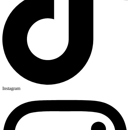
Instagram