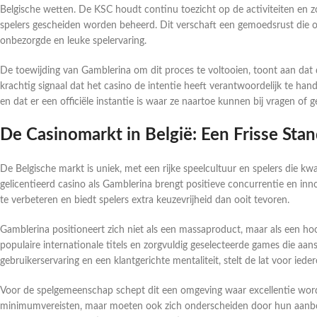
Belgische wetten. De KSC houdt continu toezicht op de activiteiten en z
spelers gescheiden worden beheerd. Dit verschaft een gemoedsrust die on
onbezorgde en leuke spelervaring.
De toewijding van Gamblerina om dit proces te voltooien, toont aan dat d
krachtig signaal dat het casino de intentie heeft verantwoordelijk te h
en dat er een officiële instantie is waar ze naartoe kunnen bij vragen of 
De Casinomarkt in België: Een Frisse Stan
De Belgische markt is uniek, met een rijke speelcultuur en spelers die kw
gelicentieerd casino als Gamblerina brengt positieve concurrentie en in
te verbeteren en biedt spelers extra keuzevrijheid dan ooit tevoren.
Gamblerina positioneert zich niet als een massaproduct, maar als een h
populaire internationale titels en zorgvuldig geselecteerde games die aan
gebruikerservaring en een klantgerichte mentaliteit, stelt de lat voor iede
Voor de spelgemeenschap schept dit een omgeving waar excellentie wordt
minimumvereisten, maar moeten ook zich onderscheiden door hun aanbod