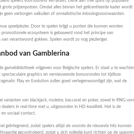
ere spelers voortdurend verrassen. Denk aan free spins op populaire
 grote prijzenpotten. Omdat alles binnen het gelicentieerde kader wordt
ijn geen verborgen valkuilen of onrealistische inlossingsvoorwaarden.
nue speelplezier. Door te spelen krijgt u punten die kunnen worden
le promotionele ecosysteem is gebaseerd rond het principe van
s van verantwoord gokken. Spelen wordt zo nog plezieriger.
aanbod van Gamblerina
e gamebibliotheek vrijgeven voor Belgische spelers. Er staat u te wachte
et spectaculaire graphics en vernieuwende bonusrondes tot tijdloze
Pragmatic Play en Evolution zullen goed vertegenwoordigd zijn, wat de
erlei varianten van blackjack, roulette, baccarat en poker, zowel in RNG-vo
e dealers in real-time met u, uitgezonden in HD-kwaliteit. Het is de
e en sociaal contact.
geïntegreerd, zodat spelers altijd als voorste de nieuwste hits kunnen
chtvaardig gecontroleerd, zodat u zich volledig kunt richten op de spannin