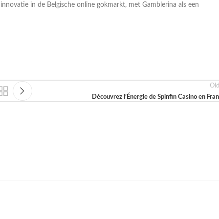
innovatie in de Belgische online gokmarkt, met Gamblerina als een
Ol
Découvrez l’Énergie de Spinfin Casino en Fra