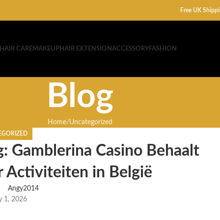
Free UK Shippi
HAIR CARE
MAKEUP
HAIR EXTENSION
ACCESSORY
FASHION
Blog
Home
Uncategorized
EGORIZED
: Gamblerina Casino Behaalt
Activiteiten in België
Angy2014
y 1, 2026