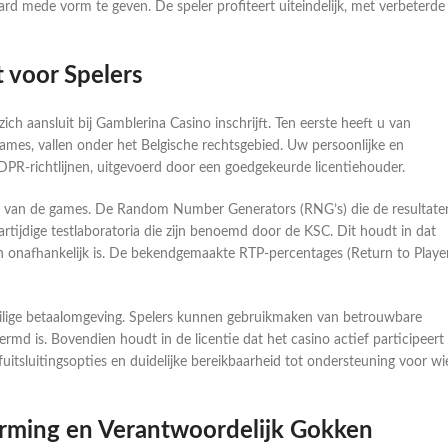
ard mede vorm te geven. De speler profiteert uiteindelijk, met verbeterde
 voor Spelers
 zich aansluit bij Gamblerina Casino inschrijft. Ten eerste heeft u van
names, vallen onder het Belgische rechtsgebied. Uw persoonlijke en
PR-richtlijnen, uitgevoerd door een goedgekeurde licentiehouder.
d van de games. De Random Number Generators (RNG’s) die de resultate
artijdige testlaboratoria die zijn benoemd door de KSC. Dit houdt in dat
g en onafhankelijk is. De bekendgemaakte RTP-percentages (Return to Playe
eilige betaalomgeving. Spelers kunnen gebruikmaken van betrouwbare
md is. Bovendien houdt in de licentie dat het casino actief participeert
fuitsluitingsopties en duidelijke bereikbaarheid tot ondersteuning voor wi
herming en Verantwoordelijk Gokken