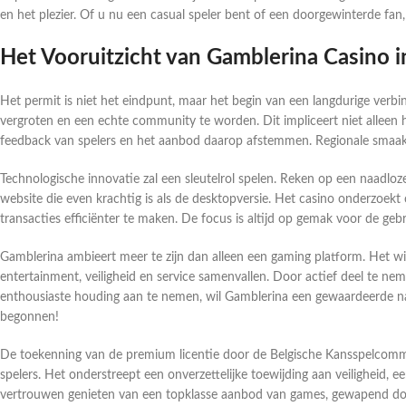
en het plezier. Of u nu een casual speler bent of een doorgewinterde fan, 
Het Vooruitzicht van Gamblerina Casino 
Het permit is niet het eindpunt, maar het begin van een langdurige verbi
vergroten en een echte community te worden. Dit impliceert niet alleen 
feedback van spelers en het aanbod daarop afstemmen. Regionale smaak 
Technologische innovatie zal een sleutelrol spelen. Reken op een naadloz
website die even krachtig is als de desktopversie. Het casino onderzoekt o
transacties efficiënter te maken. De focus is altijd op gemak voor de gebr
Gamblerina ambieert meer te zijn dan alleen een gaming platform. Het wil
entertainment, veiligheid en service samenvallen. Door actief deel te n
enthousiaste houding aan te nemen, wil Gamblerina een gewaardeerde naam
begonnen!
De toekenning van de premium licentie door de Belgische Kansspelcommi
spelers. Het onderstreept een onverzettelijke toewijding aan veiligheid, 
vertrouwen genieten van een topklasse aanbod van games, gewapend doo