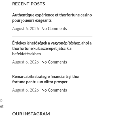
RECENT POSTS
n
Authentique expérience et thorfortune casino
pour joueurs exigeants
August 6, 2026
No Comments
Érdekes lehetőségek a vagyonépítéshez, ahol a
t
thorfortune kulcsszerepet játszik a
befektetésekben
August 6, 2026
No Comments
Remarcabila strategie financiară și thor
fortune pentru un viitor prosper
August 6, 2026
No Comments
n
op
et
OUR INSTAGRAM