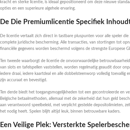
kracht en sterke licentie, is ideaal gepositioneerd om deze nieuwe standa
opties en een superieure algehele ervaring.
De Die Premiumlicentie Specifiek Inhoudt
De licentie vertaalt zich direct in tastbare pluspunten voor alle speler die
complete juridische bescherming. Alle transacties, van stortingen tot op
financiële gegevens worden beschermd volgens de strengste Europese GD
Ten tweede waarborgt de licentie de onvoorwaardelijke betrouwbaarhei
van slots en tafelspellen vaststellen, worden regelmatig geaudit door onp
iedere draai, iedere kaartdeal en alle dobbelsteenworp volledig toevalli
zijn accuraat en bevestigd.
Ten derde biedt het toegangsmogelijkheden tot een gecontroleerde en v
Belgische betaalmethoden, allemaal met de zekerheid dat hun geld bescher
aan verantwoord speelbeleid, met verplicht gestelde depositolimieten, zel
het nodig heeft. Spelen blijft altijd leuk, binnen betrouwbare kaders.
Een Veilige Plek: Versterkte Spelerbesc