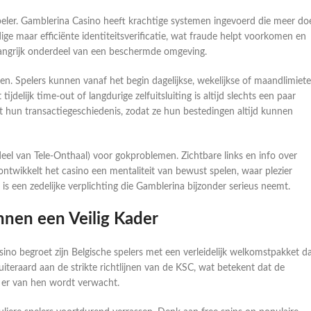
peler. Gamblerina Casino heeft krachtige systemen ingevoerd die meer do
ge maar efficiënte identiteitsverificatie, wat fraude helpt voorkomen en
angrijk onderdeel van een beschermde omgeving.
n. Spelers kunnen vanaf het begin dagelijkse, wekelijkse of maandlimiet
ijdelijk time-out of langdurige zelfuitsluiting is altijd slechts een paar
t hun transactiegeschiedenis, zodat ze hun bestedingen altijd kunnen
deel van Tele-Onthaal) voor gokproblemen. Zichtbare links en info over
ntwikkelt het casino een mentaliteit van bewust spelen, waar plezier
s een zedelijke verplichting die Gamblerina bijzonder serieus neemt.
nen een Veilig Kader
sino begroet zijn Belgische spelers met een verleidelijk welkomstpakket d
teraard aan de strikte richtlijnen van de KSC, wat betekent dat de
at er van hen wordt verwacht.