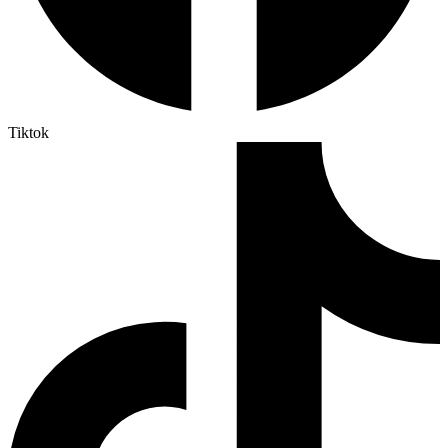
Tiktok