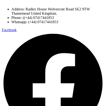
Address: Radley House Wolvercote Road SE2 9TW
Thamemead United Kingdom.
Phone: ((+44) 07417441853
Whatsapp: (+44) 07417441853
Facebook