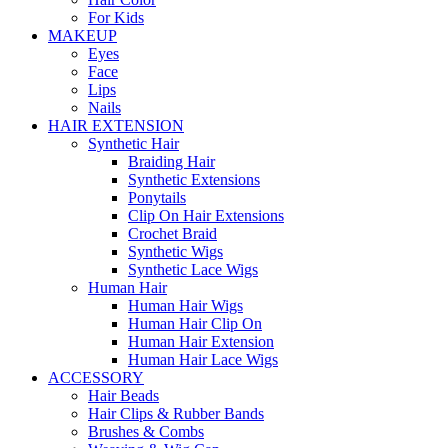
For Kids
MAKEUP
Eyes
Face
Lips
Nails
HAIR EXTENSION
Synthetic Hair
Braiding Hair
Synthetic Extensions
Ponytails
Clip On Hair Extensions
Crochet Braid
Synthetic Wigs
Synthetic Lace Wigs
Human Hair
Human Hair Wigs
Human Hair Clip On
Human Hair Extension
Human Hair Lace Wigs
ACCESSORY
Hair Beads
Hair Clips & Rubber Bands
Brushes & Combs