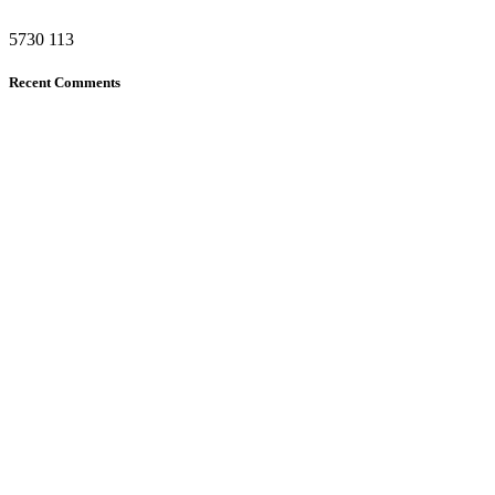
5730
113
Recent Comments