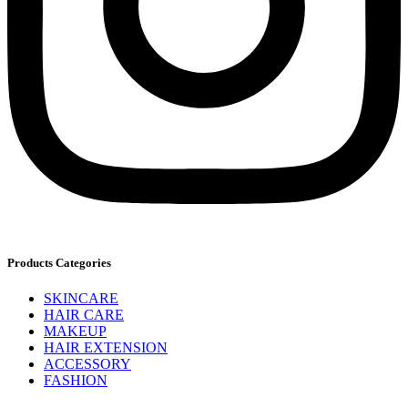
Products Categories
SKINCARE
HAIR CARE
MAKEUP
HAIR EXTENSION
ACCESSORY
FASHION