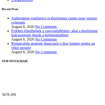
Recent Posts
Authentique expérience et thorfortune casino pour joueurs
exigeants
August 6, 2026
No Comments
Érdekes lehetőségek a vagyonépítéshez, ahol a thorfortune
kulcsszerepet játszik a befektetésekben
August 6, 2026
No Comments
Remarcabila strategie financiară și thor fortune pentru un
viitor prosper
August 6, 2026
No Comments
OUR INSTAGRAM
5678
209