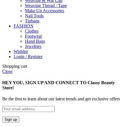
Weaving & Wig Cap
Weaving Thread / Tape
Make Up Accessories
Nail Tools
Turbans
FASHION
Clothes
Footwear
Hand Bags
Jewelries
Wishlist
Login / Register
Shopping cart
Close
HEY YOU, SIGN UP AND CONNECT TO Classy Beauty
Store!
Be the first to learn about our latest trends and get exclusive offers