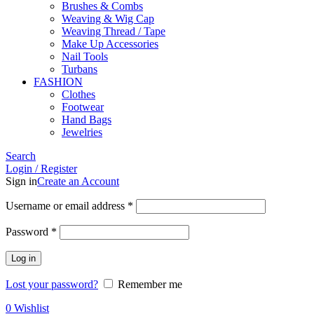
Brushes & Combs
Weaving & Wig Cap
Weaving Thread / Tape
Make Up Accessories
Nail Tools
Turbans
FASHION
Clothes
Footwear
Hand Bags
Jewelries
Search
Login / Register
Sign in
Create an Account
Required
Username or email address
*
Required
Password
*
Log in
Lost your password?
Remember me
0
Wishlist