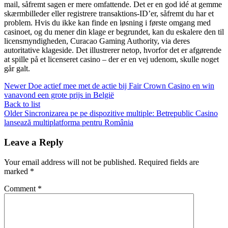
mail, såfremt sagen er mere omfattende. Det er en god idé at gemme
skærmbilleder eller registrere transaktions-ID’er, såfremt du har et
problem. Hvis du ikke kan finde en løsning i første omgang med
casinoet, og du mener din klage er begrundet, kan du eskalere den til
licensmyndigheden, Curacao Gaming Authority, via deres
autoritative klageside. Det illustrerer netop, hvorfor det er afgørende
at spille på et licenseret casino – der er en vej udenom, skulle noget
går galt.
Newer
Doe actief mee met de actie bij Fair Crown Casino en win
vanavond een grote prijs in België
Back to list
Older
Sincronizarea pe pe dispozitive multiple: Betrepublic Casino
lansează multiplatforma pentru România
Leave a Reply
Your email address will not be published.
Required fields are
marked
*
Comment
*