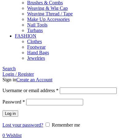
Brushes & Combs
Weaving & Wig Cap
Weaving Thread / Tape
Make Up Accessories
Nail Tools
Turbans
FASHION
Clothes
Footwear
Hand Bags
Jewelries
Search
Login / Register
Sign in
Create an Account
Required
Username or email address
*
Required
Password
*
Log in
Lost your password?
Remember me
0
Wishlist