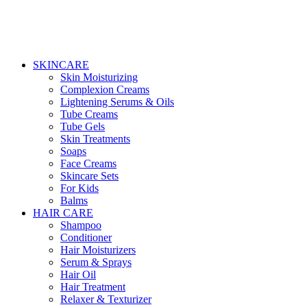
SKINCARE
Skin Moisturizing
Complexion Creams
Lightening Serums & Oils
Tube Creams
Tube Gels
Skin Treatments
Soaps
Face Creams
Skincare Sets
For Kids
Balms
HAIR CARE
Shampoo
Conditioner
Hair Moisturizers
Serum & Sprays
Hair Oil
Hair Treatment
Relaxer & Texturizer