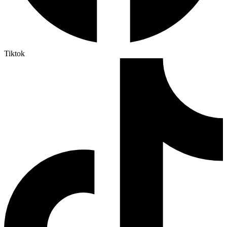
Tiktok