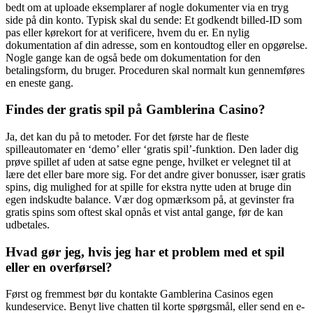
bedt om at uploade eksemplarer af nogle dokumenter via en tryg
side på din konto. Typisk skal du sende: Et godkendt billed-ID som
pas eller kørekort for at verificere, hvem du er. En nylig
dokumentation af din adresse, som en kontoudtog eller en opgørelse.
Nogle gange kan de også bede om dokumentation for den
betalingsform, du bruger. Proceduren skal normalt kun gennemføres
en eneste gang.
Findes der gratis spil på Gamblerina Casino?
Ja, det kan du på to metoder. For det første har de fleste
spilleautomater en ‘demo’ eller ‘gratis spil’-funktion. Den lader dig
prøve spillet af uden at satse egne penge, hvilket er velegnet til at
lære det eller bare more sig. For det andre giver bonusser, især gratis
spins, dig mulighed for at spille for ekstra nytte uden at bruge din
egen indskudte balance. Vær dog opmærksom på, at gevinster fra
gratis spins som oftest skal opnås et vist antal gange, før de kan
udbetales.
Hvad gør jeg, hvis jeg har et problem med et spil
eller en overførsel?
Først og fremmest bør du kontakte Gamblerina Casinos egen
kundeservice. Benyt live chatten til korte spørgsmål, eller send en e-