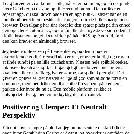
I dag forventer vi at kunne spille, når vi er på farten, og på det punkt
lever Gamblerina Casino op til forventningerne. De har ikke en
separat app, du skal downloade fra en app-butik. I stedet har de en
mobiloptimeret hjemmeside, der fungerer direkte i din smartphones
browser. Den tilgang har sine fordele: den sparer plads på din enhed,
den opdateres automatisk, og du får altid den nyeste version uden at
skulle installere noget. Den virker på både iOS og Android, fordi
den kun kræver en almindelig browser.
Jeg testede oplevelsen på flere enheder, og den fungerer
overraskende godt. Grænsefladen er ren, reagerer hurtigt og er nem
at finde rundt i på en lille touchskærm. Næsten hele spilbiblioteket,
inklusive live dealer spil, er tilgængeligt i mobilversionen uden at
kvaliteten lider. Grafik og lyd er skarpe, og spillet kører glat. Det
giver en oplevelse, der næsten er lige så god som at sidde foran en
computer, men med friheden til at spille fra sofaen, på bænken i
parken eller hvor du nu er. Den mobile platform er ikke et
halvhjertet tilvalg, men en fuldgyldig del af casinoet.
Positiver og Ulemper: Et Neutralt
Perspektiv
Efter at have set nøje på alt, kan jeg nu præsentere et klart billede
over, hvor Gamblerina Casino er dygtig, og hvor der er områder, de