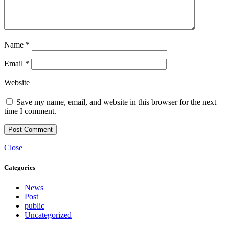
Name
*
Email
*
Website
Save my name, email, and website in this browser for the next
time I comment.
Close
Categories
News
Post
public
Uncategorized