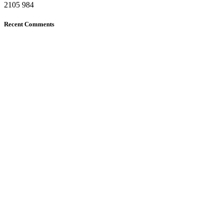
2105
984
Recent Comments