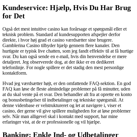
Kundeservice: Hjælp, Hvis Du Har Brug
for Det
Også det mest intuitive casino kan forårsage et spørgsmål eller et
teknisk problem. Standard af kundesupporten afspejler derfor
direkte, i hvor høj grad et casino værdsætter sine brugere.
Gamblerina Casino tilbyder hjælp gennem flere kanaler. Den
hurtigste er typisk live chatten, som jeg fandt effektiv til at få hurtige
svar. Du kan også sende en e-mail, hvis din henvendelse er mere
detaljeret. Jeg observerede dog, at der ikke er en dedikeret
telefonlinje. For nogle spillere er det stadig den mest personlige
kontaktform.
Hvad jeg værdsætter højt, er den omfattende FAQ-sektion. En god
FAQ kan løse de fleste almindelige problemer på få minutter, uden
at du skal vente på et svar. Den behandler alt fra at oprette en konto
og bonusbetingelser til indbetalinger og tekniske spørgsmål. At
denne videnbase er velstruktureret og let at navigere i, viser et
casino, der gerne vil give spillere muligheden for at løse problemer
selv. Når man alligevel skal i kontakt med support, har mine
erfaringer vist, at de er professionelle og vil hjælpe.
Banking: Enkle Ind- og Udbetalinger