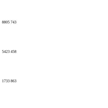
8805
743
5423
458
1733
863