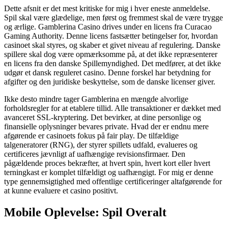
Dette afsnit er det mest kritiske for mig i hver eneste anmeldelse.
Spil skal være glædelige, men først og fremmest skal de være trygge
og ærlige. Gamblerina Casino drives under en licens fra Curacao
Gaming Authority. Denne licens fastsætter betingelser for, hvordan
casinoet skal styres, og skaber et givet niveau af regulering. Danske
spillere skal dog være opmærksomme på, at det ikke repræsenterer
en licens fra den danske Spillemyndighed. Det medfører, at det ikke
udgør et dansk reguleret casino. Denne forskel har betydning for
afgifter og den juridiske beskyttelse, som de danske licenser giver.
Ikke desto mindre tager Gamblerina en mængde alvorlige
forholdsregler for at etablere tillid. Alle transaktioner er dækket med
avanceret SSL-kryptering. Det bevirker, at dine personlige og
finansielle oplysninger bevares private. Hvad der er endnu mere
afgørende er casinoets fokus på fair play. De tilfældige
talgeneratorer (RNG), der styrer spillets udfald, evalueres og
certificeres jævnligt af uafhængige revisionsfirmaer. Den
pågældende proces bekræfter, at hvert spin, hvert kort eller hvert
terningkast er komplet tilfældigt og uafhængigt. For mig er denne
type gennemsigtighed med offentlige certificeringer altafgørende for
at kunne evaluere et casino positivt.
Mobile Oplevelse: Spil Overalt