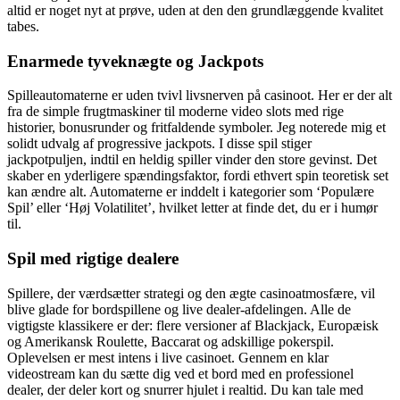
altid er noget nyt at prøve, uden at den den grundlæggende kvalitet
tabes.
Enarmede tyveknægte og Jackpots
Spilleautomaterne er uden tvivl livsnerven på casinoot. Her er der alt
fra de simple frugtmaskiner til moderne video slots med rige
historier, bonusrunder og fritfaldende symboler. Jeg noterede mig et
solidt udvalg af progressive jackpots. I disse spil stiger
jackpotpuljen, indtil en heldig spiller vinder den store gevinst. Det
skaber en yderligere spændingsfaktor, fordi ethvert spin teoretisk set
kan ændre alt. Automaterne er inddelt i kategorier som ‘Populære
Spil’ eller ‘Høj Volatilitet’, hvilket letter at finde det, du er i humør
til.
Spil med rigtige dealere
Spillere, der værdsætter strategi og den ægte casinoatmosfære, vil
blive glade for bordspillene og live dealer-afdelingen. Alle de
vigtigste klassikere er der: flere versioner af Blackjack, Europæisk
og Amerikansk Roulette, Baccarat og adskillige pokerspil.
Oplevelsen er mest intens i live casinoet. Gennem en klar
videostream kan du sætte dig ved et bord med en professionel
dealer, der deler kort og snurrer hjulet i realtid. Du kan tale med