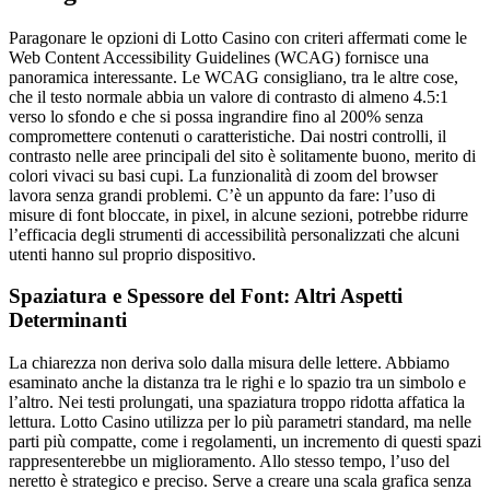
Paragonare le opzioni di Lotto Casino con criteri affermati come le
Web Content Accessibility Guidelines (WCAG) fornisce una
panoramica interessante. Le WCAG consigliano, tra le altre cose,
che il testo normale abbia un valore di contrasto di almeno 4.5:1
verso lo sfondo e che si possa ingrandire fino al 200% senza
compromettere contenuti o caratteristiche. Dai nostri controlli, il
contrasto nelle aree principali del sito è solitamente buono, merito di
colori vivaci su basi cupi. La funzionalità di zoom del browser
lavora senza grandi problemi. C’è un appunto da fare: l’uso di
misure di font bloccate, in pixel, in alcune sezioni, potrebbe ridurre
l’efficacia degli strumenti di accessibilità personalizzati che alcuni
utenti hanno sul proprio dispositivo.
Spaziatura e Spessore del Font: Altri Aspetti
Determinanti
La chiarezza non deriva solo dalla misura delle lettere. Abbiamo
esaminato anche la distanza tra le righi e lo spazio tra un simbolo e
l’altro. Nei testi prolungati, una spaziatura troppo ridotta affatica la
lettura. Lotto Casino utilizza per lo più parametri standard, ma nelle
parti più compatte, come i regolamenti, un incremento di questi spazi
rappresenterebbe un miglioramento. Allo stesso tempo, l’uso del
neretto è strategico e preciso. Serve a creare una scala grafica senza