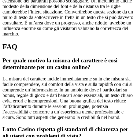
estensione dei paragrafi possono scoraggiare. Un incremento anche
modesto della dimensione del font e della distanza tra le righe
cambierebbe l’intera situazione. Convertirebbe questa sezione da un
muro di testo da sottoscrivere in fretta in un testo che si può davvero
consultare. È un’area dove un progresso, anche ridotto, avrebbe un
influenza enorme su come gli visitatori valutano la correttezza del
marchio.
FAQ
Per quale motivo la misura del carattere è così
determinante per un casino online?
La misura del carattere incide immediatamente su in che misura sia
facile comprendere, sul comfort della vista e sulla rapidità con cui si
comprende un’informazione. In un ambiente dove i particolari su
bonus, regole di gioco e dati bancari sono essenziali, un testo chiaro
evita errori e incomprensioni. Una buona grafica del testo riduce
l’affaticamento durante le sessioni prolungate, potenzia
l’accessibilità e concorre a un’esperienza utente professionale e
sicura. Sono tutti aspetti che generano la credibilità nel brand.
Lotto Casino rispetta gli standard di chiarezza per
gli utenti con problemi di vista?