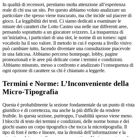
In qualità di recensori, prestiamo molta attenzione all’esperienza
reale di chi usa un sito. Per questo abbiamo voluto analizzare un
particolare che spesso viene trascurato, ma che incide sul piacere di
gioco. La leggibilità dei testi. Ci siamo dedicati a esaminare le
misure dei caratteri che Lotto Casino usa nelle sue differenti aree,
pensando soprattutto a un giocatore svizzero. La trasparenza di
un’iniziativa, i particolari di una slot, le norme di un torneo: ogni
vocabolo ha il suo valore. Il metodo in cui è esposta a livello visivo
può cambiare tutto, facendo diventare una consultazione piacevole
in una faticosa. Abbiamo percorso homepage, lobby, pagine
promozionali e le aree più delicate come i termini e condizioni.
Abbiamo misurato, messo a confronto e analizzato l’conseguenza di
ogni opzione di carattere su chi è chiamato a leggerle.
Termini e Norme: L’Inconveniente della
Micro-Tipografia
Questa è probabilmente la sezione fondamentale da un punto di vista
giuridico e di correttezza, ma anche la più difficile da rendere
fruibile. In questa sezione, purtroppo, l’usabilità spesso viene meno.
I blocchi di testo dei termini e condizioni, delle norme bonus e dei
giochi usano un corpo tipografico che tocca la microtipografia. Il
tipo di font è netto e lineare, ma la densità dell’informazione e la