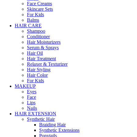
Face Creams
Skincare Sets
For Kids
Balms
HAIR CARE
Shampoo
Conditioner
Hair Moisturizers
Serum & Sprays
Hair Oil
Hair Treatment
Relaxer & Texturizer
Hair Styling
Hair Color
For Kids
MAKEUP
Eyes
Face
Lips
Nails
HAIR EXTENSION
Synthetic Hair
Braiding Hair
Synthetic Extensions
Ponytails