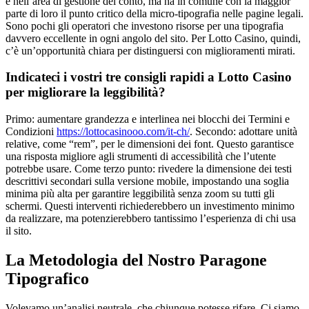
e nell’area di gestione del conto, ma ha in comune con la maggior
parte di loro il punto critico della micro-tipografia nelle pagine legali.
Sono pochi gli operatori che investono risorse per una tipografia
davvero eccellente in ogni angolo del sito. Per Lotto Casino, quindi,
c’è un’opportunità chiara per distinguersi con miglioramenti mirati.
Indicateci i vostri tre consigli rapidi a Lotto Casino
per migliorare la leggibilità?
Primo: aumentare grandezza e interlinea nei blocchi dei Termini e
Condizioni
https://lottocasinooo.com/it-ch/
. Secondo: adottare unità
relative, come “rem”, per le dimensioni dei font. Questo garantisce
una risposta migliore agli strumenti di accessibilità che l’utente
potrebbe usare. Come terzo punto: rivedere la dimensione dei testi
descrittivi secondari sulla versione mobile, impostando una soglia
minima più alta per garantire leggibilità senza zoom su tutti gli
schermi. Questi interventi richiederebbero un investimento minimo
da realizzare, ma potenzierebbero tantissimo l’esperienza di chi usa
il sito.
La Metodologia del Nostro Paragone
Tipografico
Volevamo un’analisi neutrale, che chiunque potesse rifare. Ci siamo