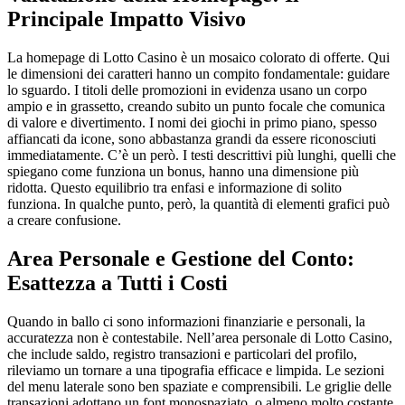
Principale Impatto Visivo
La homepage di Lotto Casino è un mosaico colorato di offerte. Qui
le dimensioni dei caratteri hanno un compito fondamentale: guidare
lo sguardo. I titoli delle promozioni in evidenza usano un corpo
ampio e in grassetto, creando subito un punto focale che comunica
di valore e divertimento. I nomi dei giochi in primo piano, spesso
affiancati da icone, sono abbastanza grandi da essere riconosciuti
immediatamente. C’è un però. I testi descrittivi più lunghi, quelli che
spiegano come funziona un bonus, hanno una dimensione più
ridotta. Questo equilibrio tra enfasi e informazione di solito
funziona. In qualche punto, però, la quantità di elementi grafici può
a creare confusione.
Area Personale e Gestione del Conto:
Esattezza a Tutti i Costi
Quando in ballo ci sono informazioni finanziarie e personali, la
accuratezza non è contestabile. Nell’area personale di Lotto Casino,
che include saldo, registro transazioni e particolari del profilo,
rileviamo un tornare a una tipografia efficace e limpida. Le sezioni
del menu laterale sono ben spaziate e comprensibili. Le griglie delle
transazioni adottano un font monospaziato, o almeno molto costante,