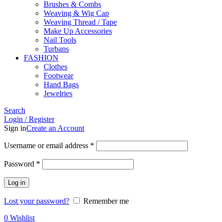
Brushes & Combs
Weaving & Wig Cap
Weaving Thread / Tape
Make Up Accessories
Nail Tools
Turbans
FASHION
Clothes
Footwear
Hand Bags
Jewelries
Search
Login / Register
Sign in
Create an Account
Required
Username or email address
*
Required
Password
*
Log in
Lost your password?
Remember me
0
Wishlist