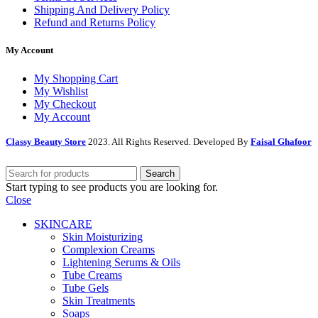
Shipping And Delivery Policy
Refund and Returns Policy
My Account
My Shopping Cart
My Wishlist
My Checkout
My Account
Classy Beauty Store
2023. All Rights Reserved. Developed By
Faisal Ghafoor
Search
Start typing to see products you are looking for.
Close
SKINCARE
Skin Moisturizing
Complexion Creams
Lightening Serums & Oils
Tube Creams
Tube Gels
Skin Treatments
Soaps