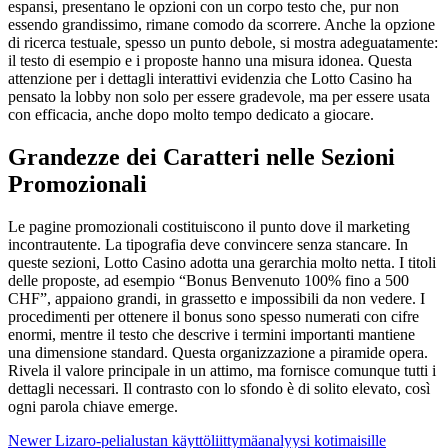
espansi, presentano le opzioni con un corpo testo che, pur non
essendo grandissimo, rimane comodo da scorrere. Anche la opzione
di ricerca testuale, spesso un punto debole, si mostra adeguatamente:
il testo di esempio e i proposte hanno una misura idonea. Questa
attenzione per i dettagli interattivi evidenzia che Lotto Casino ha
pensato la lobby non solo per essere gradevole, ma per essere usata
con efficacia, anche dopo molto tempo dedicato a giocare.
Grandezze dei Caratteri nelle Sezioni
Promozionali
Le pagine promozionali costituiscono il punto dove il marketing
incontrautente. La tipografia deve convincere senza stancare. In
queste sezioni, Lotto Casino adotta una gerarchia molto netta. I titoli
delle proposte, ad esempio “Bonus Benvenuto 100% fino a 500
CHF”, appaiono grandi, in grassetto e impossibili da non vedere. I
procedimenti per ottenere il bonus sono spesso numerati con cifre
enormi, mentre il testo che descrive i termini importanti mantiene
una dimensione standard. Questa organizzazione a piramide opera.
Rivela il valore principale in un attimo, ma fornisce comunque tutti i
dettagli necessari. Il contrasto con lo sfondo è di solito elevato, così
ogni parola chiave emerge.
Newer
Lizaro-pelialustan käyttöliittymäanalyysi kotimaisille