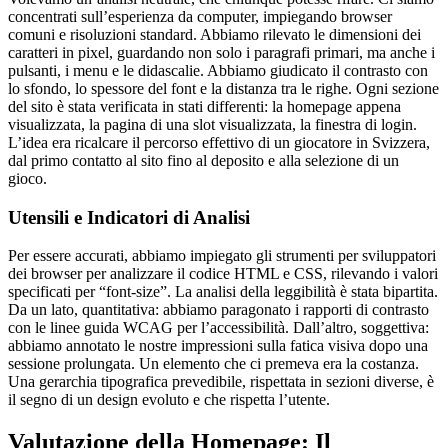
concentrati sull’esperienza da computer, impiegando browser
comuni e risoluzioni standard. Abbiamo rilevato le dimensioni dei
caratteri in pixel, guardando non solo i paragrafi primari, ma anche i
pulsanti, i menu e le didascalie. Abbiamo giudicato il contrasto con
lo sfondo, lo spessore del font e la distanza tra le righe. Ogni sezione
del sito è stata verificata in stati differenti: la homepage appena
visualizzata, la pagina di una slot visualizzata, la finestra di login.
L’idea era ricalcare il percorso effettivo di un giocatore in Svizzera,
dal primo contatto al sito fino al deposito e alla selezione di un
gioco.
Utensili e Indicatori di Analisi
Per essere accurati, abbiamo impiegato gli strumenti per sviluppatori
dei browser per analizzare il codice HTML e CSS, rilevando i valori
specificati per “font-size”. La analisi della leggibilità è stata bipartita.
Da un lato, quantitativa: abbiamo paragonato i rapporti di contrasto
con le linee guida WCAG per l’accessibilità. Dall’altro, soggettiva:
abbiamo annotato le nostre impressioni sulla fatica visiva dopo una
sessione prolungata. Un elemento che ci premeva era la costanza.
Una gerarchia tipografica prevedibile, rispettata in sezioni diverse, è
il segno di un design evoluto e che rispetta l’utente.
Valutazione della Homepage: Il