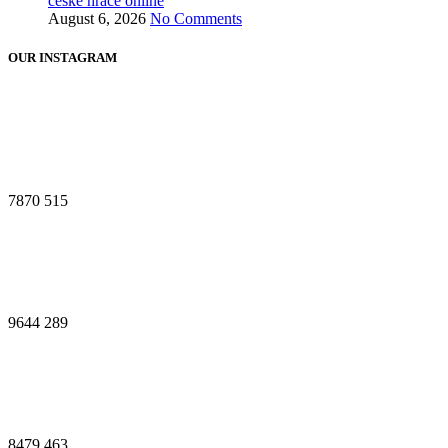
české hráče online
August 6, 2026
No Comments
OUR INSTAGRAM
7870
515
9644
289
8479
463