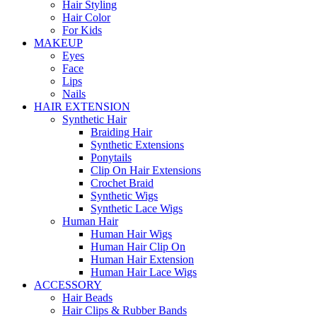
Hair Styling
Hair Color
For Kids
MAKEUP
Eyes
Face
Lips
Nails
HAIR EXTENSION
Synthetic Hair
Braiding Hair
Synthetic Extensions
Ponytails
Clip On Hair Extensions
Crochet Braid
Synthetic Wigs
Synthetic Lace Wigs
Human Hair
Human Hair Wigs
Human Hair Clip On
Human Hair Extension
Human Hair Lace Wigs
ACCESSORY
Hair Beads
Hair Clips & Rubber Bands