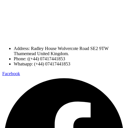
Address: Radley House Wolvercote Road SE2 9TW
Thamemead United Kingdom.
Phone: ((+44) 07417441853
Whatsapp: (+44) 07417441853
Facebook