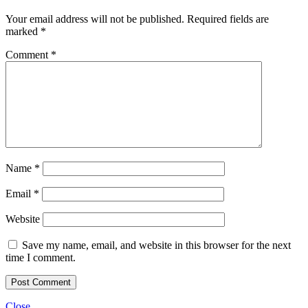
Your email address will not be published.
Required fields are
marked
*
Comment
*
Name
*
Email
*
Website
Save my name, email, and website in this browser for the next
time I comment.
Close