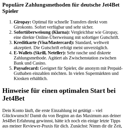
Populäre Zahlungsmethoden für deutsche Jet4Bet
Spieler
Giropay:
Optimal für schnelle Transfers direkt vom
Girokonto. Sofort verfügbar und sehr sicher.
Sofortüberweisung (Klarna):
Vergleichbar wie Giropay,
eine direkte Online-Überweisung mit sofortiger Gutschrift.
Kreditkarte (Visa/Mastercard):
Standard, weltweit
akzeptiert. Die Gutschrift erfolgt meist unverzüglich.
E-Wallets (Skrill, Neteller):
Sehr rasche und diskrete
Zahlungsmethode. Agitiert als Zwischenstation zwischen
Bank und Casino.
Paysafecard:
Geeignet für Spieler, die anonym mit Prepaid-
Guthaben einzahlen möchten. In vielen Supermärkten und
Kiosken erhältlich.
Hinweise für einen optimalen Start bei
Jet4Bet
Dein Konto läuft, die erste Einzahlung ist getätigt – viel
Glückwunsch! Damit du von Beginn an das Maximum aus deiner
Jet4Bet Erfahrung gewinnst, hätte ich noch ein einige letzte Tipps
aus meiner Reviewer-Praxis für dich. Zunächst: Nimm dir dir Zeit,