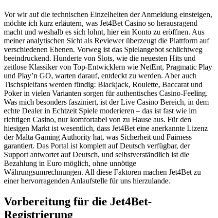
Vor wir auf die technischen Einzelheiten der Anmeldung einsteigen,
möchte ich kurz erläutern, was Jet4Bet Casino so herausragend
macht und weshalb es sich lohnt, hier ein Konto zu eröffnen. Aus
meiner analytischen Sicht als Reviewer überzeugt die Plattform auf
verschiedenen Ebenen. Vorweg ist das Spielangebot schlichtweg
beeindruckend. Hunderte von Slots, wie die neuesten Hits und
zeitlose Klassiker von Top-Entwicklern wie NetEnt, Pragmatic Play
und Play’n GO, warten darauf, entdeckt zu werden. Aber auch
Tischspielfans werden fündig: Blackjack, Roulette, Baccarat und
Poker in vielen Varianten sorgen für authentisches Casino-Feeling.
Was mich besonders fasziniert, ist der Live Casino Bereich, in dem
echte Dealer in Echtzeit Spiele moderieren – das ist fast wie im
richtigen Casino, nur komfortabel von zu Hause aus. Für den
hiesigen Markt ist wesentlich, dass Jet4Bet eine anerkannte Lizenz
der Malta Gaming Authority hat, was Sicherheit und Fairness
garantiert. Das Portal ist komplett auf Deutsch verfügbar, der
Support antwortet auf Deutsch, und selbstverständlich ist die
Bezahlung in Euro möglich, ohne unnötige
Währungsumrechnungen. All diese Faktoren machen Jet4Bet zu
einer hervorragenden Anlaufstelle für uns hierzulande.
Vorbereitung für die Jet4Bet-
Registrierung