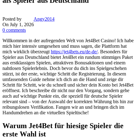
als Spieler aus Deutschland
Posted by
Angy2014
On July 1, 2026
0
comments
Willkommen in der aufregenden Welt von Jet4Bet Casino! Ich habe
mich hier intensiv umgesehen und muss sagen, die Plattform hat
mich wirklich überzeugt
https://jet4bets.eu/de-de/
. Besonders für
Spieler aus Deutschland bietet Jet4Bet ein rundum stimmiges Paket
aus erstklassigen Spielen, attraktiven Bonusaktionen und einem
nahtlosen Spielerlebnis. Doch bevor du dich ins Spielgeschehen
stürzt, ist der erste, wichtige Schritt die Registrierung. In diesem
umfassenden Guide nehme ich dich an die Hand und zeige dir
Schritt für Schritt, wie du schnell und sicher dein Konto bei Jet4Bet
eröffnest. Ich beschreibe dir nicht nur den Vorgang, sondern gehe
auch auf wichtige Punkte ein, die speziell für deutsche Spieler
relevant sind – von der Auswahl der korrekten Währung bis hin zur
reibungslosen Verifikation. Fangen wir an und bringen dich im
Handumdrehen an die virtuellen Spieltische!
Warum Jet4Bet für hiesige Spieler die
erste Wahl ist