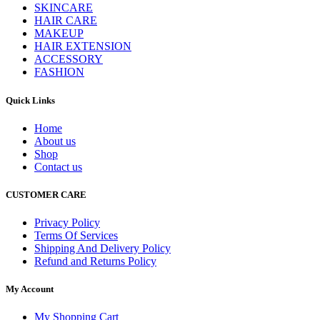
SKINCARE
HAIR CARE
MAKEUP
HAIR EXTENSION
ACCESSORY
FASHION
Quick Links
Home
About us
Shop
Contact us
CUSTOMER CARE
Privacy Policy
Terms Of Services
Shipping And Delivery Policy
Refund and Returns Policy
My Account
My Shopping Cart