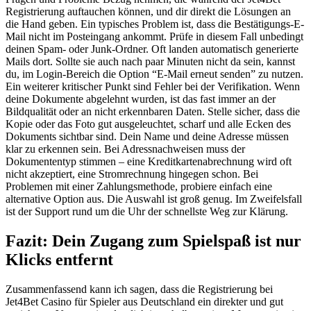
Registrierung auftauchen können, und dir direkt die Lösungen an
die Hand geben. Ein typisches Problem ist, dass die Bestätigungs-E-
Mail nicht im Posteingang ankommt. Prüfe in diesem Fall unbedingt
deinen Spam- oder Junk-Ordner. Oft landen automatisch generierte
Mails dort. Sollte sie auch nach paar Minuten nicht da sein, kannst
du, im Login-Bereich die Option “E-Mail erneut senden” zu nutzen.
Ein weiterer kritischer Punkt sind Fehler bei der Verifikation. Wenn
deine Dokumente abgelehnt wurden, ist das fast immer an der
Bildqualität oder an nicht erkennbaren Daten. Stelle sicher, dass die
Kopie oder das Foto gut ausgeleuchtet, scharf und alle Ecken des
Dokuments sichtbar sind. Dein Name und deine Adresse müssen
klar zu erkennen sein. Bei Adressnachweisen muss der
Dokumententyp stimmen – eine Kreditkartenabrechnung wird oft
nicht akzeptiert, eine Stromrechnung hingegen schon. Bei
Problemen mit einer Zahlungsmethode, probiere einfach eine
alternative Option aus. Die Auswahl ist groß genug. Im Zweifelsfall
ist der Support rund um die Uhr der schnellste Weg zur Klärung.
Fazit: Dein Zugang zum Spielspaß ist nur
Klicks entfernt
Zusammenfassend kann ich sagen, dass die Registrierung bei
Jet4Bet Casino für Spieler aus Deutschland ein direkter und gut