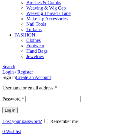
Brushes & Combs
Weaving & Wig Cap
Weaving Thread / Tape
Make Up Accessories
Nail Tools
Turbans
FASHION
Clothes
Footwear
Hand Bags
Jewelries
Search
Login / Register
Sign in
Create an Account
Required
Username or email address
*
Required
Password
*
Log in
Lost your password?
Remember me
0
Wishlist