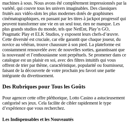
machines à sous. Nous avons été complètement impressionnés par la
variété, qui couvre tous les univers imaginables. Des classiques
fruités aux vidéo-slots les plus modernes dotés de graphismes
cinématographiques, en passant par les titres à jackpot progressif qui
peuvent transformer une vie en un seul tour, rien ne manque. Les
plus grands studios du monde, tels que NetEnt, Play’n GO,
Pragmatic Play et ELK Studios, y exposent leurs chefs-d’œuvre.
Cette diversité est cruciale, car elle garantit que chaque joueur, du
novice au vétéran, trouve chaussure à son pied. La plateforme est
constamment renouvelée avec de nouvelles sorties, garantissant que
la nouveauté et l’enthousiasme sont perpétuels. Se promener dans ce
catalogue est un plaisir en soi, avec des filtres intuitifs qui vous
offrent de trier par thème, caractéristique, popularité ou fournisseur,
faisant de la découverte de votre prochain jeu favori une partie
intégrante du divertissement.
Des Rubriques pour Tous les Goûts
Pour agencer cette offre pléthorique, Lotto Casino a astucieusement
catégorisé ses jeux. Cela facilite de cibler rapidement le type
d’expérience que vous recherchez.
Les Indispensables et les Nouveautés