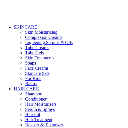
SKINCARE
Skin Moisturizing
Complexion Creams
Lightening Serums & Oils
Tube Creams
Tube Gels
Skin Treatments
Soaps
Face Creams
Skincare Sets
For Kids
Balms
HAIR CARE
Shampoo
Conditioner
Hair Moisturizers
Serum & Sprays
Hair Oil
Hair Treatment
Relaxer & Texturizer