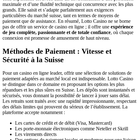
maximale et d’une fluidité technique qui concurrence avec les plus
grands. Elle saisit et s’adapte parfaitement aux exigences
particulières du marché suisse, tant en termes de moyens de
paiement que de assistance. En résumé, Lotto Casino ne se borne
pas de offrir un service de casino en ligne ; il offre une
expérience
de jeu complète, passionnante et de totale confiance
, où chaque
connexion est promesse de amusement de haut niveau.
Méthodes de Paiement : Vitesse et
Sécurité à la Suisse
Pour un casino en ligne leader, offrir une sélection de solutions de
paiement adaptées au marché local est indispensable. Lotto Casino
se distingue dans ce domaine en proposant les options les plus
répandues et les plus sûres en Suisse. Les dépôts sont instantanés et
sécurisés, vous donnant la possibilité de lancer à jouer sans délai.
Les retraits sont traités avec une rapidité impressionnante, respectant
des délais limites qui prouvent du sérieux de l’établissement. La
plateforme accepte notamment :
Les cartes de crédit et de débit (Visa, Mastercard)
Les porte-monnaie électroniques comme Neteller et Skrill
Les virements directs
Des options de paiement locales et modernes pour une liaison