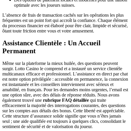
optimale avec les joueurs suisses.
L’absence de frais de transaction cachés sur les opérations les plus
fréquentes est un point fort qui accroît la confiance. Chaque élément
du processus financier est élaboré pour être clair, limpide et sécurisé,
ôtant toute friction entre vous et votre amusement.
Assistance Clientèle : Un Accueil
Permanent
Même sur la plateforme la mieux huilée, des questions peuvent
surgir. Lotto Casino le comprend et a instauré un service clientèle
multicanaux efficace et professionnel. L’assistance en direct par chat
est notre option privilégiée : accessible en permanence, la connexion
est instantanée et les conseillers interviennent avec sérieux et
amabilité, en français. Pour les demandes moins urgentes, l’email est
une option sûre, avec des délais de réponse réduits. Nous avons
également trouvé une
rubrique FAQ détaillée
qui traite
efficacement la majorité des interrogations courantes, des questions
sur les comptes aux détails des bonus. Cette liberté est appréciable.
Cette structure d’assurance solide signifie que vous n’êtes jamais
seul ; une aide qualifiée est toujours à quelques clics, consolidant le
sentiment de sécurité et de valorisation du joueur.