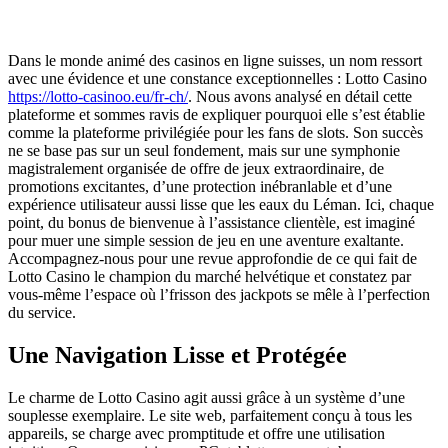
Dans le monde animé des casinos en ligne suisses, un nom ressort
avec une évidence et une constance exceptionnelles : Lotto Casino
https://lotto-casinoo.eu/fr-ch/
. Nous avons analysé en détail cette
plateforme et sommes ravis de expliquer pourquoi elle s’est établie
comme la plateforme privilégiée pour les fans de slots. Son succès
ne se base pas sur un seul fondement, mais sur une symphonie
magistralement organisée de offre de jeux extraordinaire, de
promotions excitantes, d’une protection inébranlable et d’une
expérience utilisateur aussi lisse que les eaux du Léman. Ici, chaque
point, du bonus de bienvenue à l’assistance clientèle, est imaginé
pour muer une simple session de jeu en une aventure exaltante.
Accompagnez-nous pour une revue approfondie de ce qui fait de
Lotto Casino le champion du marché helvétique et constatez par
vous-même l’espace où l’frisson des jackpots se mêle à l’perfection
du service.
Une Navigation Lisse et Protégée
Le charme de Lotto Casino agit aussi grâce à un système d’une
souplesse exemplaire. Le site web, parfaitement conçu à tous les
appareils, se charge avec promptitude et offre une utilisation