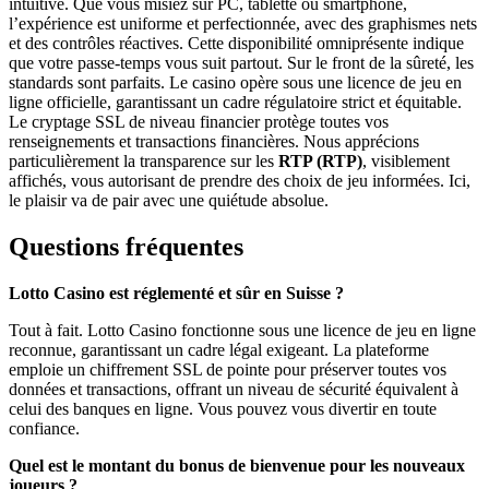
intuitive. Que vous misiez sur PC, tablette ou smartphone,
l’expérience est uniforme et perfectionnée, avec des graphismes nets
et des contrôles réactives. Cette disponibilité omniprésente indique
que votre passe-temps vous suit partout. Sur le front de la sûreté, les
standards sont parfaits. Le casino opère sous une licence de jeu en
ligne officielle, garantissant un cadre régulatoire strict et équitable.
Le cryptage SSL de niveau financier protège toutes vos
renseignements et transactions financières. Nous apprécions
particulièrement la transparence sur les
RTP (RTP)
, visiblement
affichés, vous autorisant de prendre des choix de jeu informées. Ici,
le plaisir va de pair avec une quiétude absolue.
Questions fréquentes
Lotto Casino est réglementé et sûr en Suisse ?
Tout à fait. Lotto Casino fonctionne sous une licence de jeu en ligne
reconnue, garantissant un cadre légal exigeant. La plateforme
emploie un chiffrement SSL de pointe pour préserver toutes vos
données et transactions, offrant un niveau de sécurité équivalent à
celui des banques en ligne. Vous pouvez vous divertir en toute
confiance.
Quel est le montant du bonus de bienvenue pour les nouveaux
joueurs ?