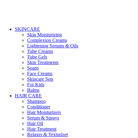
SKINCARE
Skin Moisturizing
Complexion Creams
Lightening Serums & Oils
Tube Creams
Tube Gels
Skin Treatments
Soaps
Face Creams
Skincare Sets
For Kids
Balms
HAIR CARE
Shampoo
Conditioner
Hair Moisturizers
Serum & Sprays
Hair Oil
Hair Treatment
Relaxer & Texturizer