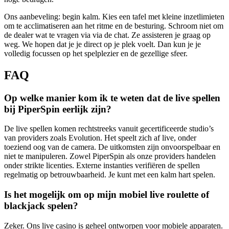
Ons aanbeveling: begin kalm. Kies een tafel met kleine inzetlimieten
om te acclimatiseren aan het ritme en de besturing. Schroom niet om
de dealer wat te vragen via via de chat. Ze assisteren je graag op
weg. We hopen dat je je direct op je plek voelt. Dan kun je je
volledig focussen op het spelplezier en de gezellige sfeer.
FAQ
Op welke manier kom ik te weten dat de live spellen
bij PiperSpin eerlijk zijn?
De live spellen komen rechtstreeks vanuit gecertificeerde studio’s
van providers zoals Evolution. Het speelt zich af live, onder
toeziend oog van de camera. De uitkomsten zijn onvoorspelbaar en
niet te manipuleren. Zowel PiperSpin als onze providers handelen
onder strikte licenties. Externe instanties verifiëren de spellen
regelmatig op betrouwbaarheid. Je kunt met een kalm hart spelen.
Is het mogelijk om op mijn mobiel live roulette of
blackjack spelen?
Zeker. Ons live casino is geheel ontworpen voor mobiele apparaten.