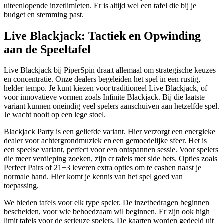
uiteenlopende inzetlimieten. Er is altijd wel een tafel die bij je
budget en stemming past.
Live Blackjack: Tactiek en Opwinding
aan de Speeltafel
Live Blackjack bij PiperSpin draait allemaal om strategische keuzes
en concentratie. Onze dealers begeleiden het spel in een rustig,
helder tempo. Je kunt kiezen voor traditioneel Live Blackjack, of
voor innovatieve vormen zoals Infinite Blackjack. Bij die laatste
variant kunnen oneindig veel spelers aanschuiven aan hetzelfde spel.
Je wacht nooit op een lege stoel.
Blackjack Party is een geliefde variant. Hier verzorgt een energieke
dealer voor achtergrondmuziek en een gemoedelijke sfeer. Het is
een speelse variant, perfect voor een ontspannen sessie. Voor spelers
die meer verdieping zoeken, zijn er tafels met side bets. Opties zoals
Perfect Pairs of 21+3 leveren extra opties om te cashen naast je
normale hand. Hier komt je kennis van het spel goed van
toepassing.
We bieden tafels voor elk type speler. De inzetbedragen beginnen
bescheiden, voor wie behoedzaam wil beginnen. Er zijn ook high
limit tafels voor de serieuze spelers. De kaarten worden gedeeld uit