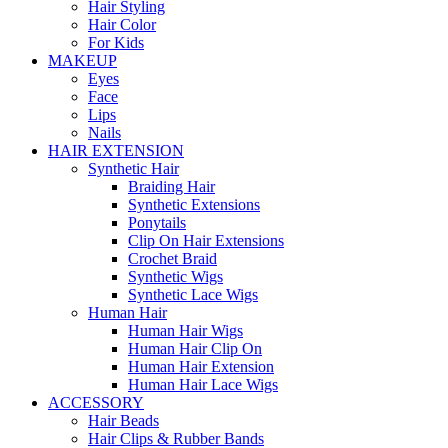
Hair Styling
Hair Color
For Kids
MAKEUP
Eyes
Face
Lips
Nails
HAIR EXTENSION
Synthetic Hair
Braiding Hair
Synthetic Extensions
Ponytails
Clip On Hair Extensions
Crochet Braid
Synthetic Wigs
Synthetic Lace Wigs
Human Hair
Human Hair Wigs
Human Hair Clip On
Human Hair Extension
Human Hair Lace Wigs
ACCESSORY
Hair Beads
Hair Clips & Rubber Bands