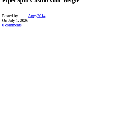
PiperSpin Casino voor België
Posted by
Angy2014
On July 1, 2026
0
comments