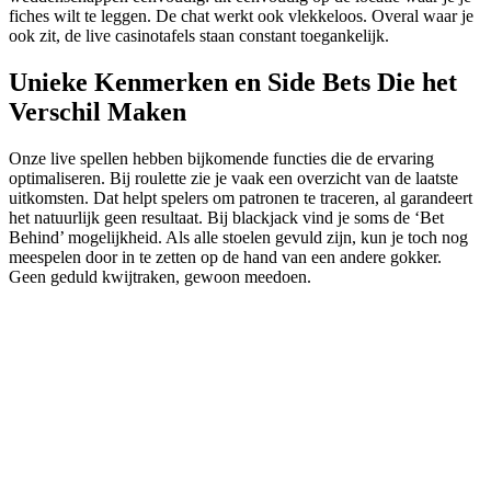
fiches wilt te leggen. De chat werkt ook vlekkeloos. Overal waar je
ook zit, de live casinotafels staan constant toegankelijk.
Unieke Kenmerken en Side Bets Die het
Verschil Maken
Onze live spellen hebben bijkomende functies die de ervaring
optimaliseren. Bij roulette zie je vaak een overzicht van de laatste
uitkomsten. Dat helpt spelers om patronen te traceren, al garandeert
het natuurlijk geen resultaat. Bij blackjack vind je soms de ‘Bet
Behind’ mogelijkheid. Als alle stoelen gevuld zijn, kun je toch nog
meespelen door in te zetten op de hand van een andere gokker.
Geen geduld kwijtraken, gewoon meedoen.