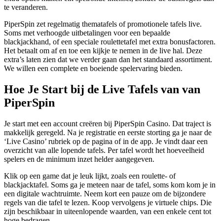
te veranderen.
PiperSpin zet regelmatig thematafels of promotionele tafels live.
Soms met verhoogde uitbetalingen voor een bepaalde
blackjackhand, of een speciale roulettetafel met extra bonusfactoren.
Het betaalt om af en toe een kijkje te nemen in de live hal. Deze
extra’s laten zien dat we verder gaan dan het standaard assortiment.
We willen een complete en boeiende spelervaring bieden.
Hoe Je Start bij de Live Tafels van van
PiperSpin
Je start met een account creëren bij PiperSpin Casino. Dat traject is
makkelijk geregeld. Na je registratie en eerste storting ga je naar de
‘Live Casino’ rubriek op de pagina of in de app. Je vindt daar een
overzicht van alle lopende tafels. Per tafel wordt het hoeveelheid
spelers en de minimum inzet helder aangegeven.
Klik op een game dat je leuk lijkt, zoals een roulette- of
blackjacktafel. Soms ga je meteen naar de tafel, soms kom kom je in
een digitale wachtruimte. Neem kort een pauze om de bijzondere
regels van die tafel te lezen. Koop vervolgens je virtuele chips. Die
zijn beschikbaar in uiteenlopende waarden, van een enkele cent tot
hoge bedragen.