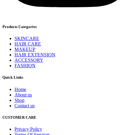
Products Categories
SKINCARE
HAIR CARE
MAKEUP
HAIR EXTENSION
ACCESSORY
FASHION
Quick Links
Home
About us
Shop
Contact us
CUSTOMER CARE
Privacy Policy
Terms Of Services