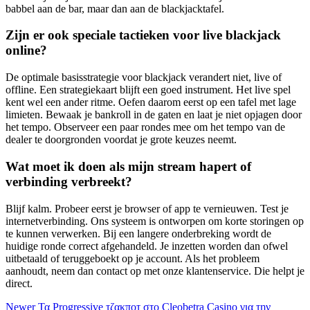
babbel aan de bar, maar dan aan de blackjacktafel.
Zijn er ook speciale tactieken voor live blackjack
online?
De optimale basisstrategie voor blackjack verandert niet, live of
offline. Een strategiekaart blijft een goed instrument. Het live spel
kent wel een ander ritme. Oefen daarom eerst op een tafel met lage
limieten. Bewaak je bankroll in de gaten en laat je niet opjagen door
het tempo. Observeer een paar rondes mee om het tempo van de
dealer te doorgronden voordat je grote keuzes neemt.
Wat moet ik doen als mijn stream hapert of
verbinding verbreekt?
Blijf kalm. Probeer eerst je browser of app te vernieuwen. Test je
internetverbinding. Ons systeem is ontworpen om korte storingen op
te kunnen verwerken. Bij een langere onderbreking wordt de
huidige ronde correct afgehandeld. Je inzetten worden dan ofwel
uitbetaald of teruggeboekt op je account. Als het probleem
aanhoudt, neem dan contact op met onze klantenservice. Die helpt je
direct.
Newer
Τα Progressive τζακποτ στο Cleobetra Casino για την