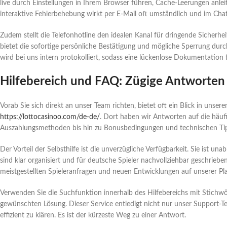
live durch Einstellungen in Ihrem Browser führen, Cache-Leerungen anleit
interaktive Fehlerbehebung wirkt per E-Mail oft umständlich und im Cha
Zudem stellt die Telefonhotline den idealen Kanal für dringende Sicherhe
bietet die sofortige persönliche Bestätigung und mögliche Sperrung durc
wird bei uns intern protokolliert, sodass eine lückenlose Dokumentation f
Hilfebereich und FAQ: Zügige Antworten 
Vorab Sie sich direkt an unser Team richten, bietet oft ein Blick in unse
https://lottocasinoo.com/de-de/
. Dort haben wir Antworten auf die häuf
Auszahlungsmethoden bis hin zu Bonusbedingungen und technischen Tipps
Der Vorteil der Selbsthilfe ist die unverzügliche Verfügbarkeit. Sie ist u
sind klar organisiert und für deutsche Spieler nachvollziehbar geschriebe
meistgestellten Spieleranfragen und neuen Entwicklungen auf unserer Pla
Verwenden Sie die Suchfunktion innerhalb des Hilfebereichs mit Stichwö
gewünschten Lösung. Dieser Service entledigt nicht nur unser Support-Te
effizient zu klären. Es ist der kürzeste Weg zu einer Antwort.