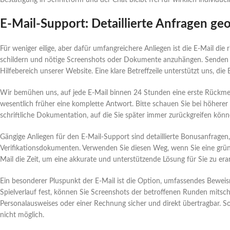
Bestätigung in Schriftform und der Chat bleibt frei für wirklich individue
E-Mail-Support: Detaillierte Anfragen ge
Für weniger eilige, aber dafür umfangreichere Anliegen ist die E-Mail die 
schildern und nötige Screenshots oder Dokumente anzuhängen. Senden Si
Hilfebereich unserer Website. Eine klare Betreffzeile unterstützt uns, die
Wir bemühen uns, auf jede E-Mail binnen 24 Stunden eine erste Rückmeld
wesentlich früher eine komplette Antwort. Bitte schauen Sie bei höherer 
schriftliche Dokumentation, auf die Sie später immer zurückgreifen könn
Gängige Anliegen für den E-Mail-Support sind detaillierte Bonusanfrag
Verifikationsdokumenten. Verwenden Sie diesen Weg, wenn Sie eine gründ
Mail die Zeit, um eine akkurate und unterstützende Lösung für Sie zu era
Ein besonderer Pluspunkt der E-Mail ist die Option, umfassendes Beweis
Spielverlauf fest, können Sie Screenshots der betroffenen Runden mitsch
Personalausweises oder einer Rechnung sicher und direkt übertragbar. S
nicht möglich.