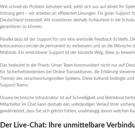
Wie schnell ein Problem behoben wird, wirkt sich aus auf direkt Ihr Spi
Störung geht – wir arbeiten an effizienten Lösungen. Ein guter Support förd
Deutschland essenziell. Wir investieren deshalb fortlaufend in die Schul
garantieren zu können.
Parallel dazu ist der Support für uns eine wertvolle Feedback-Schleife. 
lottocasinoo.com/de-de permanent zu verbessern und an die Wünsche der
Maßstab. Ein erreichbarer Support ist der kürzeste Weg, diese zu bewer
Das bedeutet in der Praxis: Unser Team kommuniziert nicht nur auf Deut
für Sicherheitsbedenken bei Online-Transaktionen, die Erklärung steuerr
Themen des verantwortungsvollen Spielens. Diese kulturell bedingte und
Support-Teams.
Unsere technische Infrastruktur ist auf Schnelligkeit und Betriebssicherh
Mitarbeiter im Chat kann deshalb den vollständigen Verlauf Ihrer vorher
gewährleistet, dass Sie sich gehört fühlen, unabhängig davon welchen Ka
Der Live-Chat: Ihre unmittelbare Verbindu