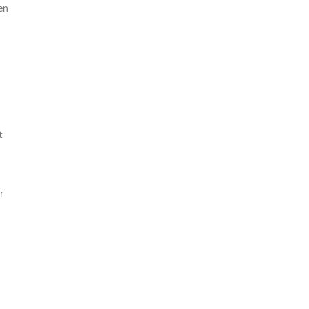
en
t
r