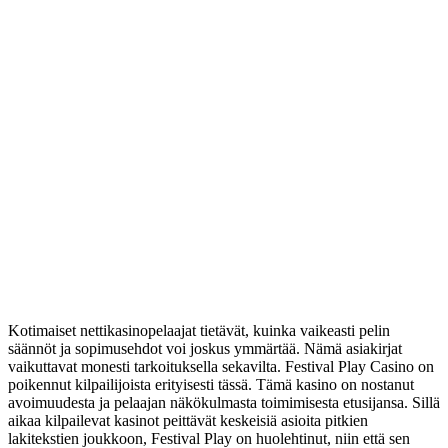
Kotimaiset nettikasinopelaajat tietävät, kuinka vaikeasti pelin
säännöt ja sopimusehdot voi joskus ymmärtää. Nämä asiakirjat
vaikuttavat monesti tarkoituksella sekavilta. Festival Play Casino on
poikennut kilpailijoista erityisesti tässä. Tämä kasino on nostanut
avoimuudesta ja pelaajan näkökulmasta toimimisesta etusijansa. Sillä
aikaa kilpailevat kasinot peittävät keskeisiä asioita pitkien
lakitekstien joukkoon, Festival Play on huolehtinut, niin että sen