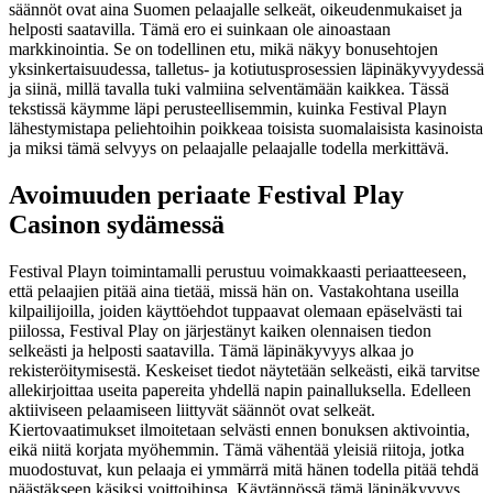
säännöt ovat aina Suomen pelaajalle selkeät, oikeudenmukaiset ja
helposti saatavilla. Tämä ero ei suinkaan ole ainoastaan
markkinointia. Se on todellinen etu, mikä näkyy bonusehtojen
yksinkertaisuudessa, talletus- ja kotiutusprosessien läpinäkyvyydessä
ja siinä, millä tavalla tuki valmiina selventämään kaikkea. Tässä
tekstissä käymme läpi perusteellisemmin, kuinka Festival Playn
lähestymistapa peliehtoihin poikkeaa toisista suomalaisista kasinoista
ja miksi tämä selvyys on pelaajalle pelaajalle todella merkittävä.
Avoimuuden periaate Festival Play
Casinon sydämessä
Festival Playn toimintamalli perustuu voimakkaasti periaatteeseen,
että pelaajien pitää aina tietää, missä hän on. Vastakohtana useilla
kilpailijoilla, joiden käyttöehdot tuppaavat olemaan epäselvästi tai
piilossa, Festival Play on järjestänyt kaiken olennaisen tiedon
selkeästi ja helposti saatavilla. Tämä läpinäkyvyys alkaa jo
rekisteröitymisestä. Keskeiset tiedot näytetään selkeästi, eikä tarvitse
allekirjoittaa useita papereita yhdellä napin painalluksella. Edelleen
aktiiviseen pelaamiseen liittyvät säännöt ovat selkeät.
Kiertovaatimukset ilmoitetaan selvästi ennen bonuksen aktivointia,
eikä niitä korjata myöhemmin. Tämä vähentää yleisiä riitoja, jotka
muodostuvat, kun pelaaja ei ymmärrä mitä hänen todella pitää tehdä
päästäkseen käsiksi voittoihinsa. Käytännössä tämä läpinäkyvyys