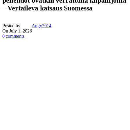
peliehdot ovatkin verrattuna kilpailijoilla
– Vertaileva katsaus Suomessa
Posted by
Angy2014
On July 1, 2026
0
comments