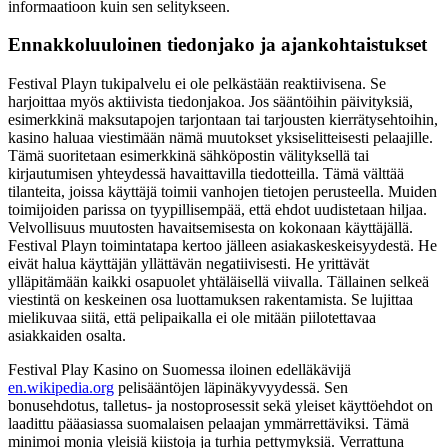
informaatioon kuin sen selitykseen.
Ennakkoluuloinen tiedonjako ja ajankohtaistukset
Festival Playn tukipalvelu ei ole pelkästään reaktiivisena. Se
harjoittaa myös aktiivista tiedonjakoa. Jos sääntöihin päivityksiä,
esimerkkinä maksutapojen tarjontaan tai tarjousten kierrätysehtoihin,
kasino haluaa viestimään nämä muutokset yksiselitteisesti pelaajille.
Tämä suoritetaan esimerkkinä sähköpostin välityksellä tai
kirjautumisen yhteydessä havaittavilla tiedotteilla. Tämä välttää
tilanteita, joissa käyttäjä toimii vanhojen tietojen perusteella. Muiden
toimijoiden parissa on tyypillisempää, että ehdot uudistetaan hiljaa.
Velvollisuus muutosten havaitsemisesta on kokonaan käyttäjällä.
Festival Playn toimintatapa kertoo jälleen asiakaskeskeisyydestä. He
eivät halua käyttäjän yllättävän negatiivisesti. He yrittävät
ylläpitämään kaikki osapuolet yhtäläisellä viivalla. Tällainen selkeä
viestintä on keskeinen osa luottamuksen rakentamista. Se lujittaa
mielikuvaa siitä, että pelipaikalla ei ole mitään piilotettavaa
asiakkaiden osalta.
Festival Play Kasino on Suomessa iloinen edelläkävijä
en.wikipedia.org
pelisääntöjen läpinäkyvyydessä. Sen
bonusehdotus, talletus- ja nostoprosessit sekä yleiset käyttöehdot on
laadittu pääasiassa suomalaisen pelaajan ymmärrettäviksi. Tämä
minimoi monia yleisiä kiistoja ja turhia pettymyksiä. Verrattuna