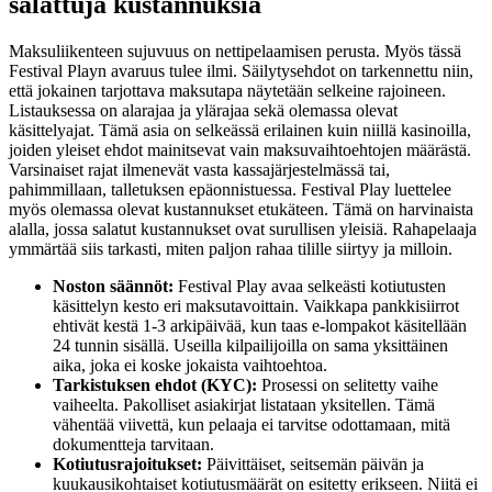
salattuja kustannuksia
Maksuliikenteen sujuvuus on nettipelaamisen perusta. Myös tässä
Festival Playn avaruus tulee ilmi. Säilytysehdot on tarkennettu niin,
että jokainen tarjottava maksutapa näytetään selkeine rajoineen.
Listauksessa on alarajaa ja ylärajaa sekä olemassa olevat
käsittelyajat. Tämä asia on selkeässä erilainen kuin niillä kasinoilla,
joiden yleiset ehdot mainitsevat vain maksuvaihtoehtojen määrästä.
Varsinaiset rajat ilmenevät vasta kassajärjestelmässä tai,
pahimmillaan, talletuksen epäonnistuessa. Festival Play luettelee
myös olemassa olevat kustannukset etukäteen. Tämä on harvinaista
alalla, jossa salatut kustannukset ovat surullisen yleisiä. Rahapelaaja
ymmärtää siis tarkasti, miten paljon rahaa tilille siirtyy ja milloin.
Noston säännöt:
Festival Play avaa selkeästi kotiutusten
käsittelyn kesto eri maksutavoittain. Vaikkapa pankkisiirrot
ehtivät kestä 1-3 arkipäivää, kun taas e-lompakot käsitellään
24 tunnin sisällä. Useilla kilpailijoilla on sama yksittäinen
aika, joka ei koske jokaista vaihtoehtoa.
Tarkistuksen ehdot (KYC):
Prosessi on selitetty vaihe
vaiheelta. Pakolliset asiakirjat listataan yksitellen. Tämä
vähentää viivettä, kun pelaaja ei tarvitse odottamaan, mitä
dokumentteja tarvitaan.
Kotiutusrajoitukset:
Päivittäiset, seitsemän päivän ja
kuukausikohtaiset kotiutusmäärät on esitetty erikseen. Niitä ei