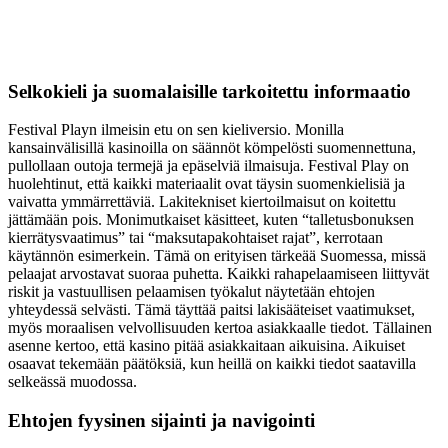
Selkokieli ja suomalaisille tarkoitettu informaatio
Festival Playn ilmeisin etu on sen kieliversio. Monilla
kansainvälisillä kasinoilla on säännöt kömpelösti suomennettuna,
pullollaan outoja termejä ja epäselviä ilmaisuja. Festival Play on
huolehtinut, että kaikki materiaalit ovat täysin suomenkielisiä ja
vaivatta ymmärrettäviä. Lakitekniset kiertoilmaisut on koitettu
jättämään pois. Monimutkaiset käsitteet, kuten “talletusbonuksen
kierrätysvaatimus” tai “maksutapakohtaiset rajat”, kerrotaan
käytännön esimerkein. Tämä on erityisen tärkeää Suomessa, missä
pelaajat arvostavat suoraa puhetta. Kaikki rahapelaamiseen liittyvät
riskit ja vastuullisen pelaamisen työkalut näytetään ehtojen
yhteydessä selvästi. Tämä täyttää paitsi lakisääteiset vaatimukset,
myös moraalisen velvollisuuden kertoa asiakkaalle tiedot. Tällainen
asenne kertoo, että kasino pitää asiakkaitaan aikuisina. Aikuiset
osaavat tekemään päätöksiä, kun heillä on kaikki tiedot saatavilla
selkeässä muodossa.
Ehtojen fyysinen sijainti ja navigointi