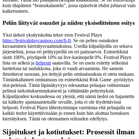
kuin tilapäinen “bonuskalastelu”, jossa epäselvät ehdot johtavat vain
katkeruuteen.
Peliin liittyvät osuudet ja niiden yksiselitteinen esitys
Yksi tärkeä yksityiskohta tekee eron Festival Playn
https://festivalplaycasinoo.com/fi-fi
. Se on pelien osuuksien
kuvaaminen kierrätysvaatimuksissa. Useilla kilpailijoilla on sekava
järjestelmä, jossa eri pelityypeillä on eri painoarvot. Esimerkkinä
slotit 100%, pöytäpelit 10% tai live-kasinopelit 0%. Festival Playn
lista on selkeä ja
helposti
saatavilla. Se on usein esitetty selkeänä
luettelona tai taulukkona, joka ei vaadi arvaamista. He samoin
ilmoittavat suoraan, jos tiettyjä pelin ominaisuuksia ei oteta mukaan.
Tämänkaltainen ominaisuus on esimerkkinä Risk Game -pyöräytys
slot-peleissä. Tämä läpinäkyvyys edesauttaa pelaajaa valitsemaan
pelinsä tarkoituksenmukaisesti ja välttämään pettymyksiä.
Kilpailijoiden keskuudessa on yleistä, että nämä tiedot on hajautettu
tai kätketty ajantasaistetuille sivuille, joita ei ole löydettävissä
helposti. Festival Playn lähestymistapa varmistaa että pelaajalla on
kaikki tiedot käytettävissään jo ennen kuin hän aloittaa bonuksen
kierrätyksen. Tämä on olennainen reiluuden edellytys.
Sijoitukset ja kotiutukset: Prosessit ilman