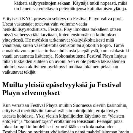
kätketä säilytysehtojen sekaan. Käyttäjä tutkii nopeasti, mikä
on hänen saavutettavan pelivoittojensa kotiuttamisen yläraja.
Erityisesti KYC-prosessin selkeys on Festival Playn vahva puoli.
Useat vastustajat toteavat vain voimme vaatia
henkilöllisyystodistusta. Festival Play ilmoittaa tarkalleen ottaen
missä vaiheessa tätä tarvitaan, kuten ensimmäisen kotiutuksen
yhteydessä. He myöskin tarkentavat yksityiskohtaisesti mitä
vaaditaan, kuten väestötietohakemiston tai ajokortin kopio. Tämä
ennakoitavuus poistaa turhaa ahdistusta ja epäilystä, kun asiakastuki
vaatii arvaamatta lisätietoja. Kokonaisuutena Festival Playn linjaus
rahan liikkeiden suhteen on avoin. Sen ei ole pelkkä lakisääteinen
minimi, vaan aktiivinen pyrkimys ilmoittaa jokainen pelaajaan
vaikuttavat tekijät.
Muilta yleisiä epäselvyyksiä ja Festival
Playn selvennykset
Kun verrataan Festival Playta muihin Suomessa oleviin kasinoihin,
erityisesti merkittäviin kansainvälisiin toimijoihin, eroja löytyy
useasta kohdasta. Yksi yleisin kilpailijoiden käytäntö on “yleisten
ehtojen” ja “bonusehtojen” erottaminen toisistaan. Pelaajan pitää
lukea kumpikin huolellisesti ymmärtääkseen kokonaisuuden.
Festival Play on pyrkinyt yhdistämään nämä mahdollisimman hyvin.