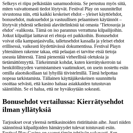
Selkeys ei riipu pelkästään sanamuodoista. Se perustuu myös siitä,
miten vaivattomasti tiedot löytyvät. Festival Play on suunnitellut
sivustonsa niin, että kaikki keskeiset ehdot – yleiset käyttöehdot,
bonusehdot, maksuehdot ja vastuullisen pelaamisen käytännöt –
löytyvät yhdestä selkeästä alaviitelinkistä tai omasta ‘Tietosuoja ja
ehdot’ -valikosta. Tämä on iso parannus verrattuna kilpailijoihin.
Jotkut kilpailijat laittavat eri ehtoja eri paikkoihin. Bonusehdot
voivat olla kampanjasivulla, talletusehdot kassalla ja yleiset ehdot
erillisessä, vaikeasti löydettävässä dokumentissa. Festival Playn
yhtenäinen rakenne takaa, että pelaajan ei tarvitse etsiä tietoja
useasta lähteestä. Tämä pienentää virheellisiä oletuksia ja
tietämättömyyttä. Tärkeimmät kohdat, kuten kierrätyskerroin tai
henkilöllisyyden varmistamisen vaatimukset, on usein nostettu esiin
omilla alaotsikoillaan tai lyhyillä tiivistelmillä. Tämä helpottaa
nopeaa tarkistamista. Tällainen käyttäjäkeskeinen suunnittelu
osoittaa selvästi, että kasino haluaa asiakkaiden tutustuvan
sääntöihin. Se ei halua, että ne hyväksytään sokeasti.
Bonusehdot vertailussa: Kierrätysehdot
ilman yllätyksiä
Tarjoukset ovat yleensä nettikasinoiden ristiriitaisin aihe. Juuri niiden
säännöissä kilpailijoiden hämäryydet tulevat toistuvasti esiin.
Festival Play Casino on saanut tämän tehtävän vakavasti. Sen