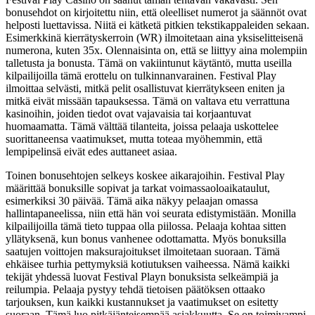
bonusehdot on kirjoitettu niin, että oleelliset numerot ja säännöt ovat
helposti luettavissa. Niitä ei kätketä pitkien tekstikappaleiden sekaan.
Esimerkkinä kierrätyskerroin (WR) ilmoitetaan aina yksiselitteisenä
numerona, kuten 35x. Olennaisinta on, että se liittyy aina molempiin
talletusta ja bonusta. Tämä on vakiintunut käytäntö, mutta useilla
kilpailijoilla tämä erottelu on tulkinnanvarainen. Festival Play
ilmoittaa selvästi, mitkä pelit osallistuvat kierrätykseen eniten ja
mitkä eivät missään tapauksessa. Tämä on valtava etu verrattuna
kasinoihin, joiden tiedot ovat vajavaisia tai korjaantuvat
huomaamatta. Tämä välttää tilanteita, joissa pelaaja uskottelee
suorittaneensa vaatimukset, mutta toteaa myöhemmin, että
lempipelinsä eivät edes auttaneet asiaa.
Toinen bonusehtojen selkeys koskee aikarajoihin. Festival Play
määrittää bonuksille sopivat ja tarkat voimassaoloaikataulut,
esimerkiksi 30 päivää. Tämä aika näkyy pelaajan omassa
hallintapaneelissa, niin että hän voi seurata edistymistään. Monilla
kilpailijoilla tämä tieto tuppaa olla piilossa. Pelaaja kohtaa sitten
yllätyksenä, kun bonus vanhenee odottamatta. Myös bonuksilla
saatujen voittojen maksurajoitukset ilmoitetaan suoraan. Tämä
ehkäisee turhia pettymyksiä kotiutuksen vaiheessa. Nämä kaikki
tekijät yhdessä luovat Festival Playn bonuksista selkeämpiä ja
reilumpia. Pelaaja pystyy tehdä tietoisen päätöksen ottaako
tarjouksen, kun kaikki kustannukset ja vaatimukset on esitetty
suoraan. Tämä luo pitkäjänteisempää asiakkuutta. Se on toimivampi