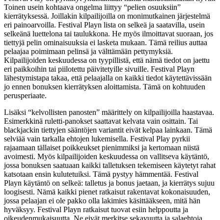
Toinen usein kohtaava ongelma liittyy “pelien osuuksiin”
kierrätyksessä. Joillakin kilpailijoilla on monimutkainen järjestelmä
eri painoarvoilla. Festival Playn lista on selkeä ja saatavilla, usein
selkeänä luettelona tai taulukkona. He myös ilmoittavat suoraan, jos
tiettyjä pelin ominaisuuksia ei lasketa mukaan. Tämä reilius auttaa
pelaajaa poimimaan pelinsä ja välttämään pettymyksiä.
Kilpailijoiden keskuudessa on tyypillistä, että nämä tiedot on jaettu
eri paikkoihin tai piilotettu päivitetyille sivuille. Festival Playn
lähestymistapa takaa, että pelaajalla on kaikki tiedot käytettävissään
jo ennen bonuksen kierrätyksen aloittamista. Tämä on kohtuuden
perusperiaate.
Lisäksi “kelvollisten panosten” määrittely on kilpailijoilla haastavaa.
Esimerkkinä ruletti-panokset saattavat kelvata vain osittain. Tai
blackjackin tiettyjen sääntöjen variantit eivät kelpaa lainkaan. Tämä
selviää vain tarkalla ehtojen lukemisella. Festival Play pyrkii
rajaamaan tällaiset poikkeukset pienimmiksi ja kertomaan niistä
avoimesti. Myös kilpailijoiden keskuudessa on vallitseva käytäntö,
jossa bonuksen saatuaan kaikki talletuksen tekemiseen käytetyt rahat
katsotaan ensin kulutetuiksi. Tämä pystyy hämmentää. Festival
Playn käytäntö on selkeä: talletus ja bonus jaetaan, ja kierrätys sujuu
loogisesti. Nämä kaikki pienet ratkaisut rakentavat kokonaisuuden,
jossa pelaajan ei ole pakko olla lakimies käsittääkseen, mitä hän
hyväksyy. Festival Playn ratkaisut tuovat esiin helppoutta ja
oikeudenmukaisuutta. Ne eivät merkitse sekavuutta ja salaehtoja.