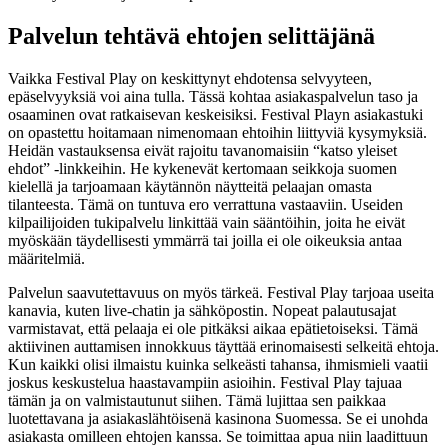
Palvelun tehtävä ehtojen selittäjänä
Vaikka Festival Play on keskittynyt ehdotensa selvyyteen,
epäselvyyksiä voi aina tulla. Tässä kohtaa asiakaspalvelun taso ja
osaaminen ovat ratkaisevan keskeisiksi. Festival Playn asiakastuki
on opastettu hoitamaan nimenomaan ehtoihin liittyviä kysymyksiä.
Heidän vastauksensa eivät rajoitu tavanomaisiin “katso yleiset
ehdot” -linkkeihin. He kykenevät kertomaan seikkoja suomen
kielellä ja tarjoamaan käytännön näytteitä pelaajan omasta
tilanteesta. Tämä on tuntuva ero verrattuna vastaaviin. Useiden
kilpailijoiden tukipalvelu linkittää vain sääntöihin, joita he eivät
myöskään täydellisesti ymmärrä tai joilla ei ole oikeuksia antaa
määritelmiä.
Palvelun saavutettavuus on myös tärkeä. Festival Play tarjoaa useita
kanavia, kuten live-chatin ja sähköpostin. Nopeat palautusajat
varmistavat, että pelaaja ei ole pitkäksi aikaa epätietoiseksi. Tämä
aktiivinen auttamisen innokkuus täyttää erinomaisesti selkeitä ehtoja.
Kun kaikki olisi ilmaistu kuinka selkeästi tahansa, ihmismieli vaatii
joskus keskustelua haastavampiin asioihin. Festival Play tajuaa
tämän ja on valmistautunut siihen. Tämä lujittaa sen paikkaa
luotettavana ja asiakaslähtöisenä kasinona Suomessa. Se ei unohda
asiakasta omilleen ehtojen kanssa. Se toimittaa apua niin laadittuun