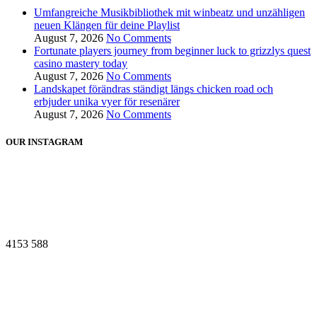
Umfangreiche Musikbibliothek mit winbeatz und unzähligen
neuen Klängen für deine Playlist
August 7, 2026
No Comments
Fortunate players journey from beginner luck to grizzlys quest
casino mastery today
August 7, 2026
No Comments
Landskapet förändras ständigt längs chicken road och
erbjuder unika vyer för resenärer
August 7, 2026
No Comments
OUR INSTAGRAM
4153
588