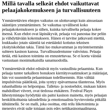
Millä tavalla selkeät ehdot vaikuttavat
pelaajakokemukseen ja turvallisuuteen
Ymmärrettävien ehtojen vaikutus on ulottuvampi kuin ainoastaan
sääntöjen ymmärtäminen. Se vaikuttaa syvällisesti koko
pelaajakokemukseen ja siihen, kuinka turvalliselta pelaaja kokee
itsensä. Kun ehdot ovat läpinäkyvät, pelaaja voi panostaa itse peliin
ja viihdyttävään kokemukseen. Hänen ei tarvitse jatkuvasti miettiä,
loukkaako jotain sääntöä tai estetäänkö kotiutus teknisen
yksityiskohdan takia. Tämä luo mukavamman ja myönteisemmän
suhteen kasinon kanssa. Turvallisuudentunne vahvistuu. Pelaaja
tietää, että kasinon toiminta on ennustettavaa. Se ei koeta väistää
vastuutaan monimutkaisilla sanamuodoilla.
Ymmärrettävät ehdot edistävät myös vastuullista pelaamista. Kun
pelaaja tuntee tarkalleen bonuksen kierrätysvaatimukset ja määräajat,
hän voi suunnitella pelaamistaan todellisemmin. Hän välttää
impulsiivisia päätöksiä, joita syntyy epävarmassa tilanteessa. Myös
rahanhallinta on helpompaa. Talletus- ja nostoehdot, mukaan lukien
mahdolliset viiveet, ovat tiedossa etukäteen. Festival Playn
lähestymistapa hyödyttää siis paitsi kasinon mainetta, myös pelaajan
henkilökohtaista taloudellista ja emotionaalista hyvinvointia pitkällä
tähtäimellä. Se on malli, joka osoittaa, että reilu liiketoiminta ja
menestys eivät sulje toisiaan pois edes nettikasinomaailmassa.