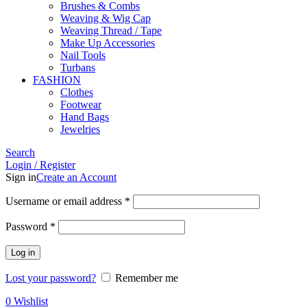
Brushes & Combs
Weaving & Wig Cap
Weaving Thread / Tape
Make Up Accessories
Nail Tools
Turbans
FASHION
Clothes
Footwear
Hand Bags
Jewelries
Search
Login / Register
Sign in
Create an Account
Required
Username or email address
*
Required
Password
*
Log in
Lost your password?
Remember me
0
Wishlist