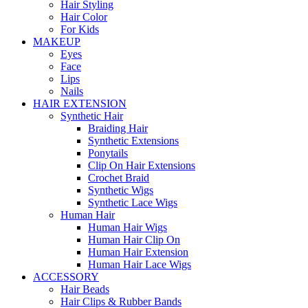
Hair Styling
Hair Color
For Kids
MAKEUP
Eyes
Face
Lips
Nails
HAIR EXTENSION
Synthetic Hair
Braiding Hair
Synthetic Extensions
Ponytails
Clip On Hair Extensions
Crochet Braid
Synthetic Wigs
Synthetic Lace Wigs
Human Hair
Human Hair Wigs
Human Hair Clip On
Human Hair Extension
Human Hair Lace Wigs
ACCESSORY
Hair Beads
Hair Clips & Rubber Bands