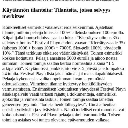
Käytännön tilanteita: Tilanteita, joissa selvyys
merkitsee
Konkreettiset esimerkit valaisevat eroa selkeimmin. Ajatellaan
tilanne, milloin pelaaja lunastaa 100% talletusbonuksen 100 eurolla.
Kilpailijalla bonusehdoissa saattaa lukea: “Kierrätysvaatimus 35x
talletus + bonus.” Festival Playn ehdot avaavat: “Kierrätysvaade 35x
(talsetus 100€ + bonus 100€) = 7000€. Slot-pelit 100%, pöytäpelit
10%.” Tämä tarkkuus ehkäisee väärinkäsityksiä. Toinen esimerkki
koskee kotiutusta. Pelaaja ansaitsee 5000 eurolla ja aikoo nostaa
summan. Toinen toimija saattaa kertoa normaalina aikana “1-5
arkipäivää”. Käytännössä pankkisiirto vie 3-5 päivää ja e-lompakko
24 tuntia. Festival Playn lista jakaa nämä ajat maksutapakohtaisesti.
Pelaaja kykenee siis valita nopeimman tavan ja ymmärtää
odotusaikansa. Viimeinen tilanne kytkeytyy henkilöllisyyden
varmistamiseen. Ensimmäisen kotiutuksen yhteydessä Festival Playn
asiakaspalvelu vaatii tarkasti rajattuja dokumentteja, esimerkiksi
ajokorttia ja viimeisintä laskua. Toinen toimija saattaa lähettää
geneerisen pyynnön “todista henkilöllisyytesi”. Tämä aiheuttaa
useisiin yrityksiin ja viivästyksiin. Nämä todelliset erot muodostavat
kokonaisuuden. Festival Playn pelaaja toimii varmuudella. Toisen
toimijan asiakas voi tuntea olevansa epävarmuuden vallassa.