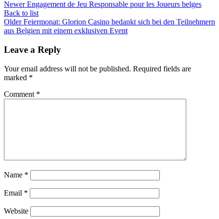
Newer
Engagement de Jeu Responsable pour les Joueurs belges
Back to list
Older
Feiermonat: Glorion Casino bedankt sich bei den Teilnehmern
aus Belgien mit einem exklusiven Event
Leave a Reply
Your email address will not be published.
Required fields are
marked
*
Comment
*
Name
*
Email
*
Website