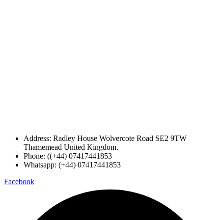
Address: Radley House Wolvercote Road SE2 9TW
Thamemead United Kingdom.
Phone: ((+44) 07417441853
Whatsapp: (+44) 07417441853
Facebook