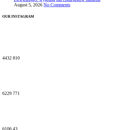
August 5, 2026
No Comments
OUR INSTAGRAM
4432
810
6229
771
6106
43