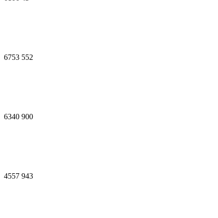
6753
552
6340
900
4557
943