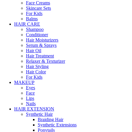
Face Creams
Skincare Sets
For Kids
Balms
HAIR CARE
Shampoo
Conditioner
Hair Moisturizers
Serum & Sprays
Hair Oil
Hair Treatment
Relaxer & Texturizer
Hair Styling
Hair Color
For Kids
MAKEUP
Eyes
Face
Lips
Nails
HAIR EXTENSION
Synthetic Hair
Braiding Hair
Synthetic Extensions
Ponytails