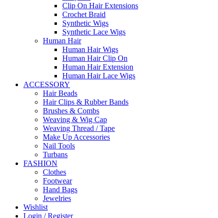
Clip On Hair Extensions
Crochet Braid
Synthetic Wigs
Synthetic Lace Wigs
Human Hair
Human Hair Wigs
Human Hair Clip On
Human Hair Extension
Human Hair Lace Wigs
ACCESSORY
Hair Beads
Hair Clips & Rubber Bands
Brushes & Combs
Weaving & Wig Cap
Weaving Thread / Tape
Make Up Accessories
Nail Tools
Turbans
FASHION
Clothes
Footwear
Hand Bags
Jewelries
Wishlist
Login / Register