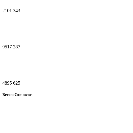
2101
343
9517
287
4895
625
Recent Comments