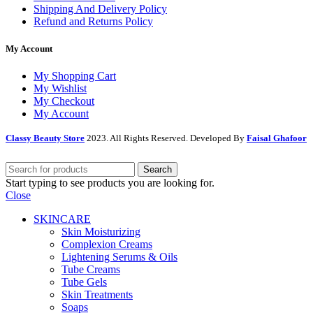
Shipping And Delivery Policy
Refund and Returns Policy
My Account
My Shopping Cart
My Wishlist
My Checkout
My Account
Classy Beauty Store
2023. All Rights Reserved. Developed By
Faisal Ghafoor
Search
Start typing to see products you are looking for.
Close
SKINCARE
Skin Moisturizing
Complexion Creams
Lightening Serums & Oils
Tube Creams
Tube Gels
Skin Treatments
Soaps