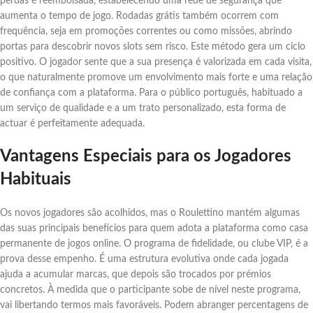
perdas é reembolsada, estabelecendo uma rede de segurança que
aumenta o tempo de jogo. Rodadas grátis também ocorrem com
frequência, seja em promoções correntes ou como missões, abrindo
portas para descobrir novos slots sem risco. Este método gera um ciclo
positivo. O jogador sente que a sua presença é valorizada em cada visita,
o que naturalmente promove um envolvimento mais forte e uma relação
de confiança com a plataforma. Para o público português, habituado a
um serviço de qualidade e a um trato personalizado, esta forma de
actuar é perfeitamente adequada.
Vantagens Especiais para os Jogadores
Habituais
Os novos jogadores são acolhidos, mas o Roulettino mantém algumas
das suas principais benefícios para quem adota a plataforma como casa
permanente de jogos online. O programa de fidelidade, ou clube VIP, é a
prova desse empenho. É uma estrutura evolutiva onde cada jogada
ajuda a acumular marcas, que depois são trocados por prémios
concretos. À medida que o participante sobe de nível neste programa,
vai libertando termos mais favoráveis. Podem abranger percentagens de