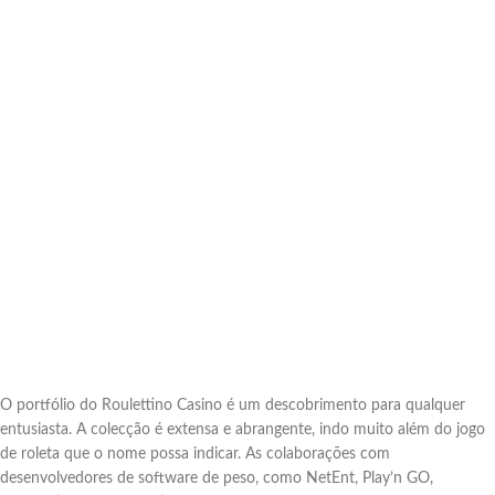
O portfólio do Roulettino Casino é um descobrimento para qualquer
entusiasta. A colecção é extensa e abrangente, indo muito além do jogo
de roleta que o nome possa indicar. As colaborações com
desenvolvedores de software de peso, como NetEnt, Play’n GO,