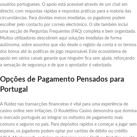
usuários portugueses. O apoio está acessível através de um chat em
directo, com respostas rápidas e respostas práticas para a maioria das
circunstâncias. Para dúvidas menos imediatas, os jogadores podem
escolher pelo contacto por correio electrónico. O site também inclui
uma secção de Perguntas Frequentes (FAQ) completa e bem organizada.
Muitos utilizadores descobrem aqui soluções imediatas de forma
autónoma, sobre assuntos que vão desde o registo da conta e os termos
dos bónus até às políticas de jogo responsável. Este ecossistema de
apoio em vários canais garante que ninguém fica sem ajuda, reforçando
a sensação de segurança e de que o apostador é valorizado.
Opções de Pagamento Pensados para
Portugal
A fluidez nas transacções financeiras é vital para uma experiência de
casino online sem irritações. O Roulettino Casino demonstra que domina
o mercado português ao integrar os métodos de pagamento mais
comuns e seguros no país. Para depósitos rápidos e começar a jogar sem
esperas, os jogadores podem optar por cartões de débito ou crédito