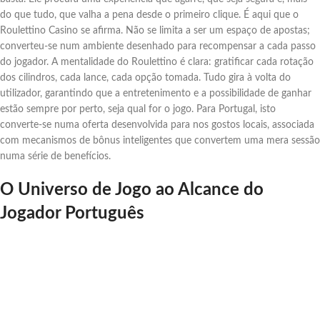
do que tudo, que valha a pena desde o primeiro clique. É aqui que o
Roulettino Casino se afirma. Não se limita a ser um espaço de apostas;
converteu-se num ambiente desenhado para recompensar a cada passo
do jogador. A mentalidade do Roulettino é clara: gratificar cada rotação
dos cilindros, cada lance, cada opção tomada. Tudo gira à volta do
utilizador, garantindo que a entretenimento e a possibilidade de ganhar
estão sempre por perto, seja qual for o jogo. Para Portugal, isto
converte-se numa oferta desenvolvida para nos gostos locais, associada
com mecanismos de bônus inteligentes que convertem uma mera sessão
numa série de benefícios.
O Universo de Jogo ao Alcance do
Jogador Português