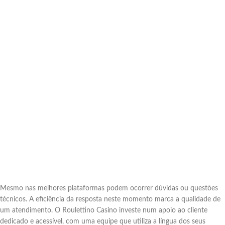
Mesmo nas melhores plataformas podem ocorrer dúvidas ou questões
técnicos. A eficiência da resposta neste momento marca a qualidade de
um atendimento. O Roulettino Casino investe num apoio ao cliente
dedicado e acessível, com uma equipe que utiliza a língua dos seus