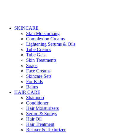
SKINCARE
Skin Moisturizing
Complexion Creams
Lightening Serums & Oils
Tube Creams
Tube Gels
Skin Treatments
Soaps
Face Creams
Skincare Sets
For Kids
Balms
HAIR CARE
Shampoo
Conditioner
Hair Moisturizers
Serum & Sprays
Hair Oil
Hair Treatment
Relaxer & Texturizer