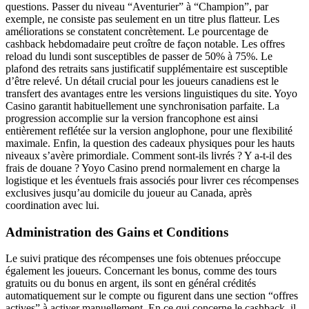
questions. Passer du niveau “Aventurier” à “Champion”, par
exemple, ne consiste pas seulement en un titre plus flatteur. Les
améliorations se constatent concrètement. Le pourcentage de
cashback hebdomadaire peut croître de façon notable. Les offres
reload du lundi sont susceptibles de passer de 50% à 75%. Le
plafond des retraits sans justificatif supplémentaire est susceptible
d’être relevé. Un détail crucial pour les joueurs canadiens est le
transfert des avantages entre les versions linguistiques du site. Yoyo
Casino garantit habituellement une synchronisation parfaite. La
progression accomplie sur la version francophone est ainsi
entièrement reflétée sur la version anglophone, pour une flexibilité
maximale. Enfin, la question des cadeaux physiques pour les hauts
niveaux s’avère primordiale. Comment sont-ils livrés ? Y a-t-il des
frais de douane ? Yoyo Casino prend normalement en charge la
logistique et les éventuels frais associés pour livrer ces récompenses
exclusives jusqu’au domicile du joueur au Canada, après
coordination avec lui.
Administration des Gains et Conditions
Le suivi pratique des récompenses une fois obtenues préoccupe
également les joueurs. Concernant les bonus, comme des tours
gratuits ou du bonus en argent, ils sont en général crédités
automatiquement sur le compte ou figurent dans une section “offres
actives” à activer manuellement. En ce qui concerne le cashback, il