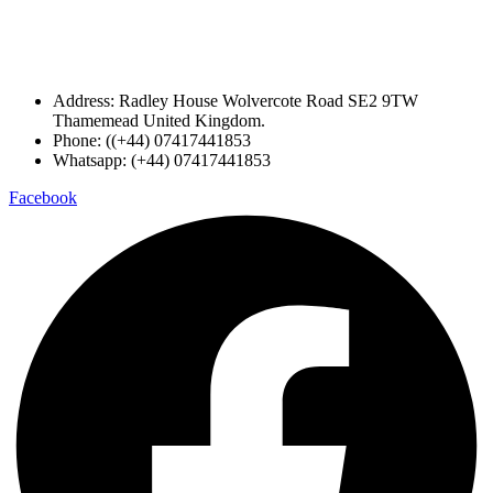
Address: Radley House Wolvercote Road SE2 9TW
Thamemead United Kingdom.
Phone: ((+44) 07417441853
Whatsapp: (+44) 07417441853
Facebook