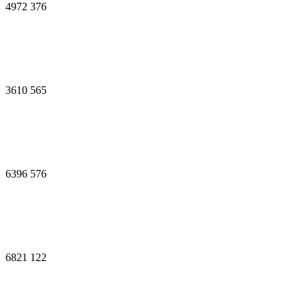
4972
376
3610
565
6396
576
6821
122