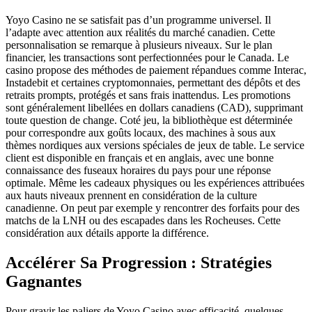
Yoyo Casino ne se satisfait pas d’un programme universel. Il
l’adapte avec attention aux réalités du marché canadien. Cette
personnalisation se remarque à plusieurs niveaux. Sur le plan
financier, les transactions sont perfectionnées pour le Canada. Le
casino propose des méthodes de paiement répandues comme Interac,
Instadebit et certaines cryptomonnaies, permettant des dépôts et des
retraits prompts, protégés et sans frais inattendus. Les promotions
sont généralement libellées en dollars canadiens (CAD), supprimant
toute question de change. Coté jeu, la bibliothèque est déterminée
pour correspondre aux goûts locaux, des machines à sous aux
thèmes nordiques aux versions spéciales de jeux de table. Le service
client est disponible en français et en anglais, avec une bonne
connaissance des fuseaux horaires du pays pour une réponse
optimale. Même les cadeaux physiques ou les expériences attribuées
aux hauts niveaux prennent en considération de la culture
canadienne. On peut par exemple y rencontrer des forfaits pour des
matchs de la LNH ou des escapades dans les Rocheuses. Cette
considération aux détails apporte la différence.
Accélérer Sa Progression : Stratégies
Gagnantes
Pour gravir les paliers de Yoyo Casino avec efficacité, quelques