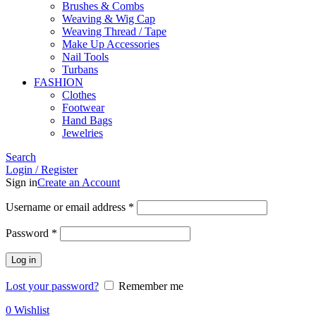
Brushes & Combs
Weaving & Wig Cap
Weaving Thread / Tape
Make Up Accessories
Nail Tools
Turbans
FASHION
Clothes
Footwear
Hand Bags
Jewelries
Search
Login / Register
Sign in
Create an Account
Required
Username or email address
*
Required
Password
*
Log in
Lost your password?
Remember me
0
Wishlist