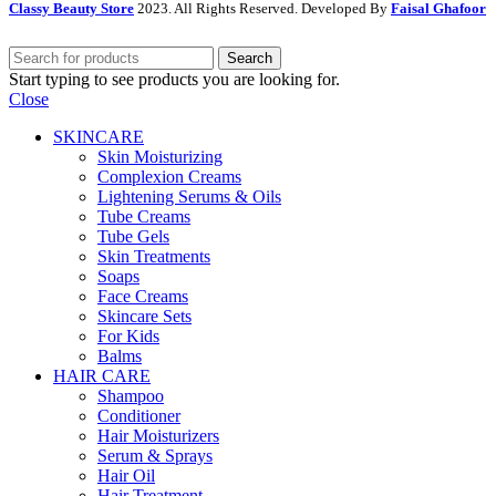
Classy Beauty Store
2023. All Rights Reserved. Developed By
Faisal Ghafoor
Search
Start typing to see products you are looking for.
Close
SKINCARE
Skin Moisturizing
Complexion Creams
Lightening Serums & Oils
Tube Creams
Tube Gels
Skin Treatments
Soaps
Face Creams
Skincare Sets
For Kids
Balms
HAIR CARE
Shampoo
Conditioner
Hair Moisturizers
Serum & Sprays
Hair Oil
Hair Treatment