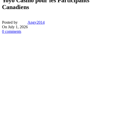
Yoyo Casino pour les Participants
Canadiens
Posted by
Angy2014
On July 1, 2026
0
comments