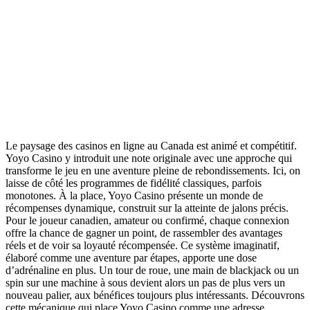
Le paysage des casinos en ligne au Canada est animé et compétitif.
Yoyo Casino y introduit une note originale avec une approche qui
transforme le jeu en une aventure pleine de rebondissements. Ici, on
laisse de côté les programmes de fidélité classiques, parfois
monotones. À la place, Yoyo Casino présente un monde de
récompenses dynamique, construit sur la atteinte de jalons précis.
Pour le joueur canadien, amateur ou confirmé, chaque connexion
offre la chance de gagner un point, de rassembler des avantages
réels et de voir sa loyauté récompensée. Ce système imaginatif,
élaboré comme une aventure par étapes, apporte une dose
d’adrénaline en plus. Un tour de roue, une main de blackjack ou un
spin sur une machine à sous devient alors un pas de plus vers un
nouveau palier, aux bénéfices toujours plus intéressants. Découvrons
cette mécanique qui place Yoyo Casino comme une adresse