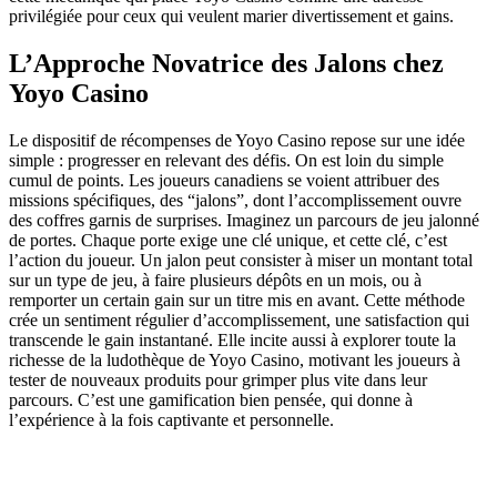
privilégiée pour ceux qui veulent marier divertissement et gains.
L’Approche Novatrice des Jalons chez
Yoyo Casino
Le dispositif de récompenses de Yoyo Casino repose sur une idée
simple : progresser en relevant des défis. On est loin du simple
cumul de points. Les joueurs canadiens se voient attribuer des
missions spécifiques, des “jalons”, dont l’accomplissement ouvre
des coffres garnis de surprises. Imaginez un parcours de jeu jalonné
de portes. Chaque porte exige une clé unique, et cette clé, c’est
l’action du joueur. Un jalon peut consister à miser un montant total
sur un type de jeu, à faire plusieurs dépôts en un mois, ou à
remporter un certain gain sur un titre mis en avant. Cette méthode
crée un sentiment régulier d’accomplissement, une satisfaction qui
transcende le gain instantané. Elle incite aussi à explorer toute la
richesse de la ludothèque de Yoyo Casino, motivant les joueurs à
tester de nouveaux produits pour grimper plus vite dans leur
parcours. C’est une gamification bien pensée, qui donne à
l’expérience à la fois captivante et personnelle.