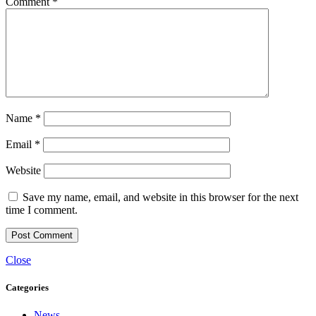
Comment
*
Name
*
Email
*
Website
Save my name, email, and website in this browser for the next
time I comment.
Close
Categories
News