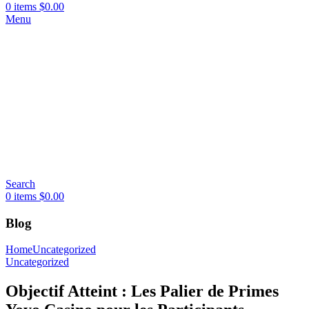
0
items
$
0.00
Menu
Search
0
items
$
0.00
Blog
Home
Uncategorized
Uncategorized
Objectif Atteint : Les Palier de Primes