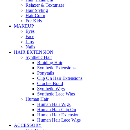
Relaxer & Texturizer
Hair Styling
Hair Color
For Kids
MAKEUP
Eyes
Face
Lips
Nails
HAIR EXTENSION
Synthetic Hair
Braiding Hair
Synthetic Extensions
Ponytails
Clip On Hair Extensions
Crochet Braid
Synthetic Wigs
Synthetic Lace Wigs
Human Hair
Human Hair Wigs
Human Hair Clip On
Human Hair Extension
Human Hair Lace Wigs
ACCESSORY