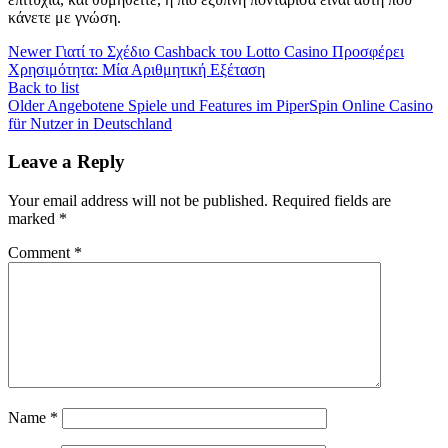
κάνετε με γνώση.
Newer
Γιατί το Σχέδιο Cashback του Lotto Casino Προσφέρει
Χρησιμότητα: Μία Αριθμητική Εξέταση
Back to list
Older
Angebotene Spiele und Features im PiperSpin Online Casino
für Nutzer in Deutschland
Leave a Reply
Your email address will not be published.
Required fields are
marked
*
Comment
*
Name
*