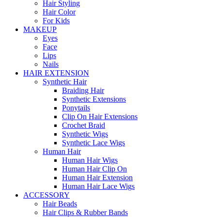
Hair Styling
Hair Color
For Kids
MAKEUP
Eyes
Face
Lips
Nails
HAIR EXTENSION
Synthetic Hair
Braiding Hair
Synthetic Extensions
Ponytails
Clip On Hair Extensions
Crochet Braid
Synthetic Wigs
Synthetic Lace Wigs
Human Hair
Human Hair Wigs
Human Hair Clip On
Human Hair Extension
Human Hair Lace Wigs
ACCESSORY
Hair Beads
Hair Clips & Rubber Bands