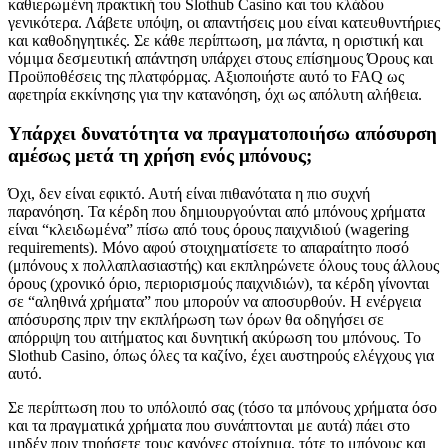
καθιερωμένη πρακτική του Slothub Casino και του κλάδου
γενικότερα. Λάβετε υπόψη, οι απαντήσεις μου είναι κατευθυντήριες
και καθοδηγητικές. Σε κάθε περίπτωση, μα πάντα, η οριστική και
νόμιμα δεσμευτική απάντηση υπάρχει στους επίσημους Όρους και
Προϋποθέσεις της πλατφόρμας. Αξιοποιήστε αυτό το FAQ ως
αφετηρία εκκίνησης για την κατανόηση, όχι ως απόλυτη αλήθεια.
Υπάρχει δυνατότητα να πραγματοποιήσω απόσυρση
αμέσως μετά τη χρήση ενός μπόνους;
Όχι, δεν είναι εφικτό. Αυτή είναι πιθανότατα η πιο συχνή
παρανόηση. Τα κέρδη που δημιουργούνται από μπόνους χρήματα
είναι “κλειδωμένα” πίσω από τους όρους παιχνιδιού (wagering
requirements). Μόνο αφού στοιχηματίσετε το απαραίτητο ποσό
(μπόνους x πολλαπλασιαστής) και εκπληρώνετε όλους τους άλλους
όρους (χρονικό όριο, περιορισμούς παιχνιδιών), τα κέρδη γίνονται
σε “αληθινά χρήματα” που μπορούν να αποσυρθούν. Η ενέργεια
απόσυρσης πριν την εκπλήρωση των όρων θα οδηγήσει σε
απόρριψη του αιτήματος και δυνητική ακύρωση του μπόνους. Το
Slothub Casino, όπως όλες τα καζίνο, έχει αυστηρούς ελέγχους για
αυτό.
Σε περίπτωση που το υπόλοιπό σας (τόσο τα μπόνους χρήματα όσο
και τα πραγματικά χρήματα που συνάπτονται με αυτά) πάει στο
μηδέν πριν τηρήσετε τους κανόνες στοίχημα, τότε το μπόνους και