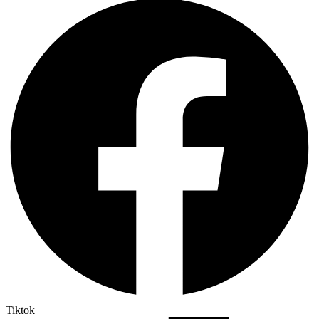
Tiktok