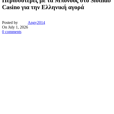
Περισσότερες με τα Μπόνους στο Slothub
Casino για την Ελληνική αγορά
Posted by
Angy2014
On July 1, 2026
0
comments