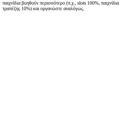
παιχνίδια βοηθούν περισσότερο (π.χ., slots 100%, παιχνίδια
τραπέζης 10%) και οργανώστε αναλόγως.