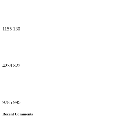
1155
130
4239
822
9785
995
Recent Comments