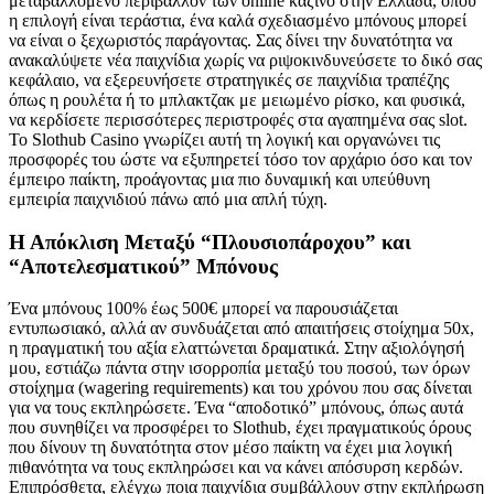
μεταβαλλόμενο περιβάλλον των online καζίνο στην Ελλάδα, όπου
η επιλογή είναι τεράστια, ένα καλά σχεδιασμένο μπόνους μπορεί
να είναι ο ξεχωριστός παράγοντας. Σας δίνει την δυνατότητα να
ανακαλύψετε νέα παιχνίδια χωρίς να ριψοκινδυνεύσετε το δικό σας
κεφάλαιο, να εξερευνήσετε στρατηγικές σε παιχνίδια τραπέζης
όπως η ρουλέτα ή το μπλακτζακ με μειωμένο ρίσκο, και φυσικά,
να κερδίσετε περισσότερες περιστροφές στα αγαπημένα σας slot.
Το Slothub Casino γνωρίζει αυτή τη λογική και οργανώνει τις
προσφορές του ώστε να εξυπηρετεί τόσο τον αρχάριο όσο και τον
έμπειρο παίκτη, προάγοντας μια πιο δυναμική και υπεύθυνη
εμπειρία παιχνιδιού πάνω από μια απλή τύχη.
Η Απόκλιση Μεταξύ “Πλουσιοπάροχου” και
“Αποτελεσματικού” Μπόνους
Ένα μπόνους 100% έως 500€ μπορεί να παρουσιάζεται
εντυπωσιακό, αλλά αν συνδυάζεται από απαιτήσεις στοίχημα 50x,
η πραγματική του αξία ελαττώνεται δραματικά. Στην αξιολόγησή
μου, εστιάζω πάντα στην ισορροπία μεταξύ του ποσού, των όρων
στοίχημα (wagering requirements) και του χρόνου που σας δίνεται
για να τους εκπληρώσετε. Ένα “αποδοτικό” μπόνους, όπως αυτά
που συνηθίζει να προσφέρει το Slothub, έχει πραγματικούς όρους
που δίνουν τη δυνατότητα στον μέσο παίκτη να έχει μια λογική
πιθανότητα να τους εκπληρώσει και να κάνει απόσυρση κερδών.
Επιπρόσθετα, ελέγχω ποια παιχνίδια συμβάλλουν στην εκπλήρωση