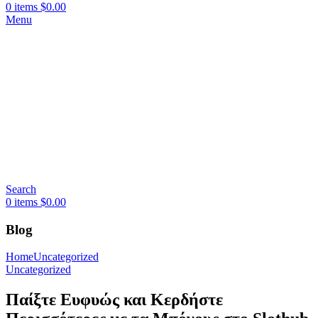
0
items
$
0.00
Menu
Search
0
items
$
0.00
Blog
Home
Uncategorized
Uncategorized
Παίξτε Ευφυώς και Κερδήστε