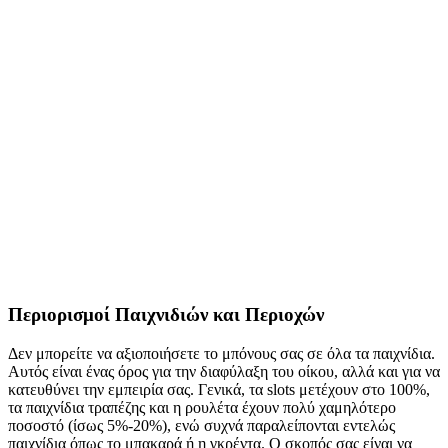
Περιορισμοί Παιχνιδιών και Περιοχών
Δεν μπορείτε να αξιοποιήσετε το μπόνους σας σε όλα τα παιχνίδια.
Αυτός είναι ένας όρος για την διαφύλαξη του οίκου, αλλά και για να
κατευθύνει την εμπειρία σας. Γενικά, τα slots μετέχουν στο 100%,
τα παιχνίδια τραπέζης και η ρουλέτα έχουν πολύ χαμηλότερο
ποσοστό (ίσως 5%-20%), ενώ συχνά παραλείπονται εντελώς
παιχνίδια όπως το μπακαρά ή η γκρέντα. Ο σκοπός σας είναι να