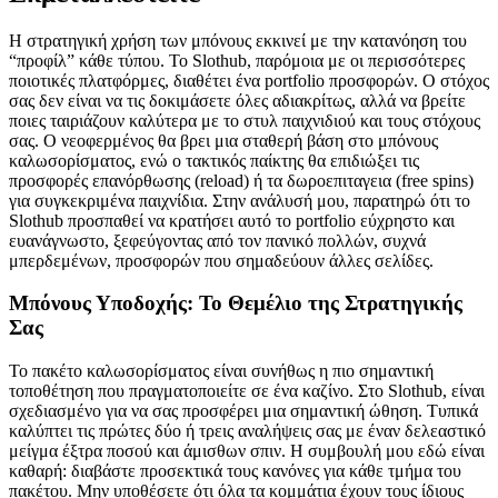
Η στρατηγική χρήση των μπόνους εκκινεί με την κατανόηση του
“προφίλ” κάθε τύπου. Το Slothub, παρόμοια με οι περισσότερες
ποιοτικές πλατφόρμες, διαθέτει ένα portfolio προσφορών. Ο στόχος
σας δεν είναι να τις δοκιμάσετε όλες αδιακρίτως, αλλά να βρείτε
ποιες ταιριάζουν καλύτερα με το στυλ παιχνιδιού και τους στόχους
σας. Ο νεοφερμένος θα βρει μια σταθερή βάση στο μπόνους
καλωσορίσματος, ενώ ο τακτικός παίκτης θα επιδιώξει τις
προσφορές επανόρθωσης (reload) ή τα δωροεπιταγεια (free spins)
για συγκεκριμένα παιχνίδια. Στην ανάλυσή μου, παρατηρώ ότι το
Slothub προσπαθεί να κρατήσει αυτό το portfolio εύχρηστο και
ευανάγνωστο, ξεφεύγοντας από τον πανικό πολλών, συχνά
μπερδεμένων, προσφορών που σημαδεύουν άλλες σελίδες.
Μπόνους Υποδοχής: Το Θεμέλιο της Στρατηγικής
Σας
Το πακέτο καλωσορίσματος είναι συνήθως η πιο σημαντική
τοποθέτηση που πραγματοποιείτε σε ένα καζίνο. Στο Slothub, είναι
σχεδιασμένο για να σας προσφέρει μια σημαντική ώθηση. Τυπικά
καλύπτει τις πρώτες δύο ή τρεις αναλήψεις σας με έναν δελεαστικό
μείγμα έξτρα ποσού και άμισθων σπιν. Η συμβουλή μου εδώ είναι
καθαρή: διαβάστε προσεκτικά τους κανόνες για κάθε τμήμα του
πακέτου. Μην υποθέσετε ότι όλα τα κομμάτια έχουν τους ίδιους