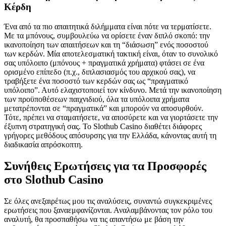
Κέρδη
Ένα από τα πιο απαιτητικά διλήμματα είναι πότε να τερματίσετε.
Με τα μπόνους, συμβουλεύω να ορίσετε έναν διπλό σκοπό: την
ικανοποίηση των απαιτήσεων και τη “διάσωση” ενός ποσοστού
των κερδών. Μία αποτελεσματική τακτική είναι, όταν το συνολικό
σας υπόλοιπο (μπόνους + πραγματικά χρήματα) φτάσει σε ένα
ορισμένο επίπεδο (π.χ., διπλασιασμός του αρχικού σας), να
τραβήξετε ένα ποσοστό των κερδών σας ως “πραγματικό
υπόλοιπο”. Αυτό ελαχιστοποιεί τον κίνδυνο. Μετά την ικανοποίηση
των προϋποθέσεων παιχνιδιού, όλα τα υπόλοιπα χρήματα
μετατρέπονται σε “πραγματικά” και μπορούν να αποσυρθούν.
Τότε, πρέπει να σταματήσετε, να αποσύρετε και να γιορτάσετε την
έξυπνη στρατηγική σας. Το Slothub Casino διαθέτει διάφορες
γρήγορες μεθόδους απόσυρσης για την Ελλάδα, κάνοντας αυτή τη
διαδικασία απρόσκοπτη.
Συνήθεις Ερωτήσεις για τα Προσφορές
στο Slothub Casino
Σε όλες ανεξαιρέτως μου τις αναλύσεις, συναντώ συγκεκριμένες
ερωτήσεις που ξαναεμφανίζονται. Αναλαμβάνοντας τον ρόλο του
αναλυτή, θα προσπαθήσω να τις απαντήσω με βάση την