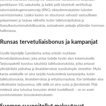
pankkitason SSL-salauksella, ja kaikki pelit käyttävät sertifioituja
satunnaislukugeneraattoreja (RNG) oikeudenmukaisten tulosten
varmistamiseksi. Lisäksi kasino on sitoutunut vahvasti vastuulliseen
pelaamiseen ja tarjoaa välineitä, kuten talletusrajoituksia ja
itsesulkeutumismahdollisuuksia, auttaakseen pelaajia pitämään homman
hallinnassa.
Runsas tervetuliaisbonus ja kampanjat
Uusille käyttäjille Gamblerina antaa erittäin muhkean
tervetuliaisbonuksen, joka antaa todella hyvän alun kokemukselle.
Tarjouspaketti koostuu lukuisista talletusbonuksista, jotka antavat
ylimääräistä pelirahaa ja ilmaiskierroksia suosituimpiin slotteihin. Myös
kanta-asiakkaille on aina tarjolla houkuttelevia kampanjoita, kuten
talletusbonuksia, ilmaiskierroksia ja erityisturnauksia. Itse tarkkailen aina
viikoittaista tarjoussivua, sillä siellä on aina uutta ja jännittävää. Pidä
mielessä aina tutustua bonusten ehdot huolellisesti – se on avain
onnistuneeseen bonuskokemukseen.