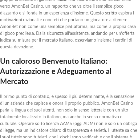
verso AmonBet Casino, un rapporto che va oltre il semplice gioco
d’azzardo e si fonda in un’esperienza d’insieme. Questo scritto esplora i
motivazioni razionali e concreti che portano un giocatore a ritenere
AmonBet non come una semplice piattaforma, ma come la propria casa
di gioco prediletta. Dalla sicurezza all’assistenza, andando per un’offerta
ludica su misura per il mercato italiano, osserviamo insieme i cardini di
questa devozione.
Un caloroso Benvenuto Italiano:
Autorizzazione e Adeguamento al
Mercato
Il primo punto di contatto, e spesso il più determinante, è la sensazione
di un’azienda che capisce e onora il proprio pubblico. AmonBet Casino
parla la lingua dei suoi utenti, non solo in senso letterale con un sito
totalmente localizzato in italiano, ma anche in senso normativo e
culturale. Operare sotto licenza AAMS (oggi ADM) non è solo un obbligo
di legge, ma un indicatore chiaro di trasparenza e serietà. Il utente sa che
i suoi tutele sono tutelati, che i giochi sono verificati e che il sistema è