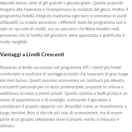
depositi bonus, serie di giri gratuiti e giocate gratis. Queste proposte
tengono alta l’speranza e ricompensano la costanza del gioco. Inoltre, il
programma fedeltà integrato trasforma ogni euro scommesso in punti
utilizzabili. La scalata attraverso i differenti stadi del programma non è
solo un raccolta di crediti, ma un percorso che libera benefici reali,
provando che la fedeltà del giocatore viene apprezzata e gratificata in
modo tangibile.
Vantaggi a Livelli Crescenti
Passando al livello successivo nel programma VIP, i utenti più fedeli
cominciano a usufruire di vantaggi esclusivi che superano di gran lunga
dei meri bonus. Questi possono annoverare un cashback più elevato,
consulenti personali per un’aiuto preferenziale, proposte su misura e
addirittura accesso a eventi privati. Questo sistema a livelli produce un
senso di appartenenza e di prestigio, motivando il giocatore a
considerare il proprio rapporto con AmonBet come un investimento a
lungo termine. Non si discute più solo di scommettere, ma di essere
parte di un gruppo selezionato dove il proprio merito è misurato e
stimato.