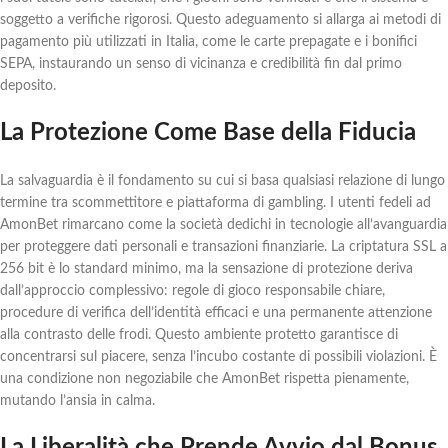
soggetto a verifiche rigorosi. Questo adeguamento si allarga ai metodi di
pagamento più utilizzati in Italia, come le carte prepagate e i bonifici
SEPA, instaurando un senso di vicinanza e credibilità fin dal primo
deposito.
La Protezione Come Base della Fiducia
La salvaguardia è il fondamento su cui si basa qualsiasi relazione di lungo
termine tra scommettitore e piattaforma di gambling. I utenti fedeli ad
AmonBet rimarcano come la società dedichi in tecnologie all’avanguardia
per proteggere dati personali e transazioni finanziarie. La criptatura SSL a
256 bit è lo standard minimo, ma la sensazione di protezione deriva
dall’approccio complessivo: regole di gioco responsabile chiare,
procedure di verifica dell’identità efficaci e una permanente attenzione
alla contrasto delle frodi. Questo ambiente protetto garantisce di
concentrarsi sul piacere, senza l’incubo costante di possibili violazioni. È
una condizione non negoziabile che AmonBet rispetta pienamente,
mutando l’ansia in calma.