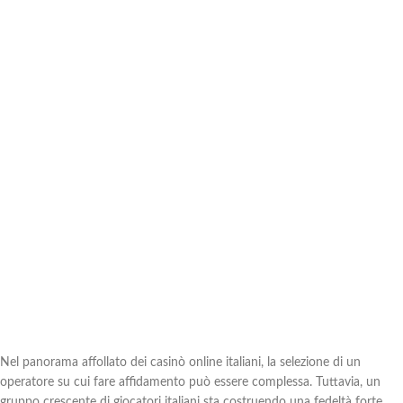
Nel panorama affollato dei casinò online italiani, la selezione di un
operatore su cui fare affidamento può essere complessa. Tuttavia, un
gruppo crescente di giocatori italiani sta costruendo una fedeltà forte