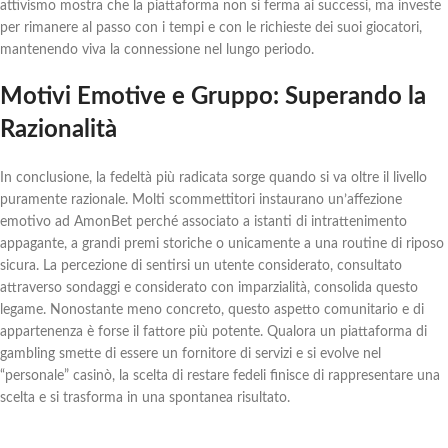
attivismo mostra che la piattaforma non si ferma ai successi, ma investe
per rimanere al passo con i tempi e con le richieste dei suoi giocatori,
mantenendo viva la connessione nel lungo periodo.
Motivi Emotive e Gruppo: Superando la
Razionalità
In conclusione, la fedeltà più radicata sorge quando si va oltre il livello
puramente razionale. Molti scommettitori instaurano un’affezione
emotivo ad AmonBet perché associato a istanti di intrattenimento
appagante, a grandi premi storiche o unicamente a una routine di riposo
sicura. La percezione di sentirsi un utente considerato, consultato
attraverso sondaggi e considerato con imparzialità, consolida questo
legame. Nonostante meno concreto, questo aspetto comunitario e di
appartenenza è forse il fattore più potente. Qualora un piattaforma di
gambling smette di essere un fornitore di servizi e si evolve nel
“personale” casinò, la scelta di restare fedeli finisce di rappresentare una
scelta e si trasforma in una spontanea risultato.