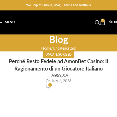
We Ship to Europe, USA, Canada and Australia
0
MENU
$
0.0
Blog
Home
Uncategorized
UNCATEGORIZED
Perché Resto Fedele ad AmonBet Casino: Il
Ragionamento di un Giocatore Italiano
Angy2014
On July 1, 2026
0