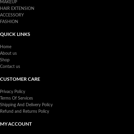
MAKEUP
HAIR EXTENSION
ACCESSORY
FASHION
QUICK LINKS
Home
About us
Shop
Contact us
CUSTOMER CARE
Privacy Policy
Terms Of Services
Shipping And Delivery Policy
Refund and Returns Policy
MY ACCOUNT