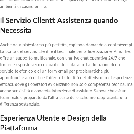
del cliente, eliminando una delle principali ragioni di frustrazione negli
ambienti di casino online.
Il Servizio Clienti: Assistenza quando
Necessita
Anche nella piattaforma più perfetta, capitano domande o contrattempi.
La bontà del servizio clienti è il test finale per la fidelizzazione. AmonBet
offre un supporto multicanale, con una live chat operativa 24/7 che
fornisce risposte veloci e qualificate in italiano. La dotazione di un
servizio telefonico e di un form email per problematiche più
approfondite arricchisce l’offerta. I utenti fedeli riferiscono di esperienze
efficaci, dove gli operatori evidenziano non solo competenza tecnica, ma
anche sensibilità e concreta intenzione di assistere. Sapere che c’è un
team reale e preparato dall’altra parte dello schermo rappresenta una
differenza sostanziale.
Esperienza Utente e Design della
Piattaforma